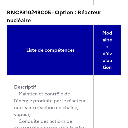
RNCP31024BC05 - Option : Réacteur
nucléaire
Mod
alité
s
Liste de compétences
d'év
alua
tion
Descriptif
Maintien et contrôle de
l’énergie produite par le réacteur
nucléaire (réaction en chaîne,
vapeur)
Conduite des actions de