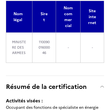
Nom
Site
Nom
Sire
com
inte
légal
t
mer
rnet
cial
MINISTE
110090
RE DES
016000
-
-
ARMEES
46
Résumé de la certification
Activités visées :
Occupant des fonctions de spécialiste en énergie