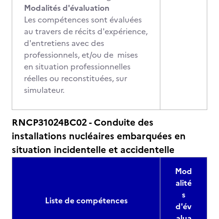
Modalités d'évaluation
Les compétences sont évaluées
au travers de récits d'expérience,
d'entretiens avec des
professionnels, et/ou de mises
en situation professionnelles
réelles ou reconstituées, sur
simulateur.
RNCP31024BC02 - Conduite des
installations nucléaires embarquées en
situation incidentelle et accidentelle
Mod
alité
s
Liste de compétences
d'év
alua