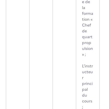
e de
la
forma
tion «
Chef
de
quart
prop
ulsion
» ;
L’instr
ucteu
r
princi
pal
du
cours
;