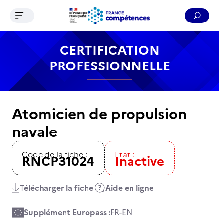
Ouvrir le menu de navigation
Reche
Contenu
Recherche
Menu
Pied de page
CERTIFICATION
PROFESSIONNELLE
Atomicien de propulsion
navale
Code de la fiche :
Etat :
RNCP31024
Inactive
Télécharger la fiche
Aide en ligne
Supplément Europass :
FR
-
EN