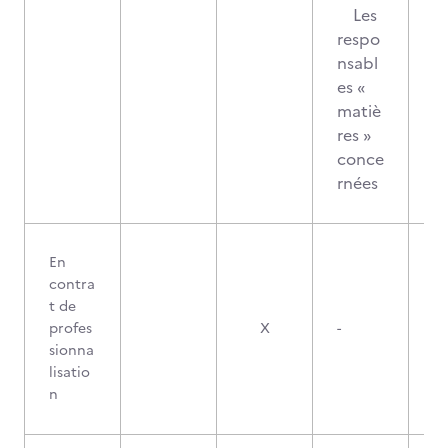
Les
respo
nsabl
es «
matiè
res »
conce
rnées
En
contra
t de
profes
X
-
sionna
lisatio
n