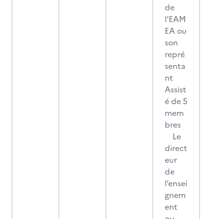
de
l’EAM
EA ou
son
repré
senta
nt
Assist
é de 5
mem
bres
Le
direct
eur
de
l’ensei
gnem
ent
ou