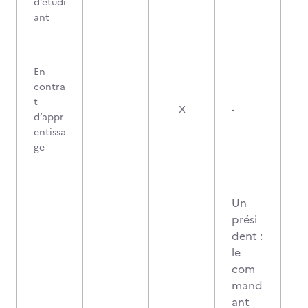
d’étudi
ant
En
contra
t
X
-
d’appr
entissa
ge
Un
prési
dent :
le
com
mand
ant