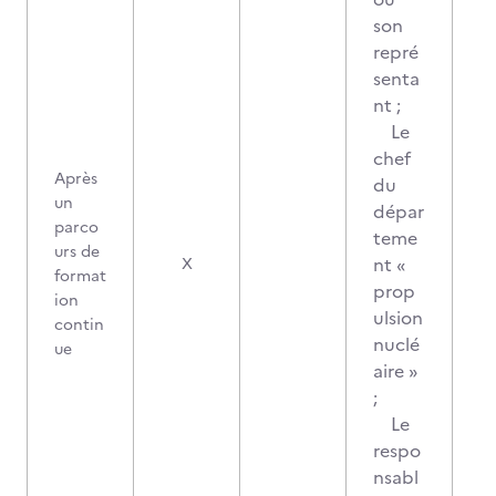
son
repré
senta
nt ;
Le
chef
Après
du
un
dépar
parco
teme
urs de
nt «
X
format
prop
ion
ulsion
contin
nuclé
ue
aire »
;
Le
respo
nsabl