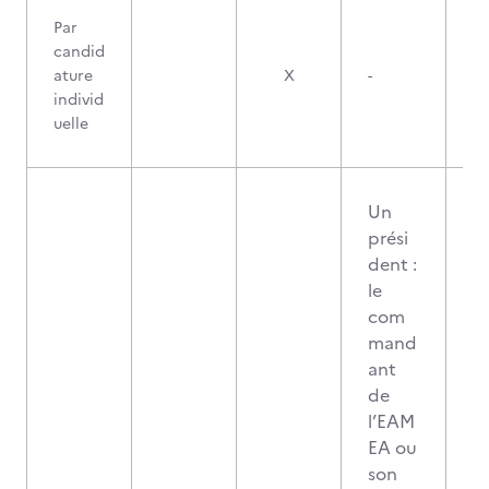
Par
candid
ature
X
-
individ
uelle
Un
prési
dent :
le
com
mand
ant
de
l’EAM
EA ou
son