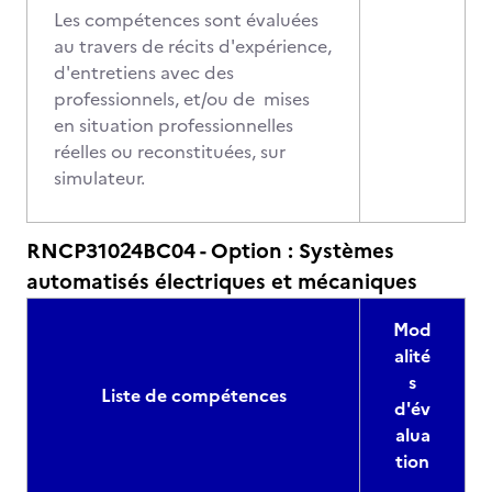
Les compétences sont évaluées
au travers de récits d'expérience,
d'entretiens avec des
professionnels, et/ou de mises
en situation professionnelles
réelles ou reconstituées, sur
simulateur.
RNCP31024BC04 - Option : Systèmes
automatisés électriques et mécaniques
Mod
alité
s
Liste de compétences
d'év
alua
tion