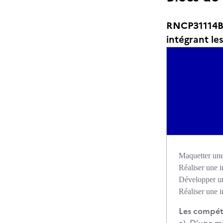
RNCP31114BC
intégrant l
Maquetter une
Réaliser une i
Développer un
Réaliser une i
Les compéte