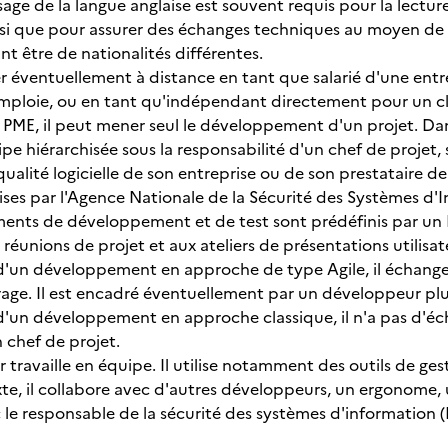
l'usage de la langue anglaise est souvent requis pour la le
si que pour assurer des échanges techniques au moyen de 
t être de nationalités différentes.
ler éventuellement à distance en tant que salarié d'une entr
emploie, ou en tant qu'indépendant directement pour un clien
n PME, il peut mener seul le développement d'un projet. Dans
pe hiérarchisée sous la responsabilité d'un chef de projet, s
ualité logicielle de son entreprise ou de son prestataire d
ises par l'Agence Nationale de la Sécurité des Systèmes d'
ents de développement et de test sont prédéfinis par un 
x réunions de projet et aux ateliers de présentations utilisat
d'un développement en approche de type Agile, il échange 
rage. Il est encadré éventuellement par un développeur pl
'un développement en approche classique, il n'a pas d'échan
 chef de projet.
travaille en équipe. Il utilise notamment des outils de gest
te, il collabore avec d'autres développeurs, un ergonome, u
 le responsable de la sécurité des systèmes d'information (