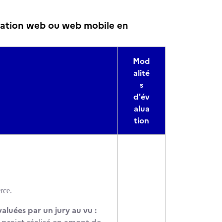
cation web ou web mobile en
Mod
alité
s
d'év
alua
tion
rce.
aluées par un jury au vu :