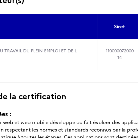
teur(s)
Siret
U TRAVAIL DU PLEIN EMPLOI ET DE L'
110000072000
14
 la certification
ées :
 web et web mobile développe ou fait évoluer des applica
 en respectant les normes et standards reconnus par la profes
atique à toutes les étapes. Ces applications sont destinées