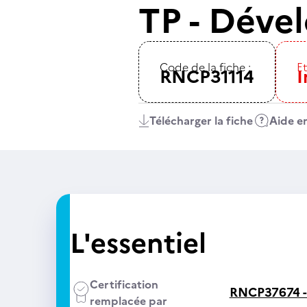
TP - Déve
Code de la fiche :
Et
RNCP31114
I
Télécharger la fiche
Aide en
L'essentiel
Certification
RNCP37674 
remplacée par