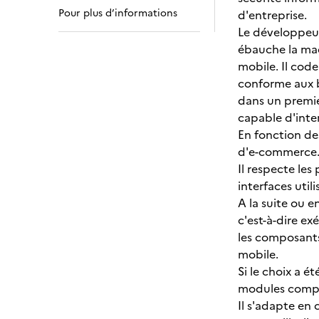
Pour plus d’informations
d'entreprise.
Le développeur 
ébauche la maq
mobile. Il cod
conforme aux b
dans un premie
capable d'inte
En fonction des
d'e-commerce
Il respecte les
interfaces utili
A la suite ou e
c'est-à-dire e
les composants
mobile.
Si le choix a 
modules complé
Il s'adapte en