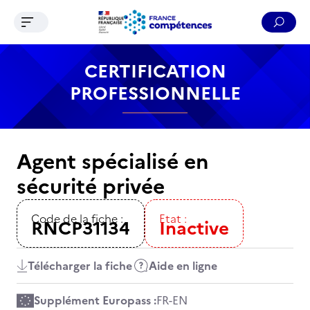
Ouvrir le menu de navigation
Reche
Contenu
Recherche
Menu
Pied de page
CERTIFICATION
PROFESSIONNELLE
Agent spécialisé en
sécurité privée
Code de la fiche :
Etat :
RNCP31134
Inactive
Télécharger la fiche
Aide en ligne
Supplément Europass :
FR
-
EN