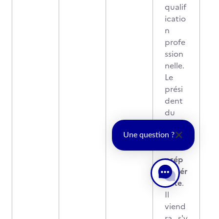
qualif
icatio
n
profe
ssion
nelle.
Le
prési
dent
du
jury
a
une
Une question ?
voix
prép
ondér
ante
.
Il
viend
ra s'y