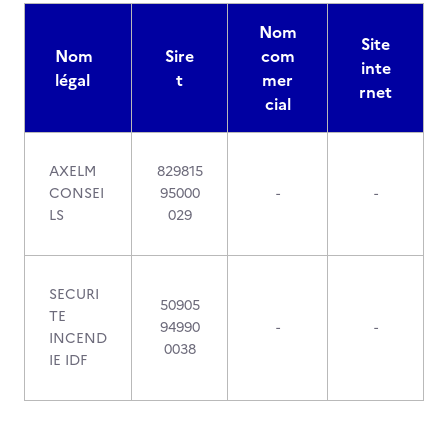
Nom
Site
Nom
Sire
com
inte
légal
t
mer
rnet
cial
AXELM
829815
CONSEI
95000
-
-
LS
029
SECURI
50905
TE
94990
-
-
INCEND
0038
IE IDF