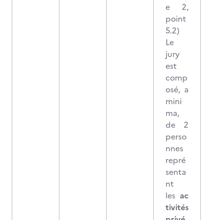
e 2,
point
5.2)
Le
jury
est
comp
osé, a
mini
ma,
de 2
perso
nnes
repré
senta
nt
les
ac
tivités
privé