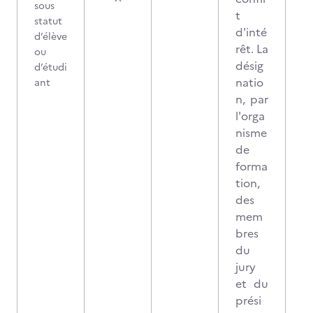
sous
t
statut
d'inté
d’élève
rêt. La
ou
désig
d’étudi
natio
ant
n, par
l'orga
nisme
de
forma
tion,
des
mem
bres
du
jury
et du
prési