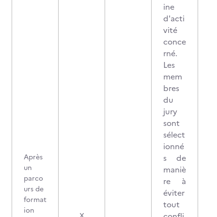
ine
d'acti
vité
conce
rné.
Les
mem
bres
du
jury
sont
sélect
ionné
Après
s de
un
maniè
parco
re à
urs de
éviter
format
tout
ion
confli
X