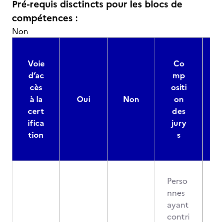
Pré-requis disctincts pour les blocs de
compétences :
Non
Voie
Co
d’ac
mp
cès
ositi
à la
Oui
Non
on
cert
des
ifica
jury
d
tion
s
Perso
nnes
ayant
contri