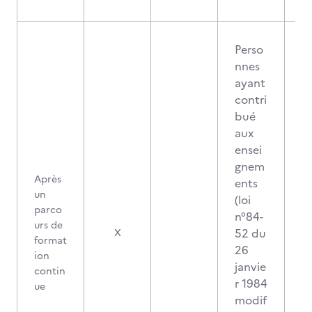
Perso
nnes
ayant
contri
bué
aux
ensei
gnem
Après
ents
un
(loi
parco
n°84-
urs de
52 du
X
format
26
ion
janvie
contin
r 1984
ue
modif