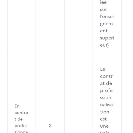
iée
sur
l’ensei
gnem
ent
supéri
eur)
Le
contr
at de
profe
ssion
nalisa
En
tion
contra
est
t de
une
profes
X
sionna