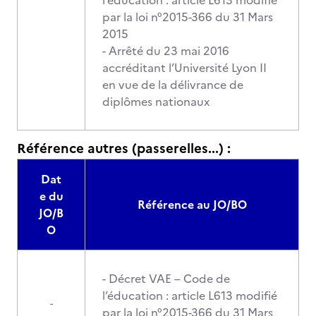
l’éducation : article L613 modifié
par la loi n°2015-366 du 31 Mars
2015
- Arrêté du 23 mai 2016
accréditant l’Université Lyon II
en vue de la délivrance de
diplômes nationaux
Référence autres (passerelles...) :
Dat
e du
Référence au JO/BO
JO/B
O
- Décret VAE – Code de
l’éducation : article L613 modifié
-
par la loi n°2015-366 du 31 Mars