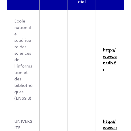
cial
Ecole
national
e
supérieu
re des
http://
sciences
www.e
de
-
-
nssib.f
l'informa
r
tion et
des
bibliothè
ques
(ENSSIB)
UNIVERS
http://
ITE
www.u