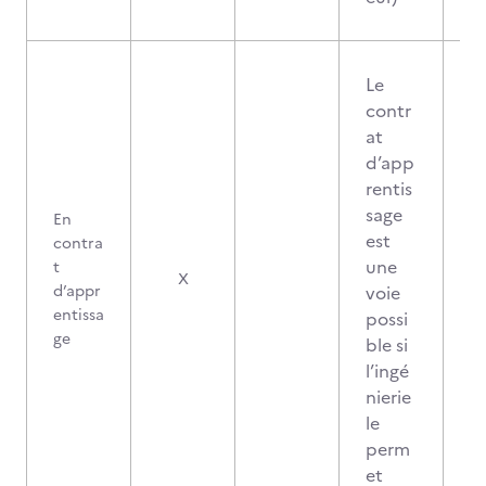
Le
contr
at
d’app
rentis
sage
En
est
contra
une
t
X
d’appr
voie
entissa
possi
ge
ble si
l’ingé
nierie
le
perm
et