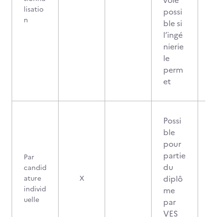
voie
lisatio
possi
n
ble si
l’ingé
nierie
le
perm
et
Possi
ble
pour
partie
Par
du
candid
diplô
ature
X
individ
me
uelle
par
VES