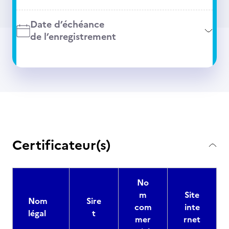
Date d’échéance
de l’enregistrement
Certificateur(s)
No
m
Site
Nom
Sire
com
inte
légal
t
mer
rnet