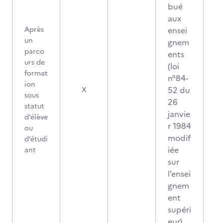
bué
aux
Après
ensei
un
gnem
parco
ents
urs de
(loi
format
n°84-
ion
52 du
X
sous
26
statut
janvie
d’élève
r 1984
ou
modif
d’étudi
iée
ant
sur
l’ensei
gnem
ent
supéri
eur)