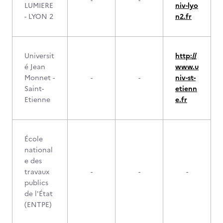
-
-
LUMIERE
niv-lyo
- LYON 2
n2.fr
Universit
http://
é Jean
www.u
Monnet -
-
-
niv-st-
Saint-
etienn
Etienne
e.fr
École
national
e des
travaux
-
-
-
publics
de l'État
(ENTPE)