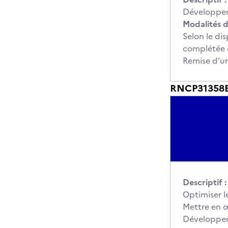
Développer
Modalités d
Selon le dis
complétée é
Remise d’u
RNCP31358BC
Descriptif :
Optimiser le
Mettre en 
Développer