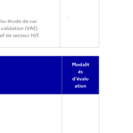
-
t/ou étude de cas
validation (VAE)
f de secteur H/F.
Modalit
és
d'évalu
ation