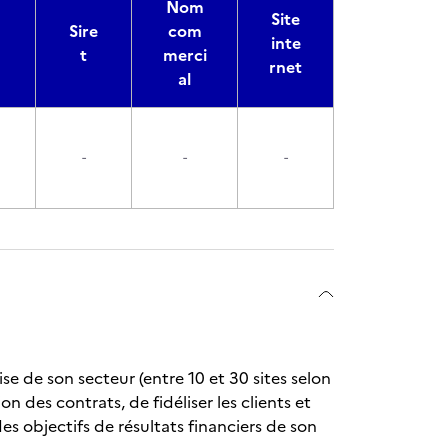
Nom
Site
Sire
com
inte
t
merci
rnet
al
-
-
-
se de son secteur (entre 10 et 30 sites selon
ion des contrats, de fidéliser les clients et
es objectifs de résultats financiers de son