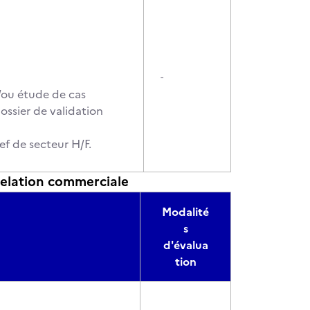
-
t/ou étude de cas
ssier de validation
f de secteur H/F.
 relation commerciale
Modalité
s
d'évalua
tion