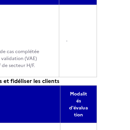
-
e de cas complétée
 validation (VAE)
 de secteur H/F.
et fidéliser les clients
Modalit
és
d'évalua
tion