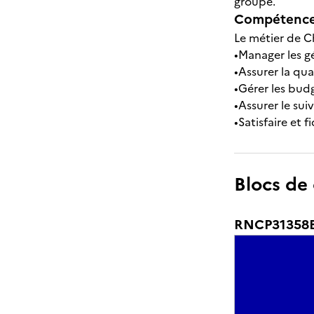
groupe.
Compétences
Le métier de C
•Manager les gé
•Assurer la qua
•Gérer les budg
•Assurer le sui
•Satisfaire et 
Blocs de
RNCP31358BC0