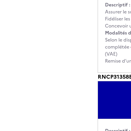
Descriptif :
Assurer le s
Fidéliser les
Concevoir u
Modalités d
Selon le dis
complétée é
(VAE)
Remise d’u
RNCP31358BC0
Descriptif :