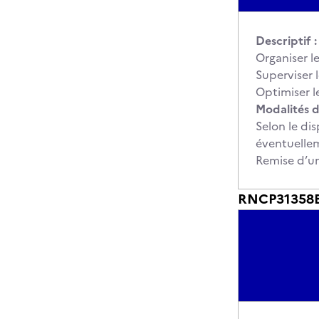
Descriptif :
Organiser le
Superviser l
Optimiser l
Modalités d
Selon le di
éventuellem
Remise d’u
RNCP31358BC0