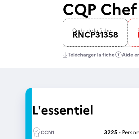
CQP Chef 
Code de la fiche :
RNCP31358
Télécharger la fiche
Aide en
L'essentiel
3225 -
Person
CCN1