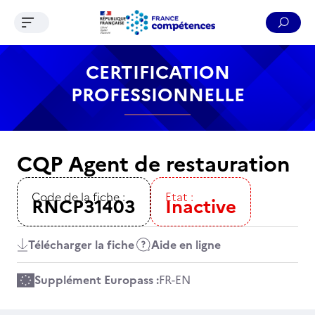
Ouvrir le menu de navigation
Reche
Contenu
Recherche
Menu
Pied de page
CERTIFICATION
PROFESSIONNELLE
CQP Agent de restauration
Code de la fiche :
Etat :
RNCP31403
Inactive
Télécharger la fiche
Aide en ligne
Supplément Europass :
FR
-
EN