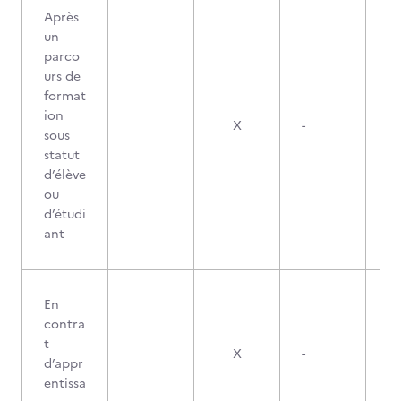
Après
un
parco
urs de
format
ion
X
-
sous
statut
d’élève
ou
d’étudi
ant
En
contra
t
X
-
d’appr
entissa