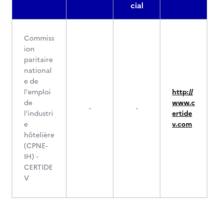
cial
Commiss
ion
paritaire
national
e de
l'emploi
http://
de
www.c
-
-
l'industri
ertide
e
v.com
hôtelière
(CPNE-
IH) -
CERTIDE
V