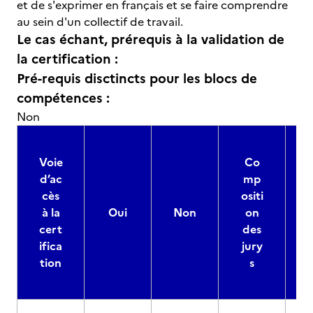
et de s'exprimer en français et se faire comprendre
au sein d'un collectif de travail.
Le cas échant, prérequis à la validation de
la certification :
Pré-requis disctincts pour les blocs de
compétences :
Non
Voie
Co
d’ac
mp
cès
ositi
à la
Oui
Non
on
cert
des
ifica
jury
d
tion
s