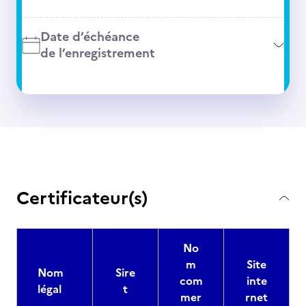
Date d’échéance
de l’enregistrement
Certificateur(s)
No
m
Site
Nom
Sire
com
inte
légal
t
mer
rnet