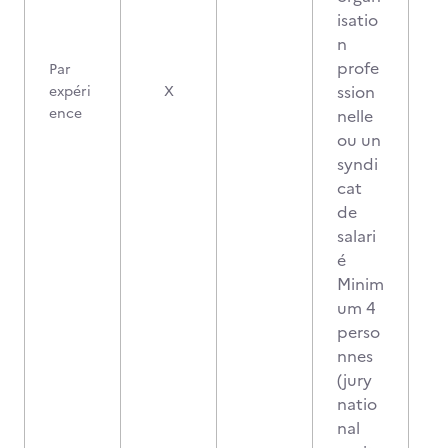
isatio
n
profe
Par
ssion
expéri
X
ence
nelle
ou un
syndi
cat
de
salari
é
Minim
um 4
perso
nnes
(jury
natio
nal