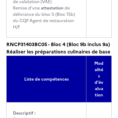
de validation (VAE)
Remise d’une
attestation
de
délivrance du bloc 5 (Bloc 15b)
du CQP Agent de restauration
H/F
RNCP31403BC05 - Bloc 4 (Bloc 9b inclus 9a)
Réaliser les préparations culinaires de base
Mod
alité
s
Liste de compétences
d'év
alua
tion
Descriptif :