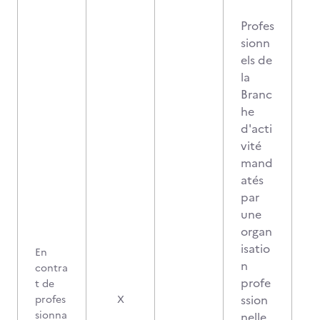
Profes
sionn
els de
la
Branc
he
d'acti
vité
mand
atés
par
une
organ
isatio
En
n
contra
profe
t de
ssion
profes
X
sionna
nelle