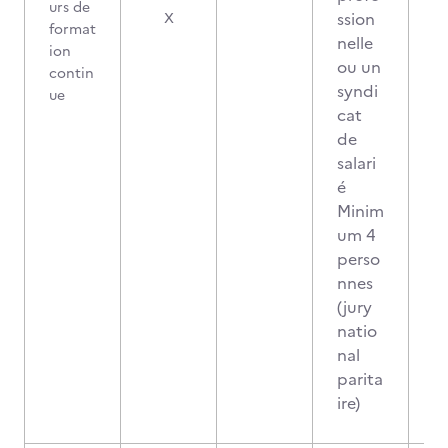
urs de
ssion
X
format
nelle
ion
ou un
contin
syndi
ue
cat
de
salari
é
Minim
um 4
perso
nnes
(jury
natio
nal
parita
ire)