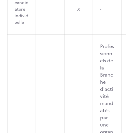
candid
ature
X
-
individ
uelle
Profes
sionn
els de
la
Branc
he
d'acti
vité
mand
atés
par
une
organ