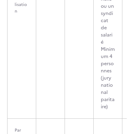
lisatio
ou un
n
syndi
cat
de
salari
é
Minim
um 4
perso
nnes
(jury
natio
nal
parita
ire)
Par