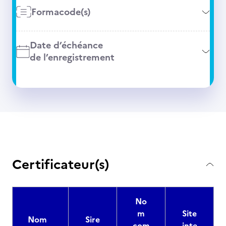
Formacode(s)
Date d’échéance
de l’enregistrement
Certificateur(s)
No
m
Site
Nom
Sire
com
inte