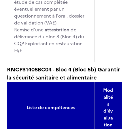
étude de cas complétée
éventuellement par un
questionnement à l'oral, dossier
de validation (VAE)
Remise d’une
attestation
de
délivrance du bloc 3 (Bloc 4) du
CQP Exploitant en restauration
H/F
RNCP31408BC04 - Bloc 4 (Bloc 5b) Garantir
la sécurité sanitaire et alimentaire
Mod
alité
s
Liste de compétences
d'év
alua
tion