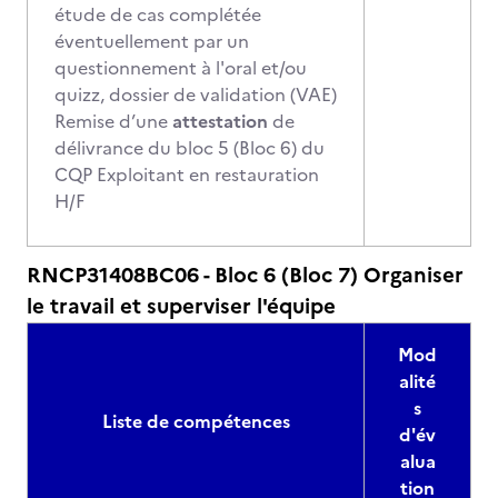
étude de cas complétée
éventuellement par un
questionnement à l'oral et/ou
quizz, dossier de validation (VAE)
Remise d’une
attestation
de
délivrance du bloc 5 (Bloc 6) du
CQP Exploitant en restauration
H/F
RNCP31408BC06 - Bloc 6 (Bloc 7) Organiser
le travail et superviser l'équipe
Mod
alité
s
Liste de compétences
d'év
alua
tion