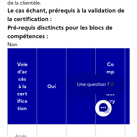
de la clientèle.
Le cas échant, prérequis à la validation de
la certification :
Pré-requis disctincts pour les blocs de
compétences :
Non
Voie
Co
d’ac
mp
cès
ositi
Une question ?
à la
Oui
Non
on
cert
des
ifica
jury
d
tion
s
Après