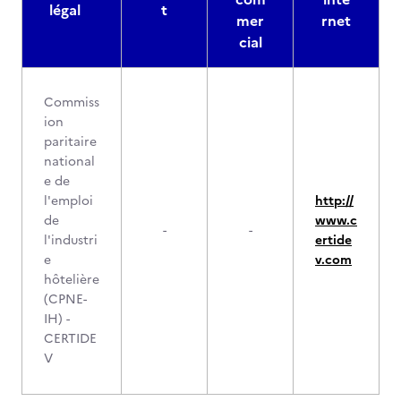
légal
t
mer
rnet
cial
Commiss
ion
paritaire
national
e de
l'emploi
http://
de
www.c
-
-
l'industri
ertide
e
v.com
hôtelière
(CPNE-
IH) -
CERTIDE
V