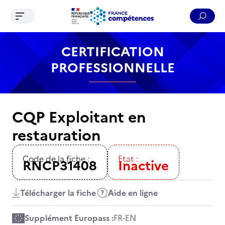
Ouvrir le menu de navigation
Reche
Contenu
Recherche
Menu
Pied de page
CERTIFICATION
PROFESSIONNELLE
CQP Exploitant en
restauration
Code de la fiche :
Etat :
RNCP31408
Inactive
Télécharger la fiche
Aide en ligne
Supplément Europass :
FR
-
EN