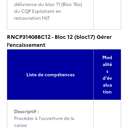
délivrance du bloc 11 (Bloc 16a)
du CQP Exploitant en
restauration H/F
RNCP31408BC12 - Bloc 12 (bloc17) Gérer
l’encaissement
Mod
alité
s
Liste de compétences
d'év
alua
tion
Descriptif :
Procéder à l'ouverture de la
caisse