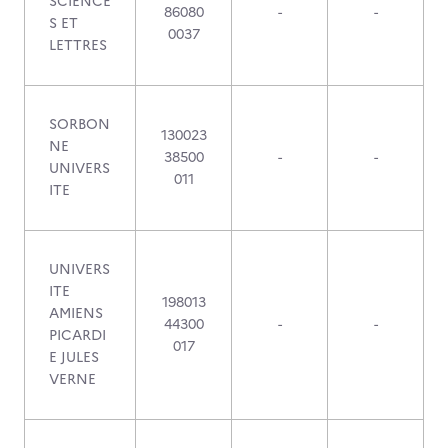
SCIENCE
86080
-
-
S ET
0037
LETTRES
SORBON
130023
NE
38500
-
-
UNIVERS
011
ITE
UNIVERS
ITE
198013
AMIENS
44300
-
-
PICARDI
017
E JULES
VERNE