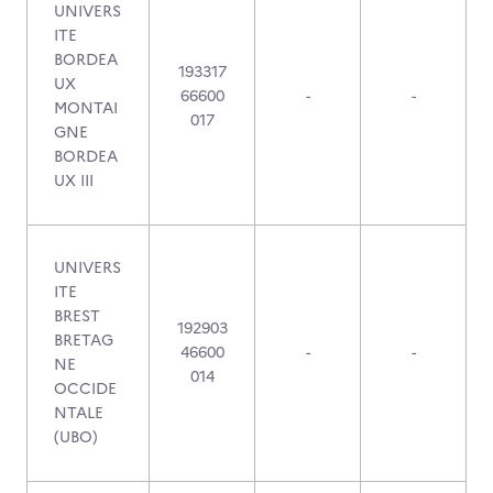
UNIVERS
ITE
BORDEA
193317
UX
66600
-
-
MONTAI
017
GNE
BORDEA
UX III
UNIVERS
ITE
BREST
192903
BRETAG
46600
-
-
NE
014
OCCIDE
NTALE
(UBO)