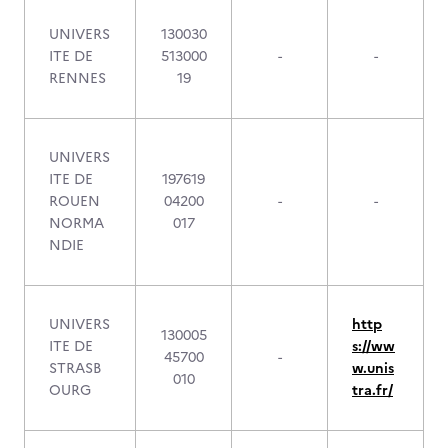
UNIVERS
130030
ITE DE
513000
-
-
RENNES
19
UNIVERS
ITE DE
197619
ROUEN
04200
-
-
NORMA
017
NDIE
UNIVERS
http
130005
ITE DE
s://ww
45700
-
STRASB
w.unis
010
OURG
tra.fr/