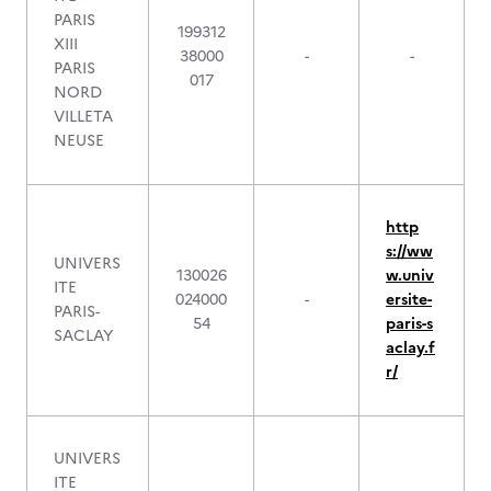
PARIS
199312
XIII
38000
-
-
PARIS
017
NORD
VILLETA
NEUSE
http
s://ww
UNIVERS
130026
w.univ
ITE
024000
-
ersite-
PARIS-
54
paris-s
SACLAY
aclay.f
r/
UNIVERS
ITE