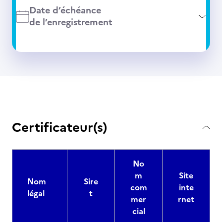
Date d’échéance
de l’enregistrement
Certificateur(s)
No
m
Site
Nom
Sire
com
inte
légal
t
mer
rnet
cial