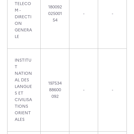
TELECO
180092
M -
025001
-
-
DIRECTI
54
ON
GENERA
LE
INSTITU
T
NATION
AL DES
197534
LANGUE
88600
-
-
S ET
092
CIVILISA
TIONS
ORIENT
ALES