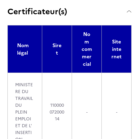
Certificateur(s)
No
m
Site
Nom
Sire
com
inte
légal
t
mer
rnet
cial
MINISTE
RE DU
TRAVAIL
DU
110000
PLEIN
072000
-
-
EMPLOI
14
ET DE L'
INSERTI