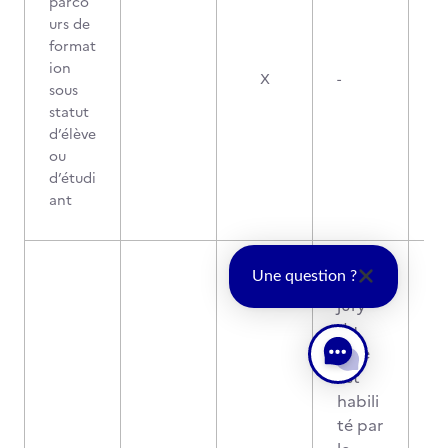
parco
urs de
format
ion
X
-
sous
statut
d’élève
ou
d’étudi
ant
Une question ?
Le
jury
du
titre
est
habili
té par