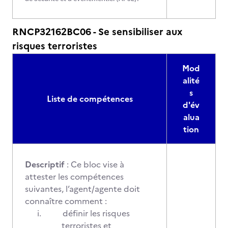
RNCP32162BC06 - Se sensibiliser aux
risques terroristes
Mod
alité
s
Liste de compétences
d'év
alua
tion
Descriptif
: Ce bloc vise à
attester les compétences
suivantes, l’agent/agente doit
connaître comment :
i.
définir les risques
terroristes et