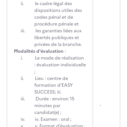
ii.
le cadre légal des
dispositions utiles des
codes pénal et de
procédure pénale et
iii.
les garanties liées aux
libertés publiques et
privées de la branche.
Modalités d'évaluation
:
i.
Le mode de réalisation
: évaluation individuelle
;
ii.
Lieu : centre de
formation d’EASY
SUCCESS; iii.
iii.
Durée : environ 15
minutes par
-
candidat(e) ;
iv.
iv. Examen : oral ;
v.
v. Format d’évaluation :