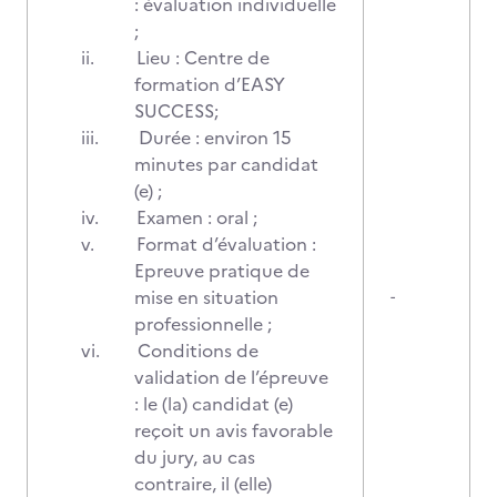
: évaluation individuelle
;
ii.
Lieu : Centre de
formation d’EASY
SUCCESS;
iii.
Durée : environ 15
minutes par candidat
(e) ;
iv.
Examen : oral ;
v.
Format d’évaluation :
Epreuve pratique de
mise en situation
-
professionnelle ;
vi.
Conditions de
validation de l’épreuve
: le (la) candidat (e)
reçoit un avis favorable
du jury, au cas
contraire, il (elle)