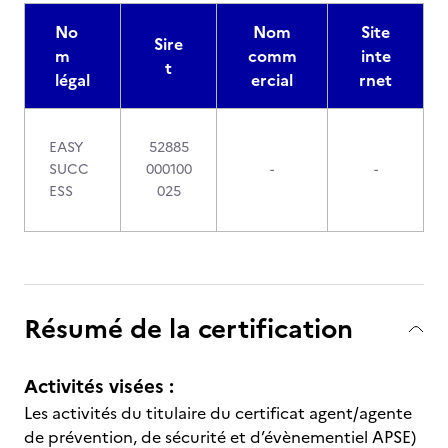
No
Nom
Site
Sire
m
comm
inte
t
légal
ercial
rnet
EASY
52885
SUCC
000100
-
-
ESS
025
Résumé de la certification
Activités visées :
Les activités du titulaire du certificat agent/agente
de prévention, de sécurité et d’évènementiel APSE)