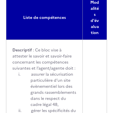
Mod
alité
s
Liste de compétences
d'év
alua
tion
Descriptif
: Ce bloc vise à
attester le savoir et savoir-faire
concernant les compétences
suivantes et l’agent/agente doit :
i.
assurer la sécurisation
particulière d’un site
évènementiel lors des
grands rassemblements
dans le respect du
cadre légal 48,
ii.
gérer les spécificités du