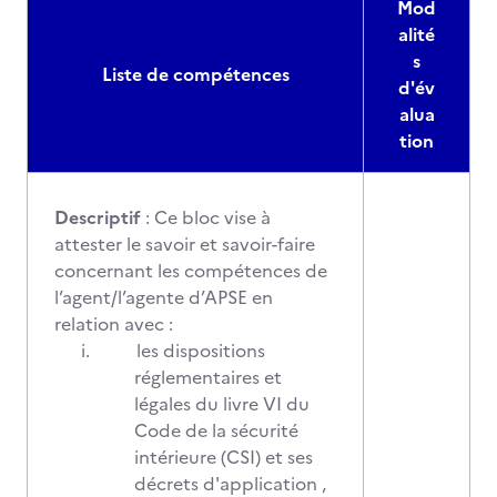
Mod
alité
s
Liste de compétences
d'év
alua
tion
Descriptif
: Ce bloc vise à
attester le savoir et savoir-faire
concernant les compétences de
l’agent/l’agente d’APSE en
relation avec :
i.
les dispositions
réglementaires et
légales du livre VI du
Code de la sécurité
intérieure (CSI) et ses
décrets d'application ,