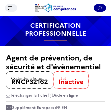
Ouvrir le menu de navigation
Reche
Contenu
Recherche
Menu
Pied de page
CERTIFICATION
PROFESSIONNELLE
Agent de prévention, de
sécurité et d'évènementiel
Code de la fiche :
Etat :
RNCP32162
Inactive
Télécharger la fiche
Aide en ligne
Supplément Europass :
FR
-
EN