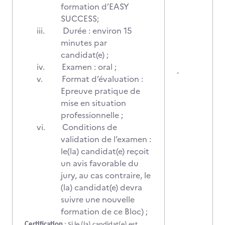
formation d’EASY
SUCCESS;
iii.
Durée : environ 15
minutes par
candidat(e) ;
iv.
Examen : oral ;
-
v.
Format d’évaluation :
Epreuve pratique de
mise en situation
professionnelle ;
vi.
Conditions de
validation de l’examen :
le(la) candidat(e) reçoit
un avis favorable du
jury, au cas contraire, le
(la) candidat(e) devra
suivre une nouvelle
formation de ce Bloc) ;
Certification
: Si le (la) candidat(e) est