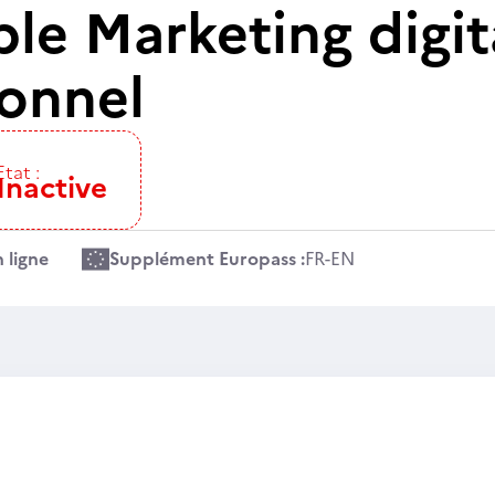
le Marketing digit
ionnel
Etat :
Inactive
 ligne
Supplément Europass :
FR
-
EN