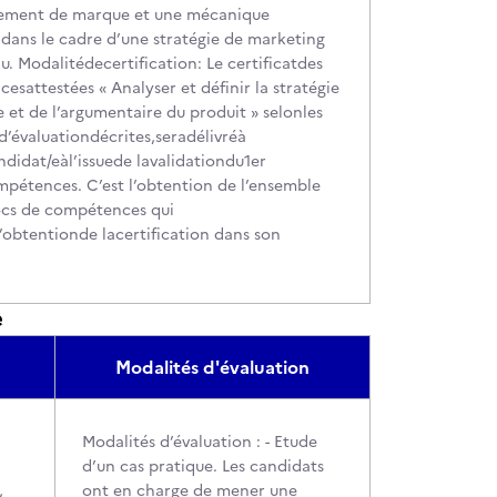
ement de marque et une mécanique
 dans le cadre d’une stratégie de marketing
. Modalitédecertification: Le certificatdes
sattestées « Analyser et définir la stratégie
 et de l’argumentaire du produit » selonles
d’évaluationdécrites,seradélivréà
didat/eàl’issuede lavalidationdu1er
pétences. C’est l’obtention de l’ensemble
locs de compétences qui
’obtentionde lacertification dans son
e
Modalités d'évaluation
Modalités d’évaluation : - Etude
d’un cas pratique. Les candidats
,
ont en charge de mener une