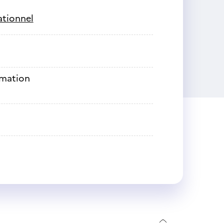
ationnel
rmation