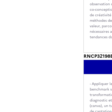
observation d
co-conception
de créativité
méthodes de 
valeur, parco
nécessaires a
tendances d
RNCP32198BC
- Appliquer l
benchmark se
transformatio
diagnostic e
(canva), un t
de captation,