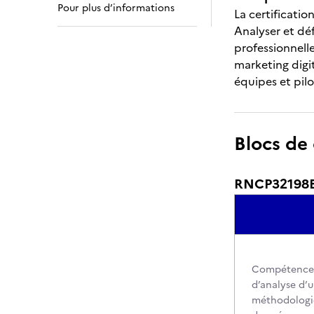
Pour plus d’informations
La certificati
Analyser et déf
professionnell
marketing digit
équipes et pilo
Blocs de
RNCP32198BC1
Compétencesév
d’analyse d’u
méthodologie