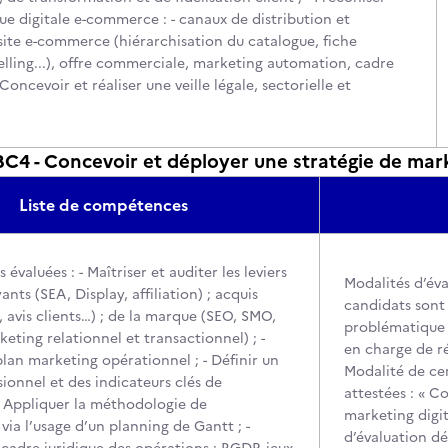
e digitale e-commerce : - canaux de distribution et
 site e-commerce (hiérarchisation du catalogue, fiche
elling...), offre commerciale, marketing automation, cadre
- Concevoir et réaliser une veille légale, sectorielle et
 - Concevoir et déployer une stratégie de marke
Liste de compétences
valuées : - Maîtriser et auditer les leviers
Modalités d’éva
ants (SEA, Display, affiliation) ; acquis
candidats sont 
, avis clients…) ; de la marque (SEO, SMO,
problématique 
keting relationnel et transactionnel) ; -
en charge de r
lan marketing opérationnel ; - Définir un
Modalité de cer
ionnel et des indicateurs clés de
attestées : « C
 - Appliquer la méthodologie de
marketing digit
 via l’usage d’un planning de Gantt ; -
d’évaluation dé