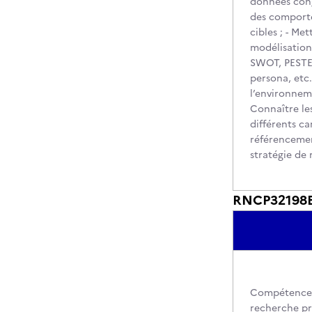
données cong
des comporte
cibles ; - Me
modélisation
SWOT, PESTEL
persona, etc.
l’environneme
Connaître le
différents ca
référencement
stratégie de 
RNCP32198BC2
Compétences 
recherche pri