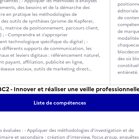
ruentes ; - Appliquer les méthodes d’analyses
positionn
ments, des besoins et de la démarche des
éditoriale
ttre en pratique les méthodologies de
de contenu
 des outils de synthèses (prisme de Kapferer,
compétence
, matrice de positionnement, parcours client,
de marque
) ; - Comprendre et s’approprier
modalités
nt technologique spécifique du digital ; -
chaquecan
s différents supports de communication, les
blocdecom
naux et leviers digitaux : référencement naturel,
des six b
 payant, affiliation, publicité en ligne,
constituel
réseaux sociaux, outils de marketing direct…
entièreté.
 - Innover et réaliser une veille professionnell
Liste de compétences
évaluées : - Appliquer des méthodologies d’investigation et de
maire et secondaire : création d’interview, focus group, enquêtes