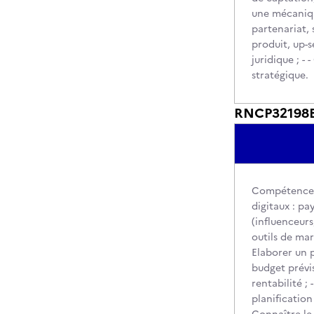
une mécaniqu
partenariat,
produit, up-s
juridique ; - 
stratégique.
RNCP32198BC4
Compétences é
digitaux : pay
(influenceurs
outils de mar
Elaborer un p
budget prévis
rentabilité ;
planification