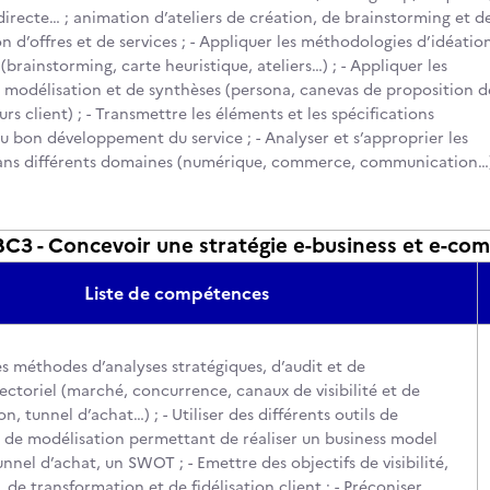
irecte… ; animation d’ateliers de création, de brainstorming et d
 d’offres et de services ; - Appliquer les méthodologies d’idéatio
 (brainstorming, carte heuristique, ateliers…) ; - Appliquer les
modélisation et de synthèses (persona, canevas de proposition d
urs client) ; - Transmettre les éléments et les spécifications
u bon développement du service ; - Analyser et s’approprier les
ans différents domaines (numérique, commerce, communication…
3 - Concevoir une stratégie e-business et e-co
Liste de compétences
es méthodes d’analyses stratégiques, d’audit et de
ctoriel (marché, concurrence, canaux de visibilité et de
n, tunnel d’achat…) ; - Utiliser des différents outils de
t de modélisation permettant de réaliser un business model
unnel d’achat, un SWOT ; - Emettre des objectifs de visibilité,
 de transformation et de fidélisation client ; - Préconiser