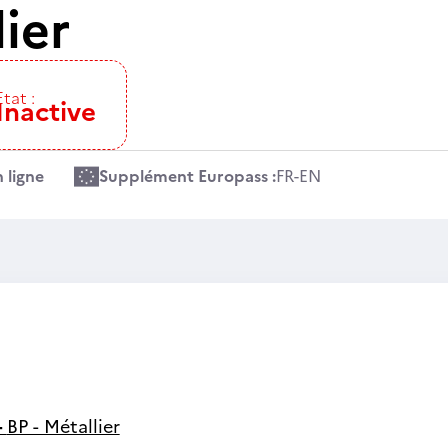
lier
Etat :
Inactive
 ligne
Supplément Europass :
FR
-
EN
-
BP - Métallier