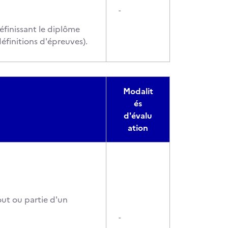
-
éfinissant le diplôme
éfinitions d'épreuves).
Modalit
és
d'évalu
ation
out ou partie d'un
-