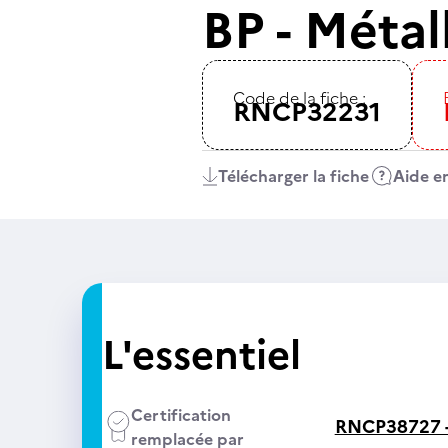
BP - Métal
Code de la fiche :
RNCP32231
Télécharger la fiche
Aide en
L'essentiel
Certification
RNCP38727 
remplacée par