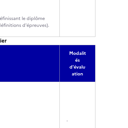
éfinissant le diplôme
éfinitions d'épreuves).
ier
Modalit
és
d'évalu
ation
-