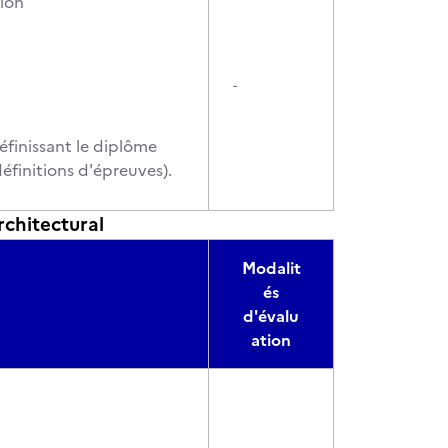
tion
-
éfinissant le diplôme
éfinitions d'épreuves).
rchitectural
Modalit
és
d'évalu
ation