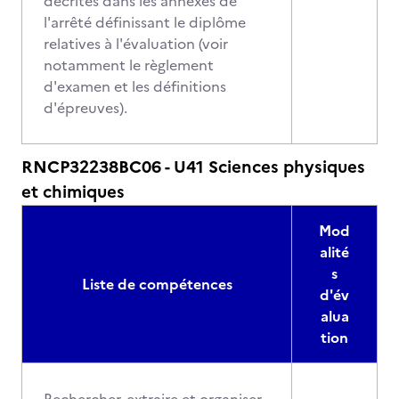
décrites dans les annexes de
l'arrêté définissant le diplôme
relatives à l'évaluation (voir
notamment le règlement
d'examen et les définitions
d'épreuves).
RNCP32238BC06 - U41 Sciences physiques
et chimiques
Mod
alité
s
Liste de compétences
d'év
alua
tion