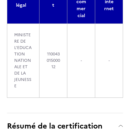
com
inte
légal
t
mer
rnet
cial
MINISTE
RE DE
L'EDUCA
TION
110043
NATION
015000
-
-
ALE ET
12
DE LA
JEUNESS
E
Résumé de la certification