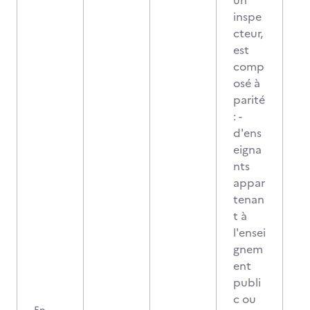
un
inspe
cteur,
est
comp
osé à
parité
: -
d'ens
eigna
nts
appar
tenan
t à
l'ensei
gnem
ent
publi
c ou