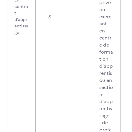
En
privé
contra
ou
t
exerç
X
d’appr
ant
entissa
en
ge
centr
e de
forma
tion
d'app
rentis
ou en
sectio
n
d'app
rentis
sage
- de
profe