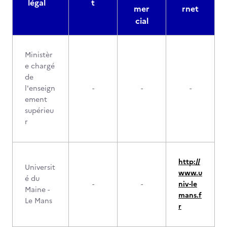
légal
t
mer
rnet
cial
Ministèr
e chargé
de
l'enseign
-
-
-
ement
supérieu
r
http://
Universit
www.u
é du
-
-
niv-le
Maine -
mans.f
Le Mans
r