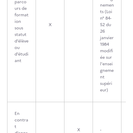
parco
nemen
urs de
ts (Loi
format
n° 84-
ion
X
52 du
sous
26
statut
janvier
d’élève
1984
ou
modifi
d’étudi
ée sur
ant
l'ensei
gneme
nt
supéri
eur)
En
contra
t
X
-