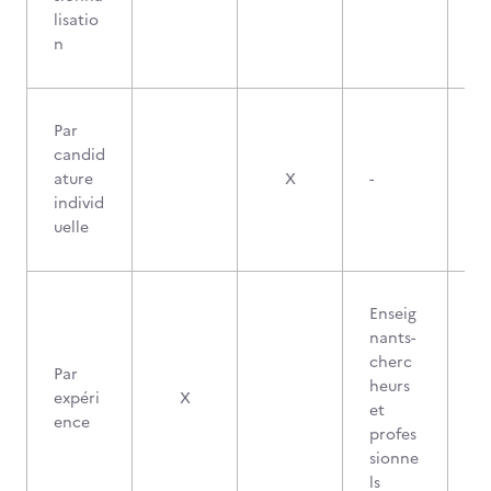
lisatio
n
Par
candid
ature
X
-
individ
uelle
Enseig
nants-
cherc
Par
heurs
expéri
X
et
ence
profes
sionne
ls