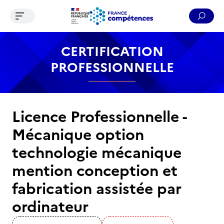
Ouvrir le menu de navigation
Reche
Contenu
Recherche
Menu
Pied de page
CERTIFICATION
PROFESSIONNELLE
Licence Professionnelle -
Mécanique option
technologie mécanique
mention conception et
fabrication assistée par
ordinateur