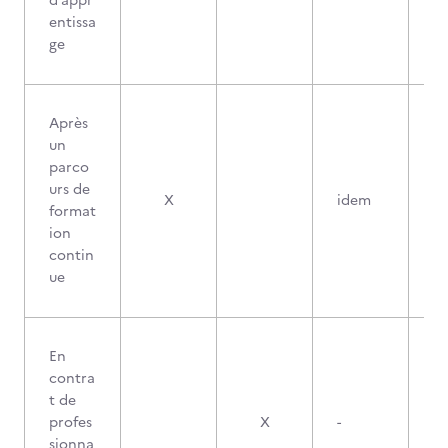
d’appr
entissa
ge
Après
un
parco
urs de
X
idem
format
ion
contin
ue
En
contra
t de
profes
X
-
sionna