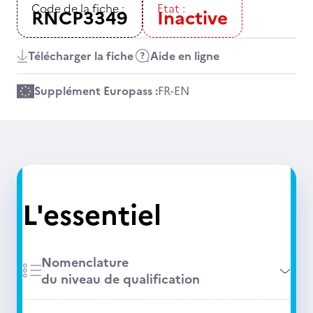
Code de la fiche :
Etat :
RNCP3349
Inactive
Télécharger la fiche
Aide en ligne
Supplément Europass :
FR
-
EN
L'essentiel
Nomenclature
du niveau de qualification