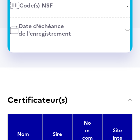
Code(s) NSF
Date d’échéance
de l’enregistrement
Certificateur(s)
No
m
Site
Nom
Sire
com
inte