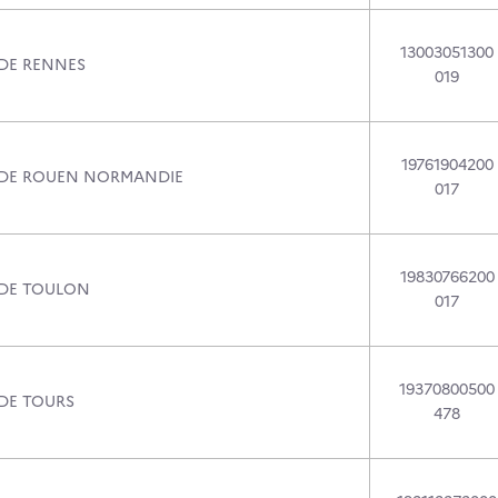
13003051300
 DE RENNES
019
19761904200
 DE ROUEN NORMANDIE
017
19830766200
 DE TOULON
017
19370800500
 DE TOURS
478