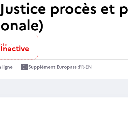
Justice procès et 
ionale)
Etat :
Inactive
 ligne
Supplément Europass :
FR
-
EN