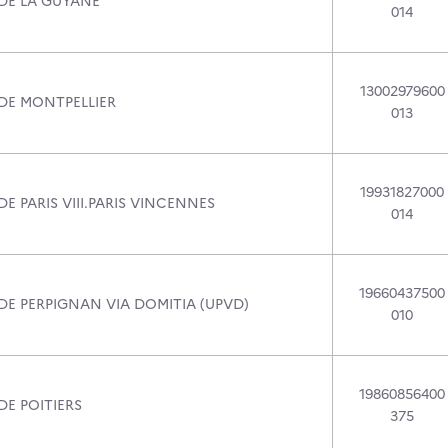
 DE LA GUYANE
014
13002979600
 DE MONTPELLIER
013
19931827000
DE PARIS VIII.PARIS VINCENNES
014
19660437500
DE PERPIGNAN VIA DOMITIA (UPVD)
010
19860856400
DE POITIERS
375