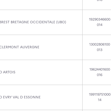
19290346600
 BREST BRETAGNE OCCIDENTALE (UBO)
014
13002806100
 CLERMONT AUVERGNE
013
19624401600
D ARTOIS
016
199119751000
 D EVRY VAL D ESSONNE
14