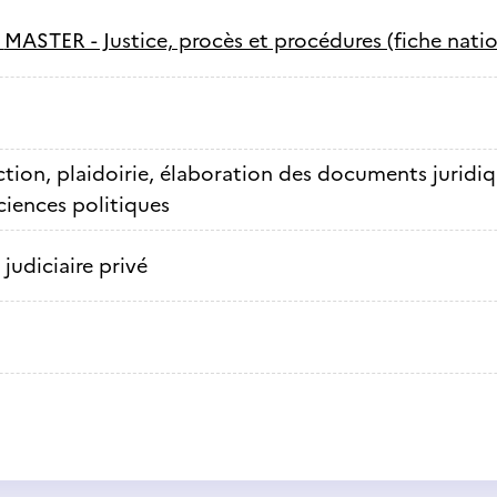
-
MASTER - Justice, procès et procédures (fiche natio
ction, plaidoirie, élaboration des documents juridi
sciences politiques
 judiciaire privé