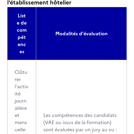
l'établissement hôtelier
List
e de
com
Modalités d'évaluation
pét
enc
es
Clôtu
rer
l'activ
ité
journ
alière
et
Les compétences des candidats
mens
(VAE ou issus de la formation)
uelle
sont évaluées par un jury au vu :