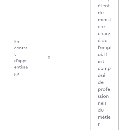
étent
du
minist
ère
charg
é de
En
l'empl
contra
oi. Il
t
X
d’appr
est
entissa
comp
ge
osé
de
profe
ssion
nels
du
métie
r