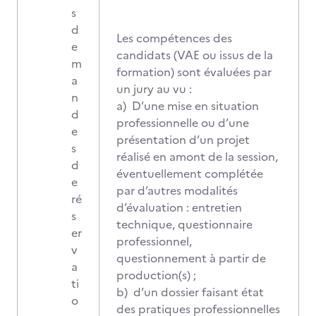
s
d
Les compétences des
e
candidats (VAE ou issus de la
m
formation) sont évaluées par
a
un jury au vu :
n
a) D’une mise en situation
d
professionnelle ou d’une
e
présentation d’un projet
s
réalisé en amont de la session,
d
éventuellement complétée
e
par d’autres modalités
ré
d’évaluation : entretien
s
technique, questionnaire
er
professionnel,
v
questionnement à partir de
a
production(s) ;
ti
b) d’un dossier faisant état
o
des pratiques professionnelles