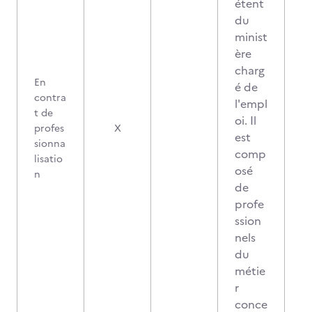
étent
du
minist
ère
charg
En
é de
contra
l'empl
t de
oi. Il
profes
X
est
sionna
comp
lisatio
osé
n
de
profe
ssion
nels
du
métie
r
conce