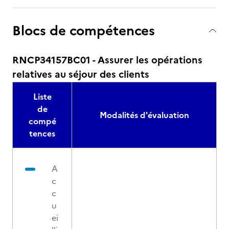
Blocs de compétences
RNCP34157BC01 - Assurer les opérations
relatives au séjour des clients
Liste
de
Modalités d'évaluation
compé
tences
A
c
c
u
ei