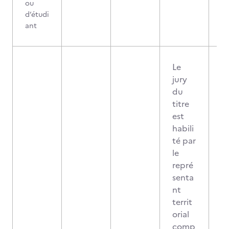
ou
d’étudi
ant
Le
jury
du
titre
est
habili
té par
le
repré
senta
nt
territ
orial
comp