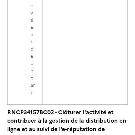
ri
v
é
e
e
t
d
e
d
é
p
ar
t
RNCP34157BC02 - Clôturer l'activité et
contribuer à la gestion de la distribution en
ligne et au suivi de l'e-réputation de