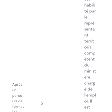
habili
té par
le
repré
senta
nt
territ
orial
comp
étent
du
minist
ère
charg
Après
é de
un
l'empl
parco
oi. Il
urs de
X
format
est