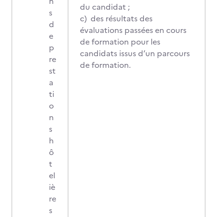
n
du candidat ;
s
c) des résultats des
d
évaluations passées en cours
e
de formation pour les
p
candidats issus d’un parcours
re
de formation.
st
a
ti
o
n
s
h
ô
t
el
iè
re
s