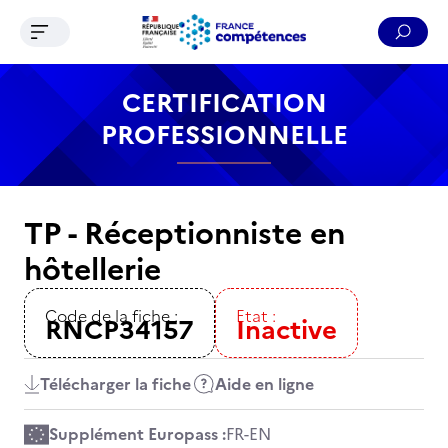
Ouvrir le menu de navigation
Reche
Contenu
Recherche
Menu
Pied de page
CERTIFICATION
PROFESSIONNELLE
TP - Réceptionniste en
hôtellerie
Code de la fiche :
Etat :
RNCP34157
Inactive
Télécharger la fiche
Aide en ligne
Supplément Europass :
FR
-
EN