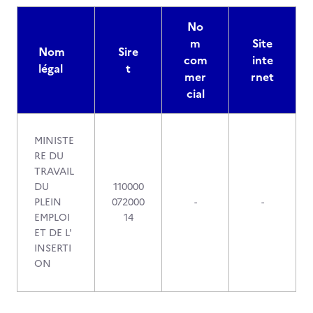
No
m
Site
Nom
Sire
com
inte
légal
t
mer
rnet
cial
MINISTE
RE DU
TRAVAIL
DU
110000
PLEIN
072000
-
-
EMPLOI
14
ET DE L'
INSERTI
ON