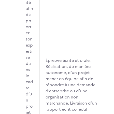
ité
afin
d’a
pp
ort
er
son
exp
erti
se
Épreuve écrite et orale.
da
Réalisation, de manière
ns
autonome, d’un projet
le
mener en équipe afin de
cad
répondre à une demande
re
d’entreprise ou d’une
d’u
organisation non
n
marchande. Livraison d’un
pro
rapport écrit collectif
jet