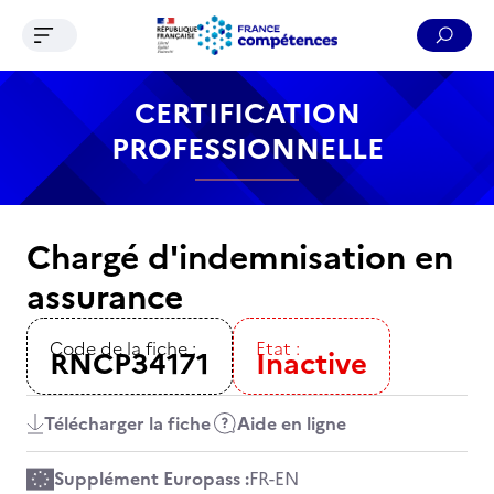
Ouvrir le menu de navigation
Reche
Contenu
Recherche
Menu
Pied de page
CERTIFICATION
PROFESSIONNELLE
Chargé d'indemnisation en
assurance
Code de la fiche :
Etat :
RNCP34171
Inactive
Télécharger la fiche
Aide en ligne
Supplément Europass :
FR
-
EN