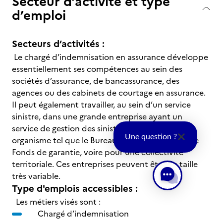
Secteur d’activité et type
d’emploi
Secteurs d’activités :
Le chargé d’indemnisation en assurance développe
essentiellement ses compétences au sein des
sociétés d’assurance, de bancassurance, des
agences ou des cabinets de courtage en assurance.
Il peut également travailler, au sein d’un service
sinistre, dans une grande entreprise ayant un
service de gestion des sinistres ou dans un
Une question ?
organisme tel que le Bureau central Français ou le
Fonds de garantie, voire pour une collectivité
territoriale. Ces entreprises peuvent être de taille
très variable.
Type d'emplois accessibles :
Les métiers visés sont :
Chargé d’indemnisation