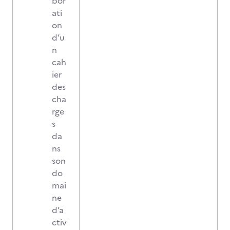
bor
ati
on
d’u
n
cah
ier
des
cha
rge
s
da
ns
son
do
mai
ne
d’a
ctiv