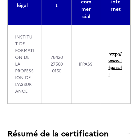
com
inte
légal
t
mer
rnet
cial
INSTITU
T DE
FORMATI
http://
ON DE
78420
www.i
LA
27560
IFPASS
fpass.f
PROFESS
0150
r
ION DE
L'ASSUR
ANCE
Résumé de la certification