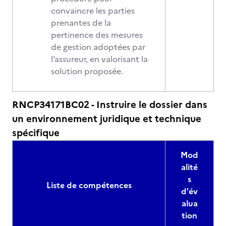
convaincre les parties
prenantes de la
pertinence des mesures
de gestion adoptées par
l’assureur, en valorisant la
solution proposée.
RNCP34171BC02 - Instruire le dossier dans
un environnement juridique et technique
spécifique
Mod
alité
s
Liste de compétences
d'év
alua
tion