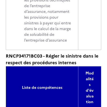
les provisions techniques
de l’entreprise
d’assurance, notamment
les provisions pour
sinistres à payer qui entre
dans le calcul de la marge
de solvabilité de
l’entreprise d’assurance
RNCP34171BC03 - Régler le sinistre dans le
respect des procédures internes
Mod
alité
s
Liste de compétences
d'év
alua
tion