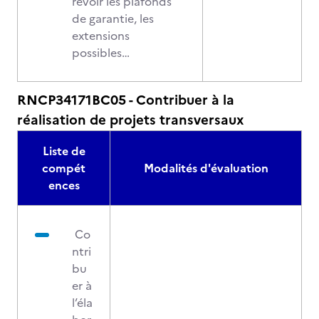
revoir les plafonds
de garantie, les
extensions
possibles…
RNCP34171BC05 - Contribuer à la
réalisation de projets transversaux
Liste de
compét
Modalités d'évaluation
ences
Co
ntri
bu
er à
l’éla