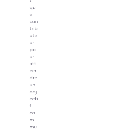
t
qu
e
con
trib
ute
ur
po
ur
att
ein
dre
un
obj
ecti
f
co
m
mu