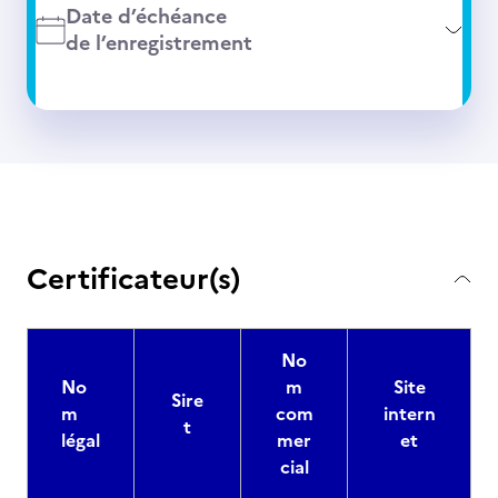
Date d’échéance
de l’enregistrement
Certificateur(s)
No
No
m
Site
Sire
m
com
intern
t
légal
mer
et
cial