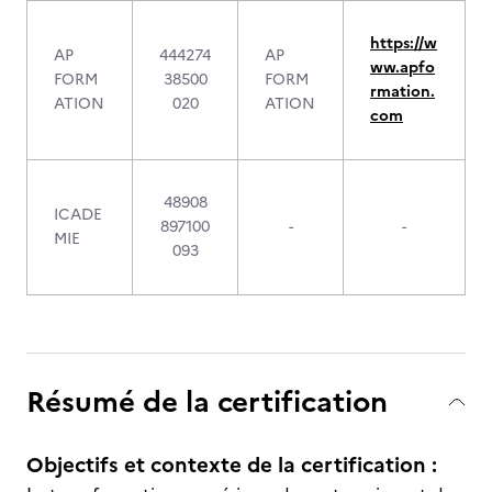
https://w
AP
444274
AP
ww.apfo
FORM
38500
FORM
rmation.
ATION
020
ATION
com
48908
ICADE
897100
-
-
MIE
093
Résumé de la certification
Objectifs et contexte de la certification :