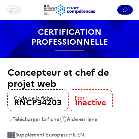
Ouvrir le menu de navigation
Reche
Contenu
Recherche
Menu
Pied de page
CERTIFICATION
PROFESSIONNELLE
Concepteur et chef de
projet web
Code de la fiche :
Etat :
RNCP34203
Inactive
Télécharger la fiche
Aide en ligne
Supplément Europass :
FR
-
EN