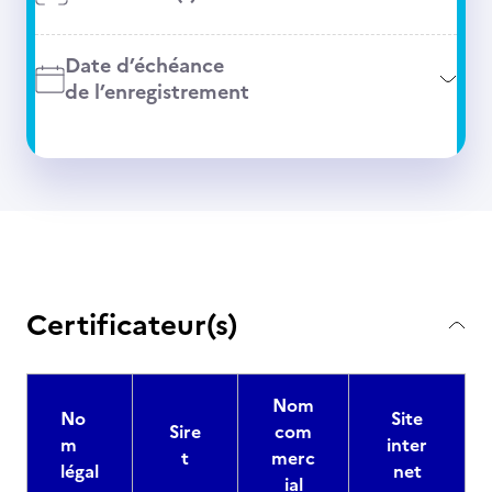
Date d’échéance
de l’enregistrement
Certificateur(s)
Nom
No
Site
Sire
com
m
inter
t
merc
légal
net
ial