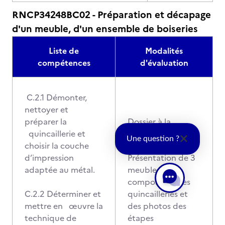
RNCP34248BC02 - Préparation et décapage
d'un meuble, d'un ensemble de boiseries
Liste de
Modalités
compétences
d'évaluation
C.2.1 Démonter,
nettoyer et
préparer la
Dossier à la
quincaillerie et
disposition du
Une question ?
choisir la couche
Jury.
d’impression
Présentation de 3
adaptée au métal.
meubles finis
comportant des
C.2.2 Déterminer et
quincailleries et
mettre en œuvre la
des photos des
technique de
étapes