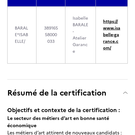
Isabelle
https://
BARALE
BARAL
389165
www.isa
-
E*ISAB
58000
belle-ga
Atelier
ELLE/
033
rance.c
Garanc
om/
e
Résumé de la certification
Objectifs et contexte de la certification :
Le secteur des métiers d’art en bonne santé
économique
Les métiers d’art attirent de nouveaux candidats :