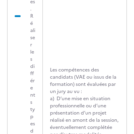
es
.
R
é
ali
se
r
le
s
di
Les compétences des
ff
candidats (VAE ou issus de la
ér
formation) sont évaluées par
e
un jury au vu :
nt
a) D’une mise en situation
s
professionnelle ou d’une
ty
présentation d’un projet
p
réalisé en amont de la session,
es
éventuellement complétée
d