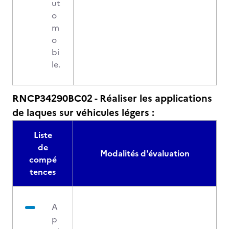
ut
o
m
o
bi
le.
RNCP34290BC02 - Réaliser les applications
de laques sur véhicules légers :
Liste
de
Modalités d'évaluation
compé
tences
A
p