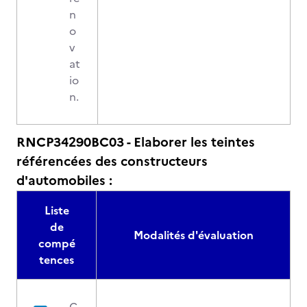
n
o
v
at
io
n.
RNCP34290BC03 - Elaborer les teintes
référencées des constructeurs
d'automobiles :
Liste
de
Modalités d'évaluation
compé
tences