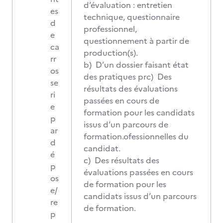
d’évaluation : entretien
es
technique, questionnaire
d
professionnel,
e
questionnement à partir de
ca
production(s).
rr
b) D’un dossier faisant état
os
des pratiques prc) Des
se
résultats des évaluations
ri
passées en cours de
e
formation pour les candidats
p
issus d’un parcours de
ar
formation.ofessionnelles du
d
candidat.
é
c) Des résultats des
p
évaluations passées en cours
os
de formation pour les
e/
candidats issus d’un parcours
re
de formation.
p