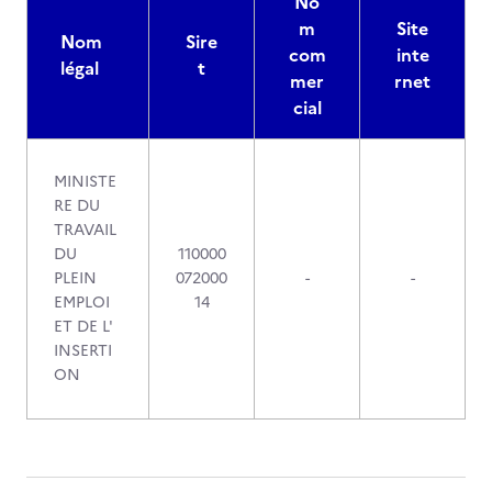
No
m
Site
Nom
Sire
com
inte
légal
t
mer
rnet
cial
MINISTE
RE DU
TRAVAIL
DU
110000
PLEIN
072000
-
-
EMPLOI
14
ET DE L'
INSERTI
ON