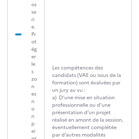
os
se
ri
e.
Pr
ot
ég
er
le
Les compétences des
s
candidats (VAE ou issus de la
zo
formation) sont évaluées par
n
un jury au vu :
es
a) D’une mise en situation
n
professionnelle ou d’une
o
présentation d’un projet
n
réalisé en amont de la session,
p
éventuellement complétée
ei
par d’autres modalités
nt