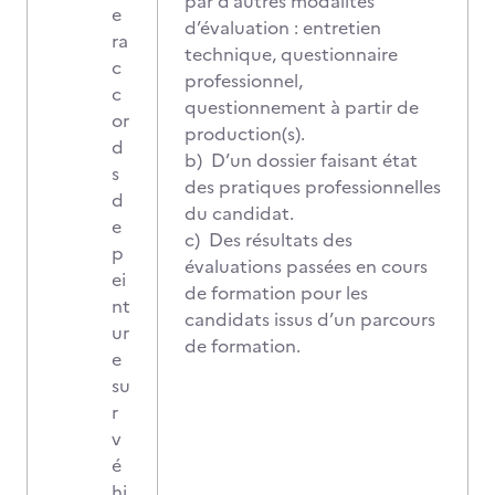
par d’autres modalités
e
d’évaluation : entretien
ra
technique, questionnaire
c
professionnel,
c
questionnement à partir de
or
production(s).
d
b) D’un dossier faisant état
s
des pratiques professionnelles
d
du candidat.
e
c) Des résultats des
p
évaluations passées en cours
ei
de formation pour les
nt
candidats issus d’un parcours
ur
de formation.
e
su
r
v
é
hi