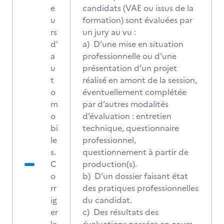
e
candidats (VAE ou issus de la
u
formation) sont évaluées par
rs
un jury au vu :
d'
a) D’une mise en situation
a
professionnelle ou d’une
u
présentation d’un projet
t
réalisé en amont de la session,
o
éventuellement complétée
m
par d’autres modalités
o
d’évaluation : entretien
bi
technique, questionnaire
le
professionnel,
s.
questionnement à partir de
C
production(s).
o
b) D’un dossier faisant état
rr
des pratiques professionnelles
ig
du candidat.
er
c) Des résultats des