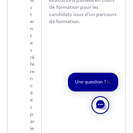
le
évaluations passées en cours
s
de formation pour les
t
candidats issus d’un parcours
ei
de formation.
n
t
e
s
ré
fé
re
n
Une question ?
c
é
e
s
p
ar
le