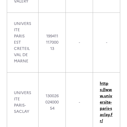
VALERY
UNIVERS
ITE
PARIS
199411
EST
117000
-
-
CRETEIL
13
VAL DE
MARNE
http
s://ww
UNIVERS
130026
w.univ
ITE
024000
-
ersite-
PARIS-
54
paris-s
SACLAY
aclay.f
r/