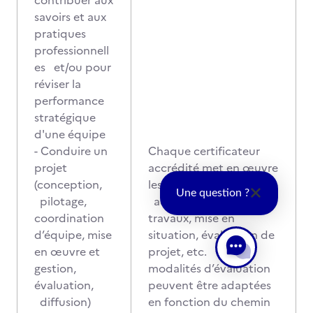
contribuer aux
savoirs et aux
pratiques
professionnell
es et/ou pour
réviser la
performance
stratégique
d'une équipe
- Conduire un
Chaque certificateur
projet
accrédité met en œuvre
(conception,
les modalités qu’il juge
Une question ?
pilotage,
adaptées : rendu de
coordination
travaux, mise en
d’équipe, mise
situation, évaluation de
en œuvre et
projet, etc. Ces
gestion,
modalités d’évaluation
évaluation,
peuvent être adaptées
diffusion)
en fonction du chemin