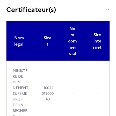
Certificateur(s)
No
m
Site
Nom
Sire
com
inte
légal
t
mer
rnet
cial
MINISTE
RE DE
L'ENSEIG
NEMENT
110044
SUPERIE
013000
-
-
UR ET
40
DE LA
RECHER