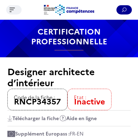
Ouvrir le menu de navigation
Reche
Contenu
Recherche
Menu
Pied de page
CERTIFICATION
PROFESSIONNELLE
Designer architecte
d’intérieur
Code de la fiche :
Etat :
RNCP34357
Inactive
Télécharger la fiche
Aide en ligne
Supplément Europass :
FR
-
EN