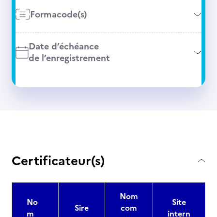
Formacode(s)
Date d’échéance
de l’enregistrement
Certificateur(s)
Nom
No
Site
Sire
com
m
intern