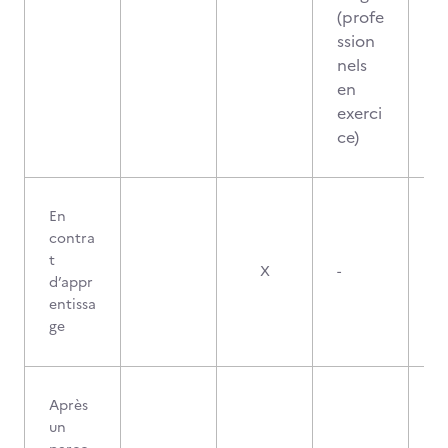
(profe
ssion
nels
en
exerci
ce)
En
contra
t
X
-
d’appr
entissa
ge
Après
un