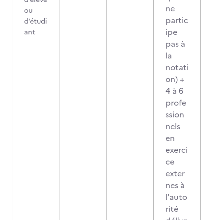
ne
ou
partic
d’étudi
ipe
ant
pas à
la
notati
on) +
4 à 6
profe
ssion
nels
en
exerci
ce
exter
nes à
l'auto
rité