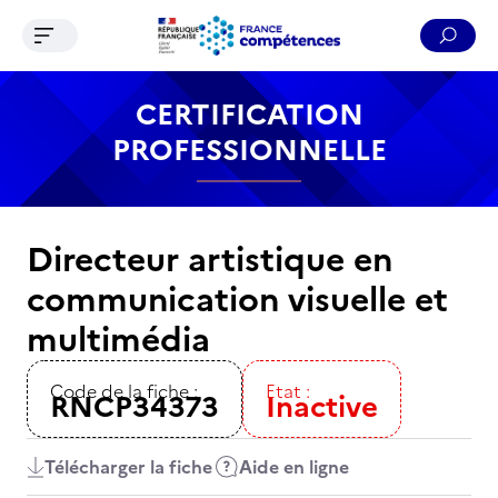
Ouvrir le menu de navigation
Reche
Contenu
Recherche
Menu
Pied de page
CERTIFICATION
PROFESSIONNELLE
Directeur artistique en
communication visuelle et
multimédia
Code de la fiche :
Etat :
RNCP34373
Inactive
Télécharger la fiche
Aide en ligne