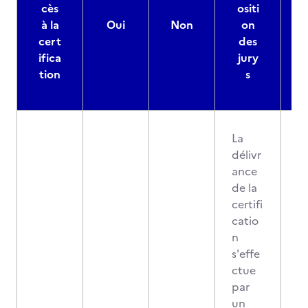
cès
ositi
à la
Oui
Non
on
cert
des
ifica
jury
d
tion
s
La
délivr
ance
de la
certifi
catio
n
s'effe
ctue
par
un