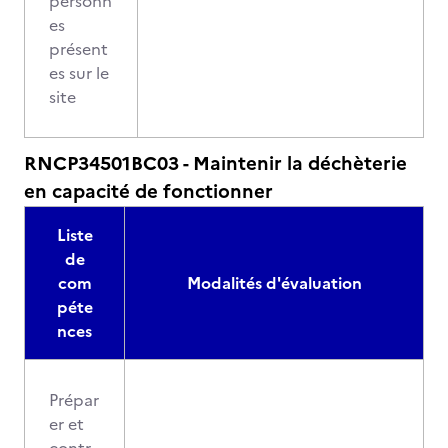
personn
es
présent
es sur le
site
RNCP34501BC03 - Maintenir la déchèterie
en capacité de fonctionner
Liste
de
com
Modalités d'évaluation
péte
nces
Prépar
er et