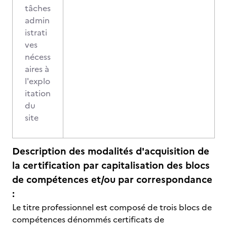
tâches
admin
istrati
ves
nécess
aires à
l'explo
itation
du
site
Description des modalités d'acquisition de
la certification par capitalisation des blocs
de compétences et/ou par correspondance
:
Le titre professionnel est composé de trois blocs de
compétences dénommés certificats de