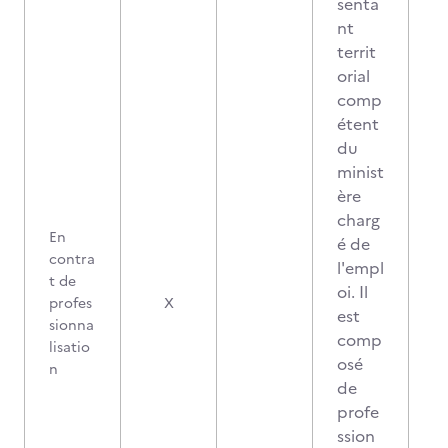
senta
nt
territ
orial
comp
étent
du
minist
ère
charg
En
é de
contra
l'empl
t de
oi. Il
profes
X
est
sionna
comp
lisatio
osé
n
de
profe
ssion