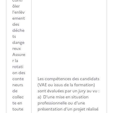
contr
ôler
l'enlèv
ement
des
déche
ts
dange
reux
Assure
r la
rotati
on des
conte
Les compétences des candidats
neurs
(VAE ou issus de la formation)
de
sont évaluées par un jury au vu :
collec
a) D’une mise en situation
te en
professionnelle ou d’une
toute
présentation d’un projet réalisé