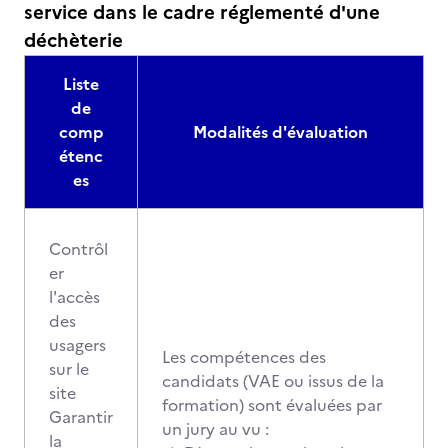
service dans le cadre réglementé d'une
déchèterie
Liste
de
comp
Modalités d'évaluation
étenc
es
Contrôl
er
l'accès
des
usagers
Les compétences des
sur le
candidats (VAE ou issus de la
site
formation) sont évaluées par
Garantir
un jury au vu :
la