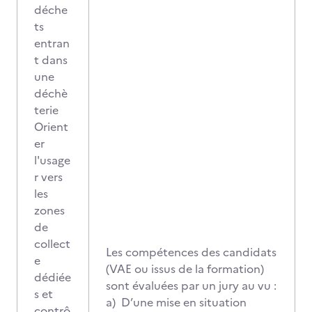
déche
ts
entran
t dans
une
déchè
terie
Orient
er
l'usage
r vers
les
zones
de
collect
Les compétences des candidats
e
(VAE ou issus de la formation)
dédiée
sont évaluées par un jury au vu :
s et
a) D’une mise en situation
contrô