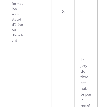
format
ion
X
-
sous
statut
d’élève
ou
d’étudi
ant
Le
jury
du
titre
est
habili
té par
le
repré