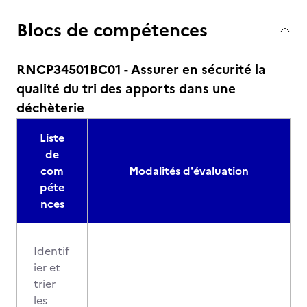
Blocs de compétences
RNCP34501BC01 - Assurer en sécurité la
qualité du tri des apports dans une
déchèterie
Liste
de
com
Modalités d'évaluation
péte
nces
Identif
ier et
trier
les