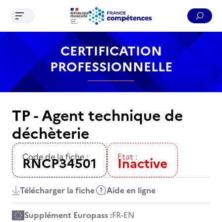
Ouvrir le menu de navigation
Reche
Contenu
Recherche
Menu
Pied de page
CERTIFICATION
PROFESSIONNELLE
TP - Agent technique de
déchèterie
Code de la fiche :
Etat :
RNCP34501
Inactive
Télécharger la fiche
Aide en ligne
Supplément Europass :
FR
-
EN