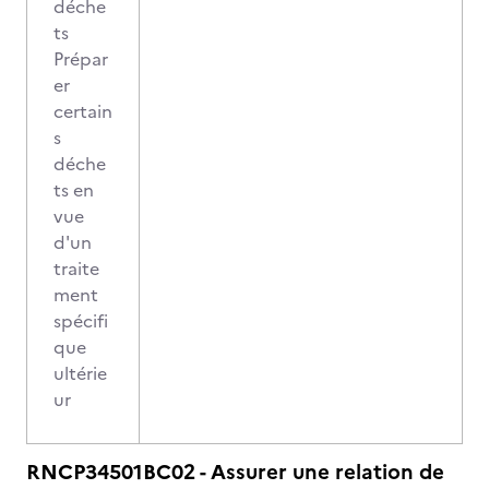
déche
ts
Prépar
er
certain
s
déche
ts en
vue
d'un
traite
ment
spécifi
que
ultérie
ur
RNCP34501BC02 - Assurer une relation de