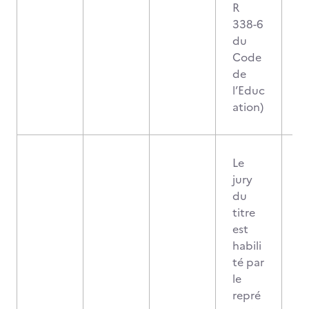
R
338-6
du
Code
de
l’Educ
ation)
Le
jury
du
titre
est
habili
té par
le
repré