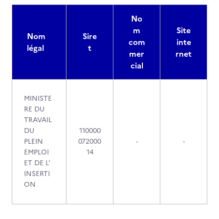
No
m
Site
Nom
Sire
com
inte
légal
t
mer
rnet
cial
MINISTE
RE DU
TRAVAIL
DU
110000
PLEIN
072000
-
-
EMPLOI
14
ET DE L'
INSERTI
ON