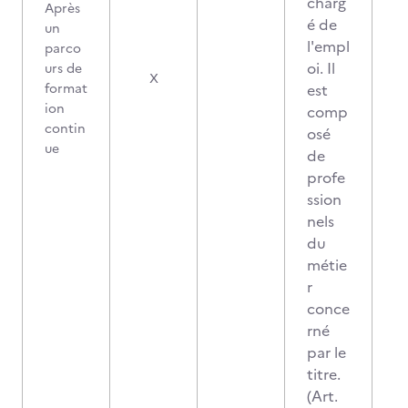
charg
Après
é de
un
l'empl
parco
oi. Il
urs de
X
format
est
ion
comp
contin
osé
ue
de
profe
ssion
nels
du
métie
r
conce
rné
par le
titre.
(Art.