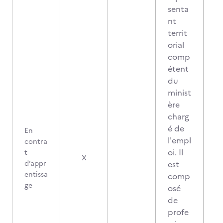
senta
nt
territ
orial
comp
étent
du
minist
ère
charg
é de
En
l'empl
contra
oi. Il
t
X
d’appr
est
entissa
comp
ge
osé
de
profe