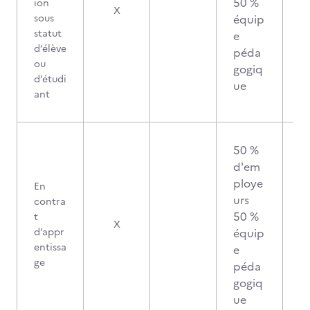
50 %
ion
X
sous
équip
statut
e
d’élève
péda
ou
gogiq
d’étudi
ue
ant
50 %
d'em
ploye
En
urs
contra
50 %
t
X
d’appr
équip
entissa
e
ge
péda
gogiq
ue