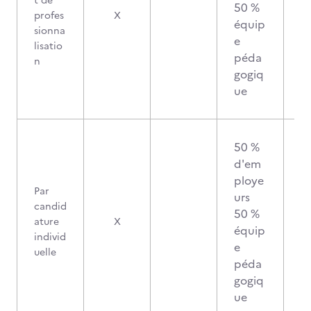
t de
50 %
profes
X
équip
sionna
e
lisatio
péda
n
gogiq
ue
50 %
d'em
ploye
Par
urs
candid
50 %
ature
X
équip
individ
e
uelle
péda
gogiq
ue