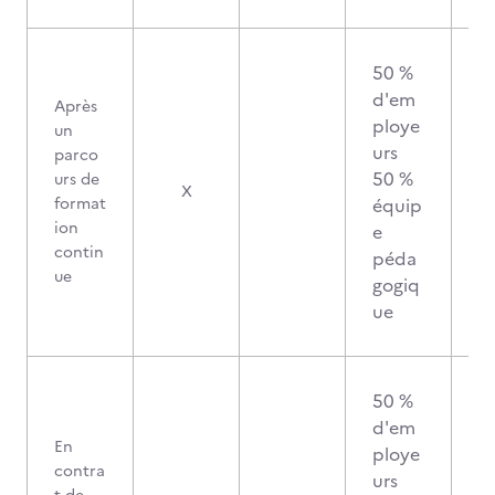
50 %
d'em
Après
ploye
un
urs
parco
50 %
urs de
X
format
équip
ion
e
contin
péda
ue
gogiq
ue
50 %
d'em
En
ploye
contra
urs