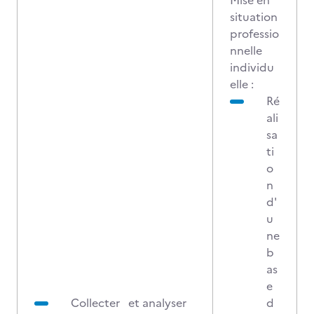
Mise en
situation
professio
nnelle
individu
elle :
Ré
ali
sa
ti
o
n
d'
u
ne
b
as
e
Collecter et analyser
d