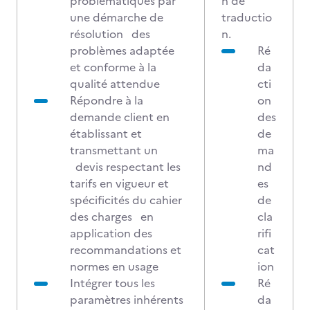
problématiques par
n de
une démarche de
traductio
résolution des
n.
problèmes adaptée
Ré
et conforme à la
da
qualité attendue
cti
Répondre à la
on
demande client en
des
établissant et
de
transmettant un
ma
devis respectant les
nd
tarifs en vigueur et
es
spécificités du cahier
de
des charges en
cla
application des
rifi
recommandations et
cat
normes en usage
ion
Intégrer tous les
Ré
paramètres inhérents
da