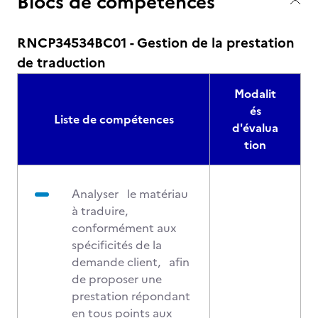
Blocs de compétences
RNCP34534BC01 - Gestion de la prestation
de traduction
Modalit
és
Liste de compétences
d'évalua
tion
Analyser le matériau
à traduire,
conformément aux
spécificités de la
demande client, afin
de proposer une
prestation répondant
en tous points aux