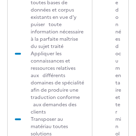
toutes bases de
e
données et corpus
d
existants en vue d'y
o
puiser toute
n
information nécessaire
né
à la parfaite maîtrise
es
du sujet traité
d
Appliquer les
oc
connaissances et
u
ressources relatives
m
aux différents
en
domaines de spécialité
ta
afin de produire une
ire
traduction conforme
et
aux demandes des
te
clients
r
Transposer au
mi
matériau toutes
n
solutions
ol