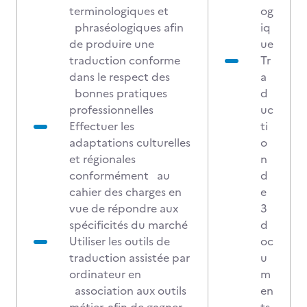
terminologiques et
og
phraséologiques afin
iq
de produire une
ue
traduction conforme
Tr
dans le respect des
a
bonnes pratiques
d
professionnelles
uc
Effectuer les
ti
adaptations culturelles
o
et régionales
n
conformément au
d
cahier des charges en
e
vue de répondre aux
3
spécificités du marché
d
Utiliser les outils de
oc
traduction assistée par
u
ordinateur en
m
association aux outils
en