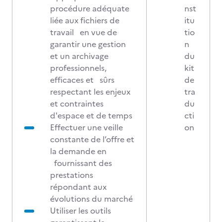
procédure adéquate
nst
liée aux fichiers de
itu
travail en vue de
tio
garantir une gestion
n
et un archivage
du
professionnels,
kit
efficaces et sûrs
de
respectant les enjeux
tra
et contraintes
du
d'espace et de temps
cti
Effectuer une veille
on
constante de l’offre et
la demande en
fournissant des
prestations
répondant aux
évolutions du marché
Utiliser les outils