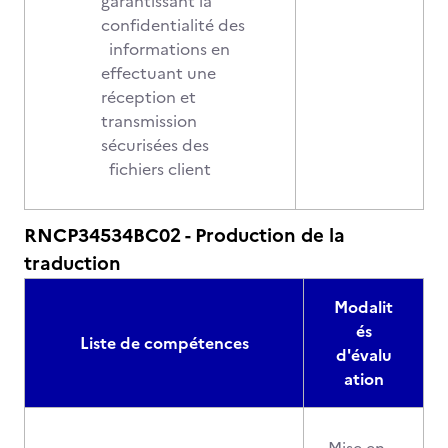
garantissant la
confidentialité des
informations en
effectuant une
réception et
transmission
sécurisées des
fichiers client
RNCP34534BC02 - Production de la
traduction
Modalit
és
Liste de compétences
d'évalu
ation