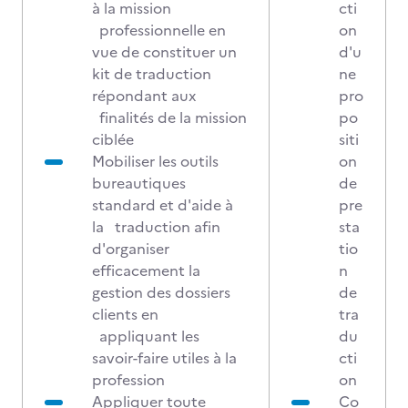
à la mission
cti
professionnelle en
on
vue de constituer un
d'u
kit de traduction
ne
répondant aux
pro
finalités de la mission
po
ciblée
siti
Mobiliser les outils
on
bureautiques
de
standard et d'aide à
pre
la traduction afin
sta
d'organiser
tio
efficacement la
n
gestion des dossiers
de
clients en
tra
appliquant les
du
savoir-faire utiles à la
cti
profession
on
Appliquer toute
Co