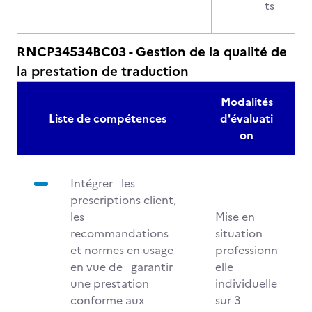
ts
RNCP34534BC03 - Gestion de la qualité de
la prestation de traduction
Modalités
Liste de compétences
d'évaluati
on
Intégrer les
prescriptions client,
les
Mise en
recommandations
situation
et normes en usage
professionn
en vue de garantir
elle
une prestation
individuelle
conforme aux
sur 3