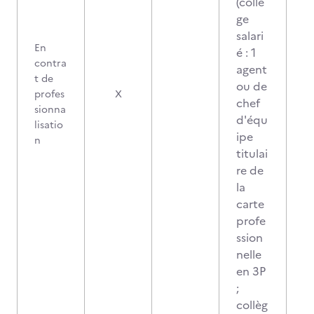
(collè
ge
salari
En
é : 1
contra
agent
t de
ou de
profes
X
chef
sionna
d'équ
lisatio
ipe
n
titulai
re de
la
carte
profe
ssion
nelle
en 3P
;
collèg