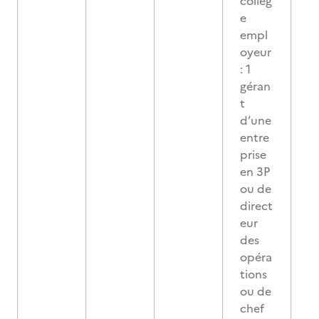
collèg
e
empl
oyeur
: 1
géran
t
d’une
entre
prise
en 3P
ou de
direct
eur
des
opéra
tions
ou de
chef