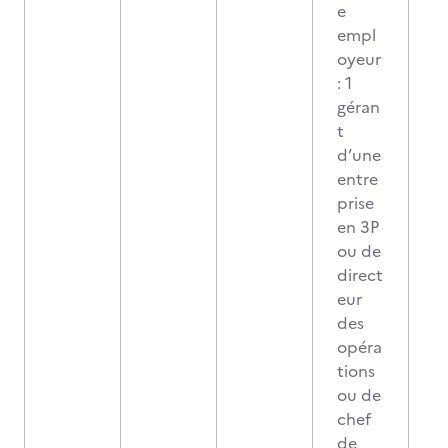
e
empl
oyeur
: 1
géran
t
d’une
entre
prise
en 3P
ou de
direct
eur
des
opéra
tions
ou de
chef
de