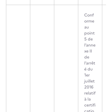
Conf
orme
au
point
5 de
l’anne
xe II
de
l’arrêt
é du
1er
juillet
2016
relatif
à la
certifi
catio