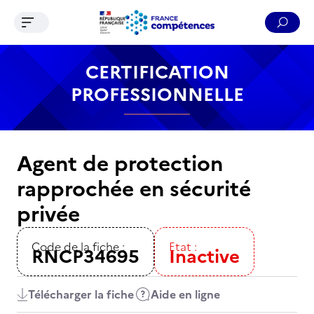
Ouvrir le menu de navigation
Reche
Contenu
Recherche
Menu
Pied de page
CERTIFICATION
PROFESSIONNELLE
Agent de protection
rapprochée en sécurité
privée
Code de la fiche :
Etat :
RNCP34695
Inactive
Télécharger la fiche
Aide en ligne