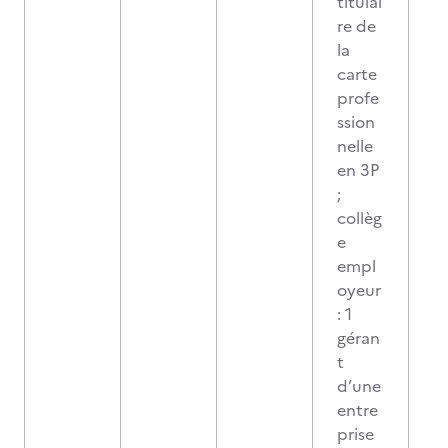
titulai
re de
la
carte
profe
ssion
nelle
en 3P
;
collèg
e
empl
oyeur
: 1
géran
t
d’une
entre
prise