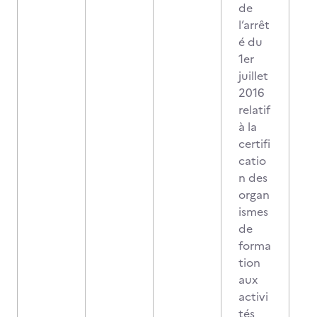
de
l’arrêt
é du
1er
juillet
2016
relatif
à la
certifi
catio
n des
organ
ismes
de
forma
tion
aux
activi
tés