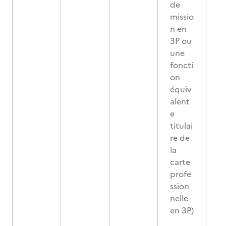
de
missio
n en
3P ou
une
foncti
on
équiv
alent
e
titulai
re de
la
carte
profe
ssion
nelle
en 3P)