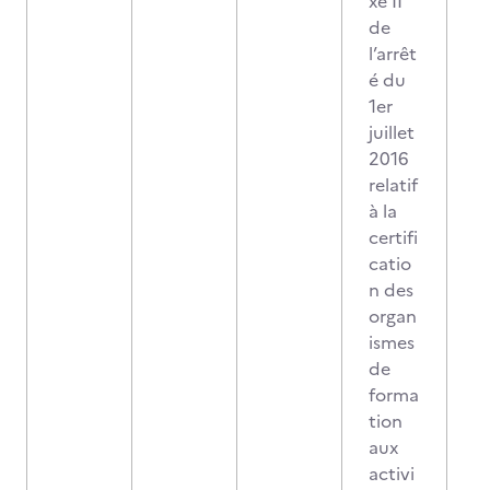
xe II
de
l’arrêt
é du
1er
juillet
2016
relatif
à la
certifi
catio
n des
organ
ismes
de
forma
tion
aux
activi