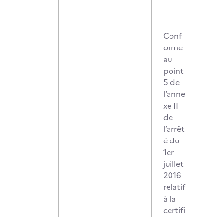
Conf
orme
au
point
5 de
l’anne
xe II
de
l’arrêt
é du
1er
juillet
2016
relatif
à la
certifi