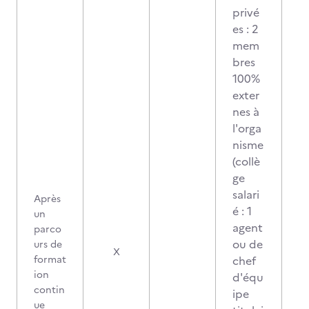
privé
es : 2
mem
bres
100%
exter
nes à
l'orga
nisme
(collè
ge
salari
Après
é : 1
un
agent
parco
ou de
urs de
X
format
chef
ion
d'équ
contin
ipe
ue