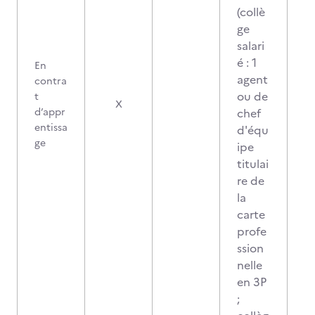
(collè
ge
salari
é : 1
En
agent
contra
ou de
t
X
d’appr
chef
entissa
d'équ
ge
ipe
titulai
re de
la
carte
profe
ssion
nelle
en 3P
;