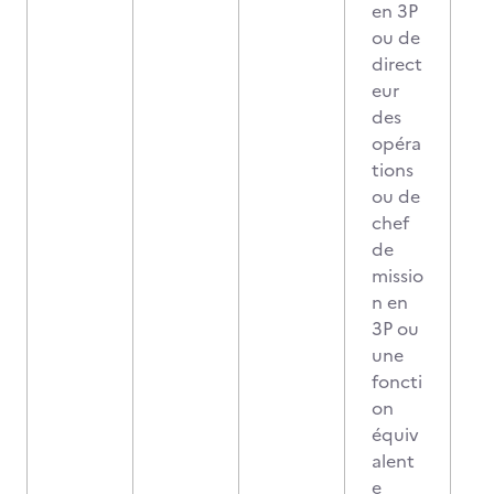
en 3P
ou de
direct
eur
des
opéra
tions
ou de
chef
de
missio
n en
3P ou
une
foncti
on
équiv
alent
e