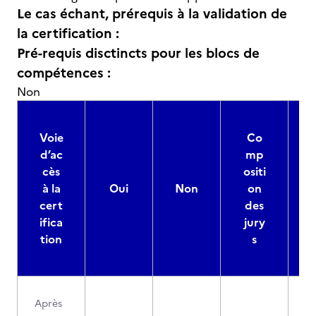
Le cas échant, prérequis à la validation de
la certification :
Pré-requis disctincts pour les blocs de
compétences :
Non
Voie
Co
d’ac
mp
cès
ositi
à la
Oui
Non
on
cert
des
ifica
jury
d
tion
s
Après