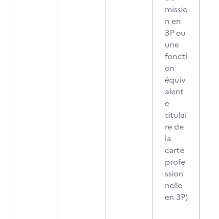
missio
n en
3P ou
une
foncti
on
équiv
alent
e
titulai
re de
la
carte
profe
ssion
nelle
en 3P)