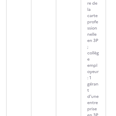
re de
la
carte
profe
ssion
nelle
en 3P
;
collèg
e
empl
oyeur
: 1
géran
t
d’une
entre
prise
en 3P