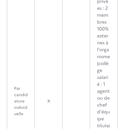
privé
es : 2
mem
bres
100%
exter
nes à
l'orga
nisme
(collè
ge
salari
é : 1
Par
agent
candid
ou de
ature
X
chef
individ
d'équ
uelle
ipe
titulai