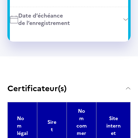
Date d’échéance
de l’enregistrement
Certificateur(s)
No
No
m
Site
Sire
m
com
intern
t
légal
mer
et