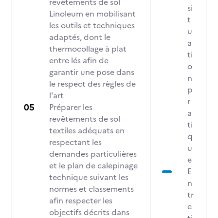
revêtements de sol
si
Linoleum en mobilisant
t
les outils et techniques
u
adaptés, dont le
a
thermocollage à plat
ti
entre lés afin de
o
garantir une pose dans
n
le respect des règles de
p
l'art
r
Préparer les
a
revêtements de sol
ti
textiles adéquats en
q
respectant les
u
demandes particulières
e
et le plan de calepinage
E
technique suivant les
n
normes et classements
tr
afin respecter les
e
objectifs décrits dans