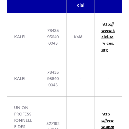
cial
http://
78435
www.k
KALEI
95640
Kaléi
alei-se
0043
rvices.
org
78435
KALEI
95640
-
-
0043
UNION
PROFESS
http
IONNELL
s://ww
327192
E DES
w.upm