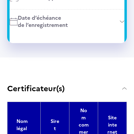
Date d’échéance
de l’enregistrement
Certificateur(s)
No
m
Site
Nom
Sire
com
inte
légal
t
mer
rnet