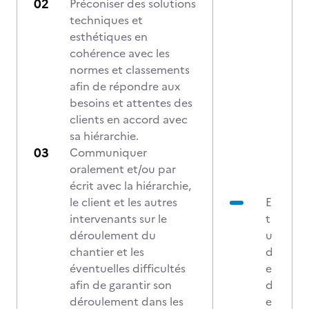
Préconiser des solutions
techniques et
esthétiques en
cohérence avec les
normes et classements
afin de répondre aux
besoins et attentes des
clients en accord avec
sa hiérarchie.
Communiquer
oralement et/ou par
écrit avec la hiérarchie,
le client et les autres
E
intervenants sur le
t
déroulement du
u
chantier et les
d
éventuelles difficultés
e
afin de garantir son
d
déroulement dans les
e