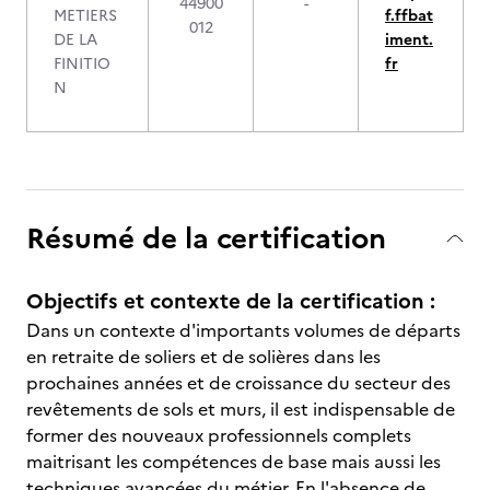
44900
-
METIERS
f.ffbat
012
DE LA
iment.
FINITIO
fr
N
Résumé de la certification
Objectifs et contexte de la certification :
Dans un contexte d'importants volumes de départs
en retraite de soliers et de solières dans les
prochaines années et de croissance du secteur des
revêtements de sols et murs, il est indispensable de
former des nouveaux professionnels complets
maitrisant les compétences de base mais aussi les
techniques avancées du métier. En l'absence de