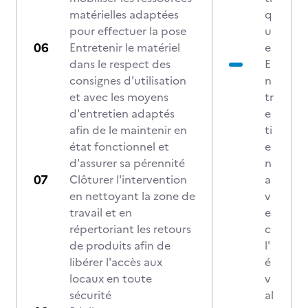
matérielles adaptées
q
pour effectuer la pose
u
Entretenir le matériel
e
dans le respect des
E
consignes d'utilisation
n
et avec les moyens
tr
d'entretien adaptés
e
afin de le maintenir en
ti
état fonctionnel et
e
d'assurer sa pérennité
n
Clôturer l'intervention
a
en nettoyant la zone de
v
travail et en
e
répertoriant les retours
c
de produits afin de
l'
libérer l'accès aux
é
locaux en toute
v
sécurité
al