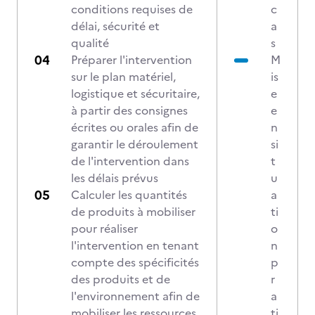
conditions requises de
c
délai, sécurité et
a
qualité
s
Préparer l'intervention
M
sur le plan matériel,
is
logistique et sécuritaire,
e
à partir des consignes
e
écrites ou orales afin de
n
garantir le déroulement
si
de l'intervention dans
t
les délais prévus
u
Calculer les quantités
a
de produits à mobiliser
ti
pour réaliser
o
l'intervention en tenant
n
compte des spécificités
p
des produits et de
r
l'environnement afin de
a
mobiliser les ressources
ti