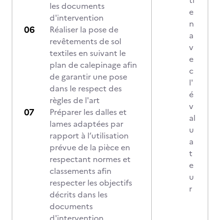
ti
les documents
e
d'intervention
n
Réaliser la pose de
a
revêtements de sol
v
textiles en suivant le
e
plan de calepinage afin
c
de garantir une pose
l'
dans le respect des
é
règles de l'art
v
Préparer les dalles et
al
lames adaptées par
u
rapport à l’utilisation
a
prévue de la pièce en
t
respectant normes et
e
classements afin
u
respecter les objectifs
r
décrits dans les
documents
d'intervention