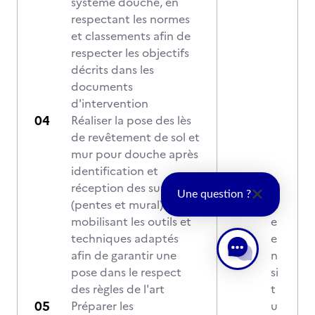
système douche, en
respectant les normes
et classements afin de
respecter les objectifs
décrits dans les
documents
d'intervention
Réaliser la pose des lès
de revêtement de sol et
mur pour douche après
identification et
réception des supports
M
Une question ?
(pentes et mural) et en
is
mobilisant les outils et
e
techniques adaptés
e
afin de garantir une
n
pose dans le respect
si
des règles de l'art
t
Préparer les
u