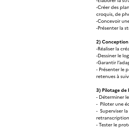
-Élaborer la s
-Créer des pl
croquis, de ph
-Concevoir un
-Présenter la s
2) Conception
-Réaliser la cr
-Dessiner le lo
-Garantir l’ad
- Présenter le 
retenues à sui
3) Pilotage de
- Déterminer le
- Piloter une é
- Superviser la
retranscription
- Tester le pro