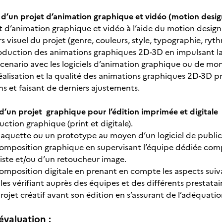
 d’un projet d’animation graphique et vidéo (motion desi
pt d’animation graphique et vidéo à l’aide du motion design
ers visuel du projet (genre, couleurs, style, typographie, ryt
roduction des animations graphiques 2D-3D en impulsant la 
scenario avec les logiciels d’animation graphique ou de m
 réalisation et la qualité des animations graphiques 2D-3D 
ons et faisant de derniers ajustements.
 d’un projet graphique pour l’édition imprimée et digitale
duction graphique (print et digitale).
maquette ou un prototype au moyen d’un logiciel de publi
 composition graphique en supervisant l’équipe dédiée c
iste et/ou d’un retoucheur image.
 composition digitale en prenant en compte les aspects suiv
 les vérifiant auprès des équipes et des différents prestatai
projet créatif avant son édition en s’assurant de l’adéquation
évaluation :