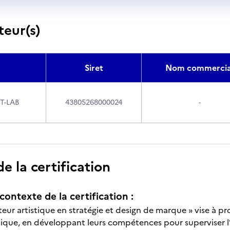
teur(s)
Siret
Nom commercia
T-LAB
43805268000024
-
 la certification
contexte de la certification :
cteur artistique en stratégie et design de marque » vise à p
stique, en développant leurs compétences pour superviser 