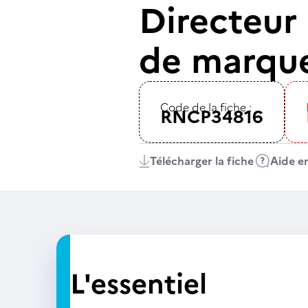
Directeur 
de marqu
Code de la fiche :
RNCP34816
Télécharger la fiche
Aide en
L'essentiel