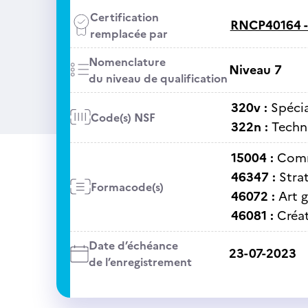
Certification
RNCP40164 
remplacée par
Nomenclature
Niveau 7
du niveau de qualification
320v :
Spécia
Code(s) NSF
322n :
Techni
15004 :
Comm
46347 :
Stra
Formacode(s)
46072 :
Art 
46081 :
Créa
Date d’échéance
23-07-2023
de l’enregistrement