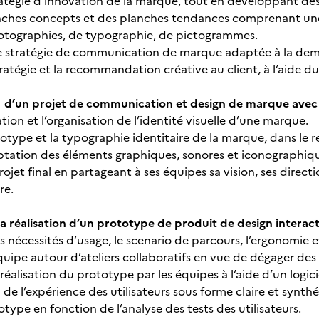
tratégie d’innovation de la marque, tout en développant des
anches concepts et des planches tendances comprenant un
otographies, de typographie, de pictogrammes.
e stratégie de communication de marque adaptée à la dem
tratégie et la recommandation créative au client, à l’aide 
 d’un projet de communication et design de marque avec 
éation et l’organisation de l’identité visuelle d’une marque.
gotype et la typographie identitaire de la marque, dans le re
aptation des éléments graphiques, sonores et iconographiq
projet final en partageant à ses équipes sa vision, ses directi
vre.
 la réalisation d’un prototype de produit de design interac
s nécessités d’usage, le scenario de parcours, l’ergonomie et 
quipe autour d’ateliers collaboratifs en vue de dégager des
 réalisation du prototype par les équipes à l’aide d’un logic
 de l’expérience des utilisateurs sous forme claire et synt
totype en fonction de l’analyse des tests des utilisateurs.