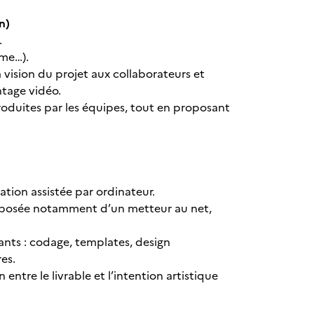
gn)
.
hme…).
vision du projet aux collaborateurs et
ontage vidéo.
produites par les équipes, tout en proposant
cation assistée par ordinateur.
omposée notamment d’un metteur au net,
ants : codage, templates, design
res.
 entre le livrable et l’intention artistique