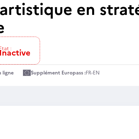
artistique en strat
e
Etat :
Inactive
 ligne
Supplément Europass :
FR
-
EN