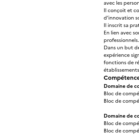
avec les person
Il conçoit et c
d’innovation s
Il inscrit sa p
En lien avec so
professionnel
Dans un but de 
expérience sign
fonctions de ré
établissement
Compétences
Domaine de com
Bloc de compét
Bloc de compét
Domaine de co
Bloc de compét
Bloc de compé