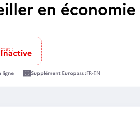
eiller en économie 
Etat :
Inactive
 ligne
Supplément Europass :
FR
-
EN