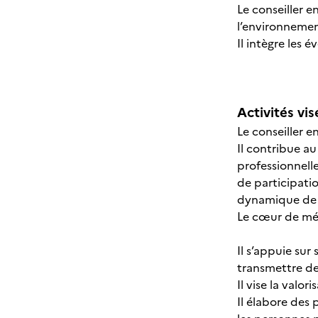
Le conseiller e
l’environnement
Il intègre les 
Activités vis
Le conseiller 
Il contribue au 
professionnell
de participati
dynamique de
Le cœur de méti
Il s’appuie su
transmettre des
Il vise la valo
Il élabore des