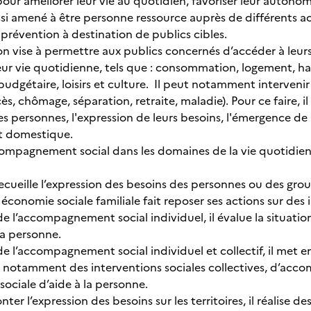
our améliorer leur vie au quotidien, favoriser leur autonomi
ssi amené à être personne ressource auprès de différents ac
 prévention à destination de publics cibles.
n vise à permettre aux publics concernés d’accéder à leurs 
ur vie quotidienne, tels que : consommation, logement, hab
budgétaire, loisirs et culture. Il peut notamment interveni
ès, chômage, séparation, retraite, maladie). Pour ce faire, il 
personnes, l'expression de leurs besoins, l'émergence de le
t domestique.
compagnement social dans les domaines de la vie quotidi
u recueille l’expression des besoins des personnes ou des g
n économie sociale familiale fait reposer ses actions sur des
e l’accompagnement social individuel, il évalue la situation
la personne.
de l’accompagnement social individuel et collectif, il met
, notamment des interventions sociales collectives, d’ac
 sociale d’aide à la personne.
nter l’expression des besoins sur les territoires, il réalise d