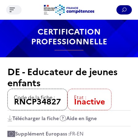
Ouvrir le menu de navigation
Reche
Contenu
Recherche
Menu
Pied de page
CERTIFICATION
PROFESSIONNELLE
DE - Educateur de jeunes
enfants
Code de la fiche :
Etat :
RNCP34827
Inactive
Télécharger la fiche
Aide en ligne
Supplément Europass :
FR
-
EN