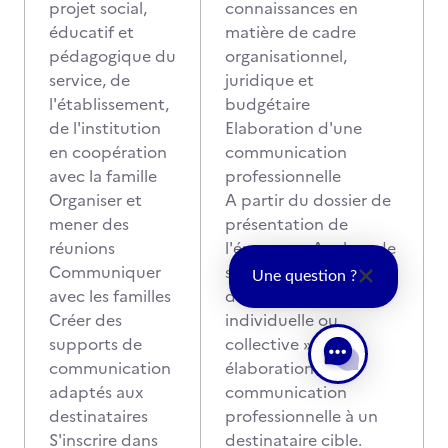
projet social,
connaissances en
éducatif et
matière de cadre
pédagogique du
organisationnel,
service, de
juridique et
l'établissement,
budgétaire
de l'institution
Elaboration d'une
en coopération
communication
avec la famille
professionnelle
Organiser et
A partir du dossier de
mener des
présentation de
réunions
l'épreuve « Analyse de
Communiquer
situation d'accueil et
Une question ?
avec les familles
d'accompagnement
Créer des
individuelle ou
supports de
collective »,
communication
élaboration d'une
adaptés aux
communication
destinataires
professionnelle à un
S'inscrire dans
destinataire cible.