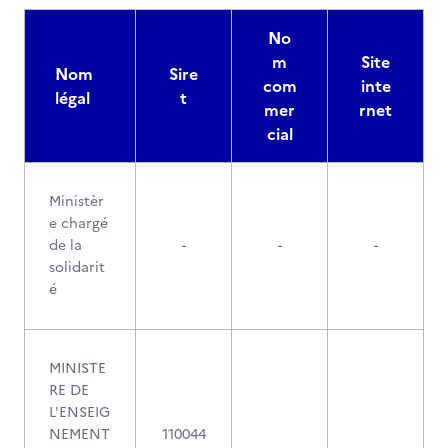
No
m
Site
Nom
Sire
com
inte
légal
t
mer
rnet
cial
Ministèr
e chargé
de la
-
-
-
solidarit
é
MINISTE
RE DE
L'ENSEIG
NEMENT
110044