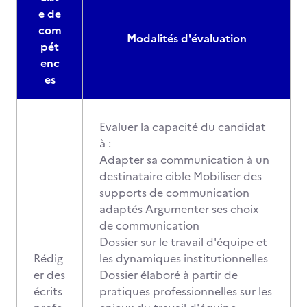
e de
com
Modalités d'évaluation
pét
enc
es
Evaluer la capacité du candidat
à :
Adapter sa communication à un
destinataire cible Mobiliser des
supports de communication
adaptés Argumenter ses choix
de communication
Dossier sur le travail d'équipe et
Rédig
les dynamiques institutionnelles
er des
Dossier élaboré à partir de
écrits
pratiques professionnelles sur les