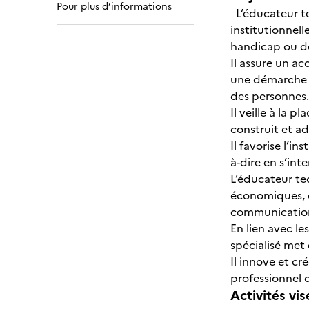
Pour plus d’informations
L’éducateur tec
institutionnell
handicap ou de
Il assure un a
une démarche é
des personnes
Il veille à la 
construit et a
Il favorise l’i
à-dire en s’in
L’éducateur tec
économiques, d
communication 
En lien avec le
spécialisé met
Il innove et c
professionnel
Activités vis