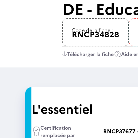
DE - Educ
Code de la fiche :
RNCP34828
Télécharger la fiche
Aide en
L'essentiel
Certification
RNCP37677 
remplacée par