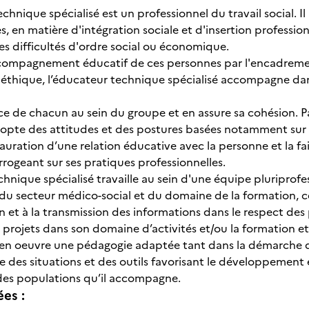
hnique spécialisé est un professionnel du travail social. Il
es, en matière d'intégration sociale et d'insertion profess
s difficultés d'ordre social ou économique.
ccompagnement éducatif de ces personnes par l'encadremen
thique, l’éducateur technique spécialisé accompagne dans le
.
place de chacun au sein du groupe et en assure sa cohésion. Pa
dopte des attitudes et des postures basées notamment sur l’
nstauration d’une relation éducative avec la personne et la fa
terrogeant sur ses pratiques professionnelles.
hnique spécialisé travaille au sein d'une équipe pluriprofes
u secteur médico-social et du domaine de la formation, ce 
et à la transmission des informations dans le respect d
s projets dans son domaine d’activités et/ou la formation e
 en oeuvre une pédagogie adaptée tant dans la démarche q
rée des situations et des outils favorisant le développemen
 des populations qu’il accompagne.
ées :