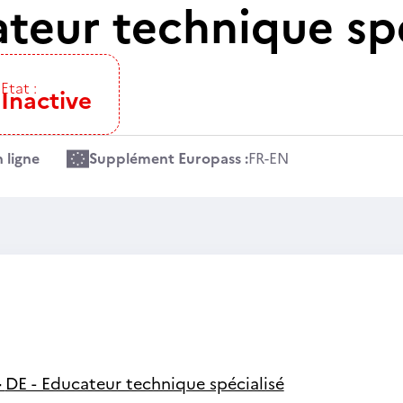
ateur technique spé
Etat :
Inactive
 ligne
Supplément Europass :
FR
-
EN
-
DE - Educateur technique spécialisé