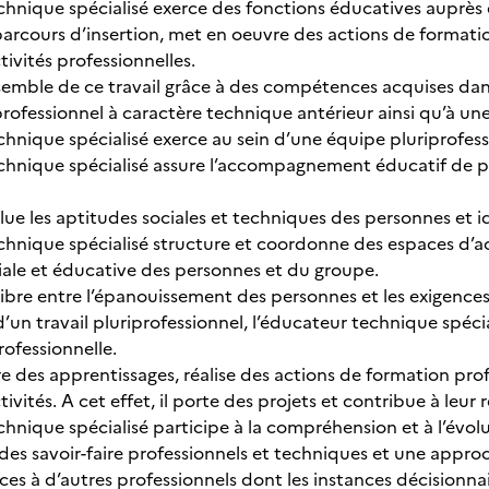
chnique spécialisé exerce des fonctions éducatives auprès d
 parcours d’insertion, met en oeuvre des actions de formati
tivités professionnelles.
ensemble de ce travail grâce à des compétences acquises da
professionnel à caractère technique antérieur ainsi qu’à 
chnique spécialisé exerce au sein d’une équipe pluriprofes
chnique spécialisé assure l’accompagnement éducatif de 
alue les aptitudes sociales et techniques des personnes et i
chnique spécialisé structure et coordonne des espaces d’act
iale et éducative des personnes et du groupe.
quilibre entre l’épanouissement des personnes et les exigences 
’un travail pluriprofessionnel, l’éducateur technique spéci
rofessionnelle.
re des apprentissages, réalise des actions de formation pro
ivités. A cet effet, il porte des projets et contribue à leur 
chnique spécialisé participe à la compréhension et à l’évo
es savoir-faire professionnels et techniques et une appro
ces à d’autres professionnels dont les instances décisionnai