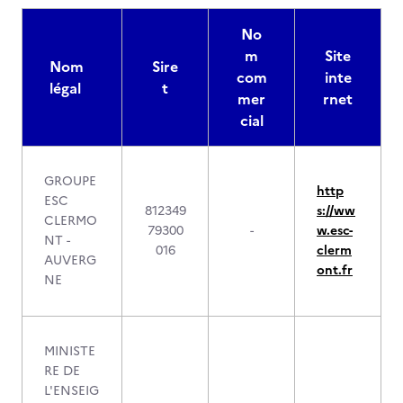
No
m
Site
Nom
Sire
com
inte
légal
t
mer
rnet
cial
GROUPE
http
ESC
812349
s://ww
CLERMO
79300
-
w.esc-
NT -
016
clerm
AUVERG
ont.fr
NE
MINISTE
RE DE
L'ENSEIG