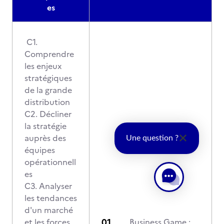
es
C1.
Comprendre
les enjeux
stratégiques
de la grande
distribution
C2. Décliner
la stratégie
auprès des
Une question ?
équipes
opérationnell
es
C3. Analyser
les tendances
d'un marché
et les forces
Business Game :