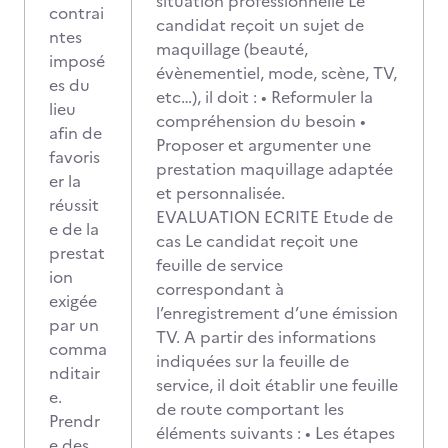
situation professionnelle Le
contrai
candidat reçoit un sujet de
ntes
maquillage (beauté,
imposé
évènementiel, mode, scène, TV,
es du
etc…), il doit : • Reformuler la
lieu
compréhension du besoin •
afin de
Proposer et argumenter une
favoris
prestation maquillage adaptée
er la
et personnalisée.
réussit
EVALUATION ECRITE Etude de
e de la
cas Le candidat reçoit une
prestat
feuille de service
ion
correspondant à
exigée
l’enregistrement d’une émission
par un
TV. A partir des informations
comma
indiquées sur la feuille de
nditair
service, il doit établir une feuille
e.
de route comportant les
Prendr
éléments suivants : • Les étapes
e des