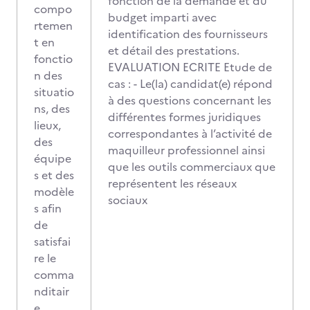
fonction de la demande et du
compo
budget imparti avec
rtemen
identification des fournisseurs
t en
et détail des prestations.
fonctio
EVALUATION ECRITE Etude de
n des
cas : - Le(la) candidat(e) répond
situatio
à des questions concernant les
ns, des
différentes formes juridiques
lieux,
correspondantes à l’activité de
des
maquilleur professionnel ainsi
équipe
que les outils commerciaux que
s et des
représentent les réseaux
modèle
sociaux
s afin
de
satisfai
re le
comma
nditair
e.