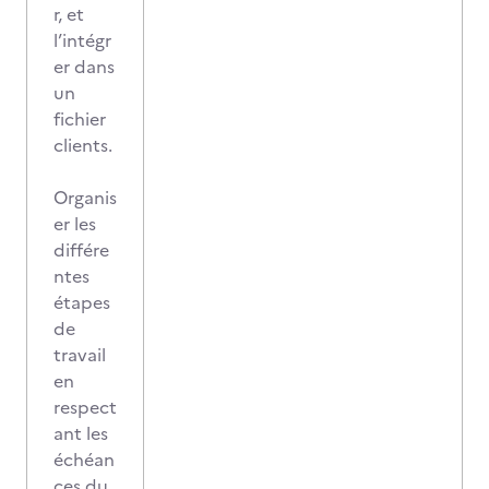
r, et
l’intégr
er dans
un
fichier
clients.
Organis
er les
différe
ntes
étapes
de
travail
en
respect
ant les
échéan
ces du