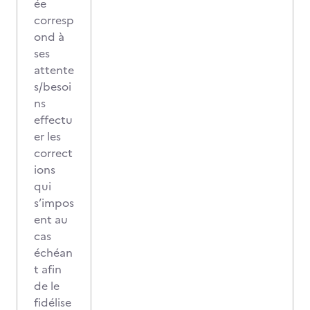
ée
corresp
ond à
ses
attente
s/besoi
ns
effectu
er les
correct
ions
qui
s’impos
ent au
cas
échéan
t afin
de le
fidélise