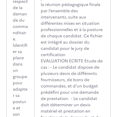
respect
la réunion pédagogique finale
de la
par l’ensemble des
deman
intervenants, suite aux
de du
différentes mises en situation
comma
professionnelles et à la posture
nditair
de chaque candidat. Ce fichier
e.
est intégré au dossier du
Identifi
candidat pour le jury de
er sa
certification
place
EVALUATION ECRITE Etude de
dans
cas : - Le candidat dispose de
un
plusieurs devis de différents
groupe
fournisseurs, de bons de
pour
commandes, et d’un budget
adapte
prédéfini pour une demande
r sa
de prestation. - Le candidat
postur
doit déterminer un devis
e et
matériel et prestation en
son