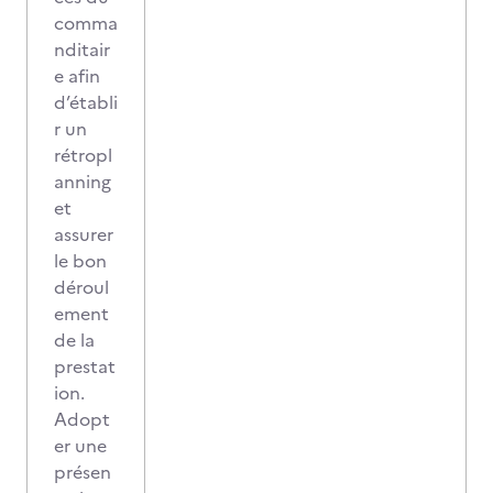
comma
nditair
e afin
d’établi
r un
rétropl
anning
et
assurer
le bon
déroul
ement
de la
prestat
ion.
Adopt
er une
présen