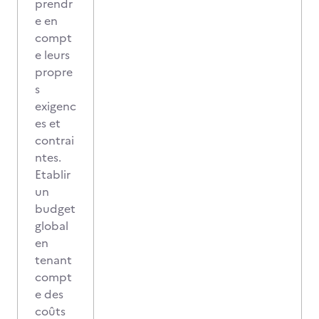
prendr
e en
compt
e leurs
propre
s
exigenc
es et
contrai
ntes.
Etablir
un
budget
global
en
tenant
compt
e des
coûts