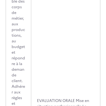
ble des
corps
de
métier,
aux
produc
tions,
au
budget
et
répond
re à la
deman
de
client.
Adhére
r aux
règles
EVALUATION ORALE Mise en
et