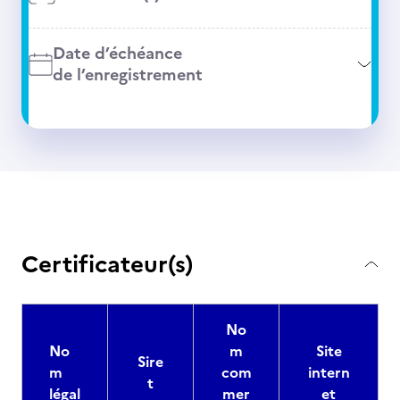
Date d’échéance
de l’enregistrement
Certificateur(s)
No
No
m
Site
Sire
m
com
intern
t
légal
mer
et