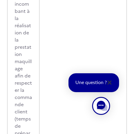
incom
bant à
la
réalisat
ion de
la
prestat
ion
maquill
age
afin de
respect
Une question ?
er la
comma
nde
client
(temps
de
prépar