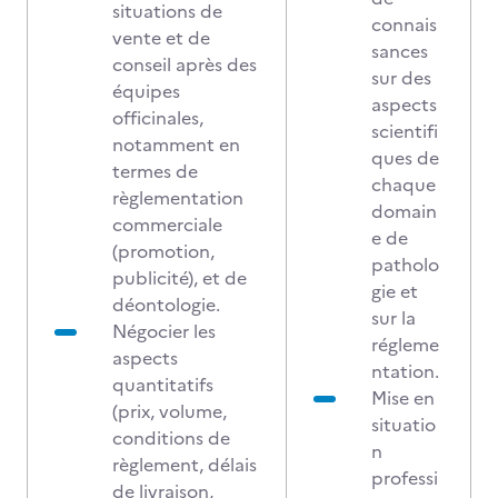
situations de
connais
vente et de
sances
conseil après des
sur des
équipes
aspects
officinales,
scientifi
notamment en
ques de
termes de
chaque
règlementation
domain
commerciale
e de
(promotion,
patholo
publicité), et de
gie et
déontologie.
sur la
Négocier les
régleme
aspects
ntation.
quantitatifs
Mise en
(prix, volume,
situatio
conditions de
n
règlement, délais
professi
de livraison,