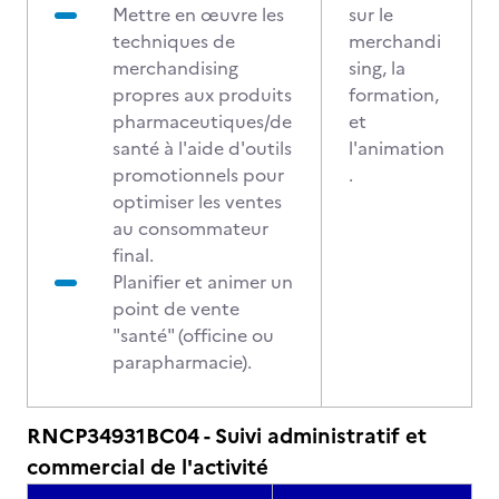
Mettre en œuvre les
sur le
techniques de
merchandi
merchandising
sing, la
propres aux produits
formation,
pharmaceutiques/de
et
santé à l'aide d'outils
l'animation
promotionnels pour
.
optimiser les ventes
au consommateur
final.
Planifier et animer un
point de vente
"santé" (officine ou
parapharmacie).
RNCP34931BC04 - Suivi administratif et
commercial de l'activité