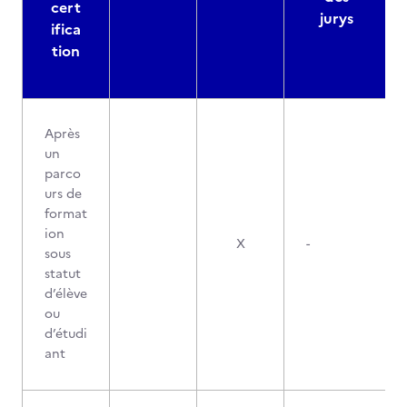
cert
jurys
ifica
tion
Après
un
parco
urs de
format
ion
X
-
sous
statut
d’élève
ou
d’étudi
ant