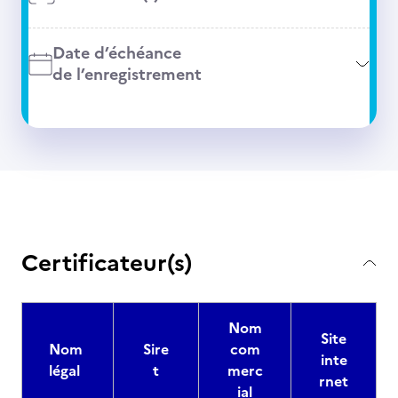
Date d’échéance
de l’enregistrement
Certificateur(s)
Nom
Site
Nom
Sire
com
inte
légal
t
merc
rnet
ial