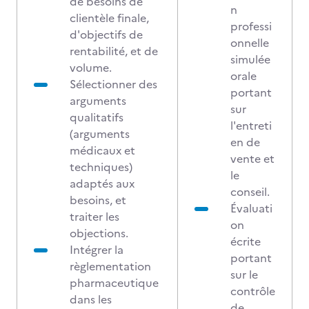
de besoins de
n
clientèle finale,
professi
d'objectifs de
onnelle
rentabilité, et de
simulée
volume.
orale
Sélectionner des
portant
arguments
sur
qualitatifs
l'entreti
(arguments
en de
médicaux et
vente et
techniques)
le
adaptés aux
conseil.
besoins, et
Évaluati
traiter les
on
objections.
écrite
Intégrer la
portant
règlementation
sur le
pharmaceutique
contrôle
dans les
de