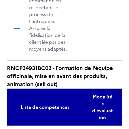
commande en
respectant le
process de
l'entreprise.
Assurer la
fidélisation de la
clientèle par des
moyens adaptés.
RNCP34931BC03 - Formation de l'équipe
officinale, mise en avant des produits,
animation (sell out)
Modalité
s
Liste de compétences
d'évaluat
ion