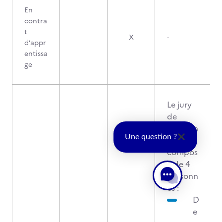
En
contra
t
X
-
d’appr
entissa
ge
Le jury
de
certifica
Une question ?
tion est
compos
é de 4
personn
es :
D
e