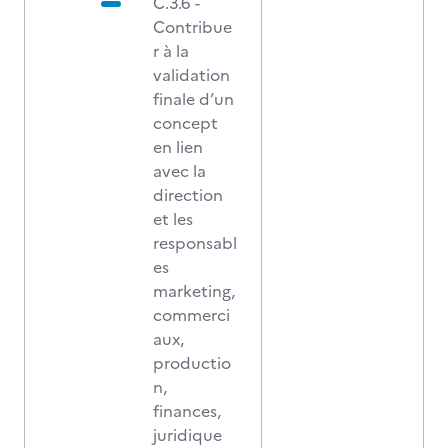
C.3.6 -
Contribue
r à la
validation
finale d’un
concept
en lien
avec la
direction
et les
responsabl
es
marketing,
commerci
aux,
productio
n,
finances,
juridique