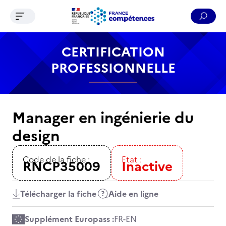
Ouvrir le menu de navigation
Reche
Contenu
Recherche
Menu
Pied de page
CERTIFICATION
PROFESSIONNELLE
Manager en ingénierie du
design
Code de la fiche :
Etat :
RNCP35009
Inactive
Télécharger la fiche
Aide en ligne
Supplément Europass :
FR
-
EN