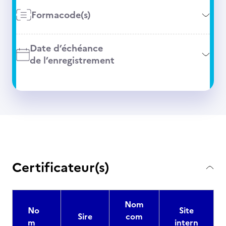
Formacode(s)
Date d’échéance
de l’enregistrement
Certificateur(s)
Nom
No
Site
Sire
com
m
intern