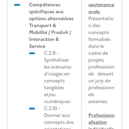
Compétences
soutenance
spécifiques aux
orale
options alternatives
Présentatio
Transport &
n des
Mobilité / Produit /
concepts
Interaction &
formalisés
Service
dans le
C.2.9 -
cadre de
Synthétiser
projets
les scénarios
professionn
d’usages en
els devant
concepts
un jury de
tangibles
professionn
et/ou
els
numériques
externes
C.2.10 -
Donner aux
Professionn
concepts des
alisation