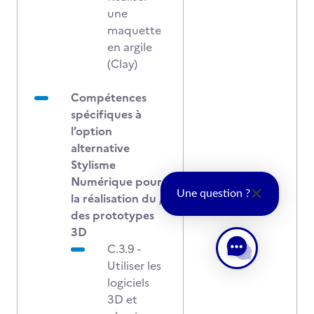
une
maquette
en argile
(Clay)
Compétences
spécifiques à
l’option
alternative
Stylisme
Numérique pour
Une question ?
la réalisation du /
des prototypes
3D
C.3.9 -
Utiliser les
logiciels
3D et