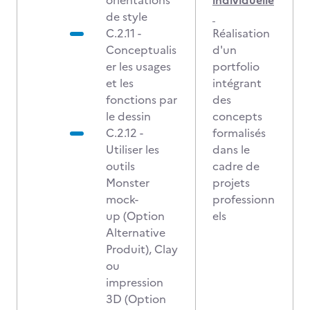
orientations
individuelle
de style
C.2.11 -
Réalisation
Conceptualis
d'un
er les usages
portfolio
et les
intégrant
fonctions par
des
le dessin
concepts
C.2.12 -
formalisés
Utiliser les
dans le
outils
cadre de
Monster
projets
mock-
professionn
up (Option
els
Alternative
Produit), Clay
ou
impression
3D (Option