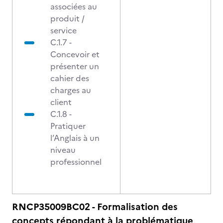
associées au
produit /
service
C.1.7 -
Concevoir et
présenter un
cahier des
charges au
client
C.1.8 -
Pratiquer
l’Anglais à un
niveau
professionnel
RNCP35009BC02 - Formalisation des
concepts répondant à la problématique