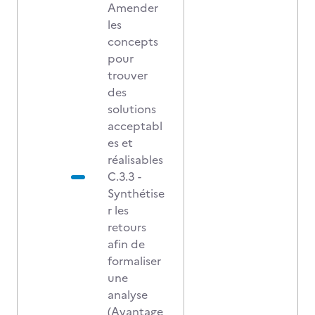
Amender
les
concepts
pour
trouver
des
solutions
acceptabl
es et
réalisables
C.3.3 -
Synthétise
r les
retours
afin de
formaliser
une
analyse
(Avantage