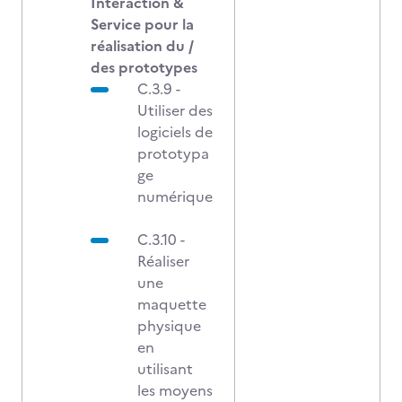
Interaction &
Service pour la
réalisation du /
des prototypes
C.3.9 -
Utiliser des
logiciels de
prototypa
ge
numérique
C.3.10 -
Réaliser
une
maquette
physique
en
utilisant
les moyens