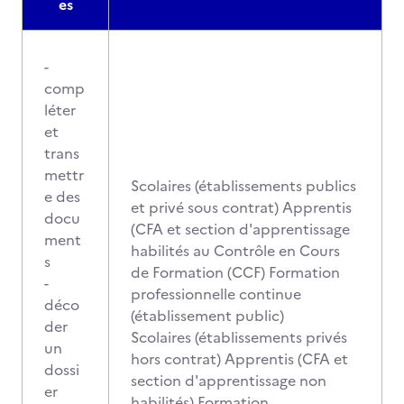
es
-
comp
léter
et
trans
mettr
Scolaires (établissements publics
e des
et privé sous contrat) Apprentis
docu
(CFA et section d'apprentissage
ment
habilités au Contrôle en Cours
s
de Formation (CCF) Formation
-
professionnelle continue
déco
(établissement public)
der
Scolaires (établissements privés
un
hors contrat) Apprentis (CFA et
dossi
section d'apprentissage non
er
habilités) Formation