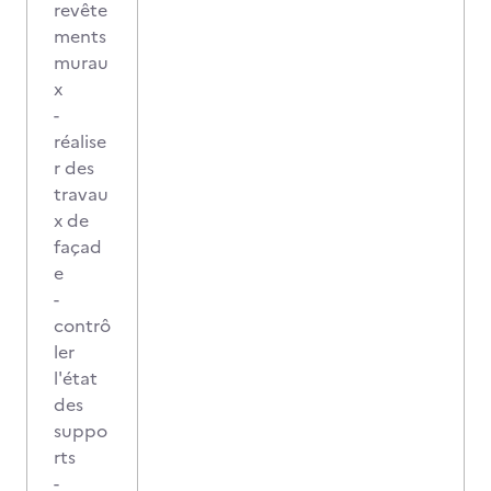
revête
ments
murau
x
-
réalise
r des
travau
x de
façad
e
-
contrô
ler
l'état
des
suppo
rts
-