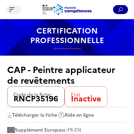
Ouvrir le menu de navigation
Reche
Contenu
Recherche
Menu
Pied de page
CERTIFICATION
PROFESSIONNELLE
CAP - Peintre applicateur
de revêtements
Code de la fiche :
Etat :
RNCP35196
Inactive
Télécharger la fiche
Aide en ligne
Supplément Europass :
FR
-
EN