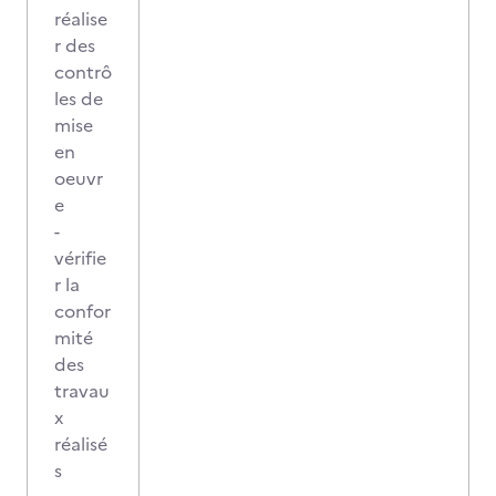
réalise
r des
contrô
les de
mise
en
oeuvr
e
-
vérifie
r la
confor
mité
des
travau
x
réalisé
s