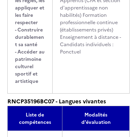
les règles, les
Apprentis (CFA et section
appliquer et
d'apprentissage non
les faire
habilités) Formation
respecter
professionnelle continue
- Construire
(établissements privés)
durablemen
Enseignement à distance -
t sa santé
Candidats individuels :
- Accéder au
Ponctuel
patrimoine
culturel
sportif et
artistique
RNCP35196BC07 - Langues vivantes
Liste de
Modalités
compétences
d'évaluation