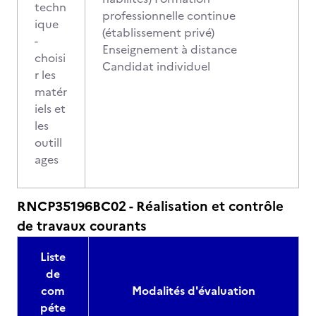
techn
professionnelle continue
ique
(établissement privé)
-
Enseignement à distance
choisi
Candidat individuel
r les
matér
iels et
les
outill
ages
RNCP35196BC02 - Réalisation et contrôle
de travaux courants
Liste
de
com
Modalités d'évaluation
péte