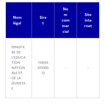
No
m
Site
Nom
Sire
com
inte
légal
t
mer
rnet
cial
MINISTE
RE DE
L'EDUCA
TION
110043
NATION
015000
-
-
ALE ET
12
DE LA
JEUNESS
E