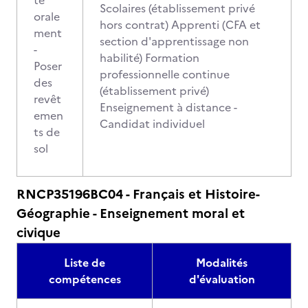
te
Scolaires (établissement privé
orale
hors contrat) Apprenti (CFA et
ment
section d'apprentissage non
-
habilité) Formation
Poser
professionnelle continue
des
(établissement privé)
revêt
Enseignement à distance -
emen
Candidat individuel
ts de
sol
RNCP35196BC04 - Français et Histoire-
Géographie - Enseignement moral et
civique
Liste de
Modalités
compétences
d'évaluation