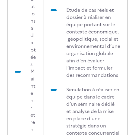
at
Etude de cas réels et
io
dossier à réaliser en
ns
équipe portant sur le
a
contexte économique,
d
géopolitique, social et
a
environnemental d’une
pt
organisation globale
ée
afin d’en évaluer
s
l’impact et formuler
M
des recommandations
ai
nt
Simulation à réaliser en
e
équipe dans le cadre
ni
d’un séminaire dédié
r
et analyse de la mise
et
en place d’une
re
stratégie dans un
n
contexte concurrentiel