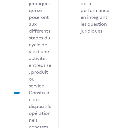
juridiques
de la
qui se
performance
poseront
en intégrant
aux
les question
différents
juridiques
stades du
cycle de
vie d'une
activité,
entreprise
, produit
ou
service
Construir
e des
dispositifs
opération
nels
concrets