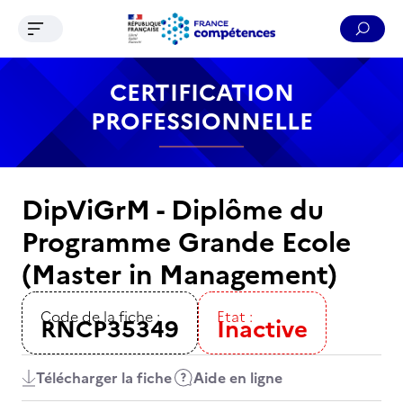
Ouvrir le menu de navigation
Reche
Contenu
Recherche
Menu
Pied de page
CERTIFICATION
PROFESSIONNELLE
DipViGrM - Diplôme du
Programme Grande Ecole
(Master in Management)
Code de la fiche :
Etat :
RNCP35349
Inactive
Télécharger la fiche
Aide en ligne