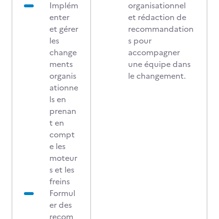
Implém
organisationnel
enter
et rédaction de
et gérer
recommandation
les
s pour
change
accompagner
ments
une équipe dans
organis
le changement.
ationne
ls en
prenan
t en
compt
e les
moteur
s et les
freins
Formul
er des
recom