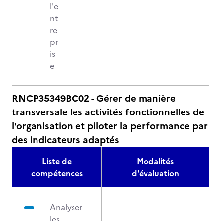
l'e
nt
re
pr
is
e
RNCP35349BC02 - Gérer de manière
transversale les activités fonctionnelles de
l'organisation et piloter la performance par
des indicateurs adaptés
Liste de
Modalités
compétences
d'évaluation
Analyser
les