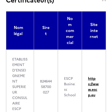
Certificateur(s)
No
m
Site
Nom
Sire
com
inte
légal
t
mer
rnet
cial
ETABLISS
EMENT
D'ENSEI
GNEME
ESCP
http
NT
824644
Busine
s://ww
SUPERIE
58700
ss
w.esc
UR
027
School
p.eu
CONSUL
AIRE
ESCP