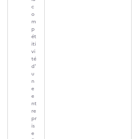
c
o
m
p
ét
iti
vi
té
d'
u
n
e
e
nt
re
pr
is
e