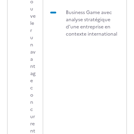
o
u
Business Game avec
ve
analyse stratégique
le
d’une entreprise en
r
contexte international
u
n
av
a
nt
ag
e
c
o
n
c
ur
re
nt