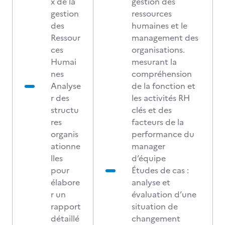
x de la
gestion des
gestion
ressources
des
humaines et le
Ressour
management des
ces
organisations.
Humai
mesurant la
nes
compréhension
Analyse
de la fonction et
r des
les activités RH
structu
clés et des
res
facteurs de la
organis
performance du
ationne
manager
lles
d’équipe
pour
Études de cas :
élabore
analyse et
r un
évaluation d’une
rapport
situation de
détaillé
changement