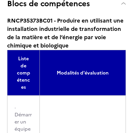
Blocs de compétences
RNCP35373BC01 - Produire en utilisant une
installation industrielle de transformation
de la matière et de l’énergie par voie
chimique et biologique
Liste
de
comp
Modalités d'évaluation
étenc
es
·
Démarr
er un
équipe