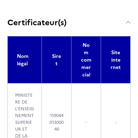
Certificateur(s)
No
m
Site
Nom
Sire
com
inte
légal
t
mer
rnet
cial
MINISTE
RE DE
L'ENSEIG
NEMENT
110044
SUPERIE
013000
-
-
UR ET
40
DE LA