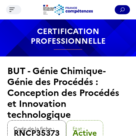
Ouvrir le menu de navigation
Reche
Contenu
Recherche
Menu
Pied de page
CERTIFICATION
PROFESSIONNELLE
BUT - Génie Chimique-
Génie des Procédés :
Conception des Procédés
et Innovation
technologique
Code de la fiche :
Etat :
RNCP35373
Active