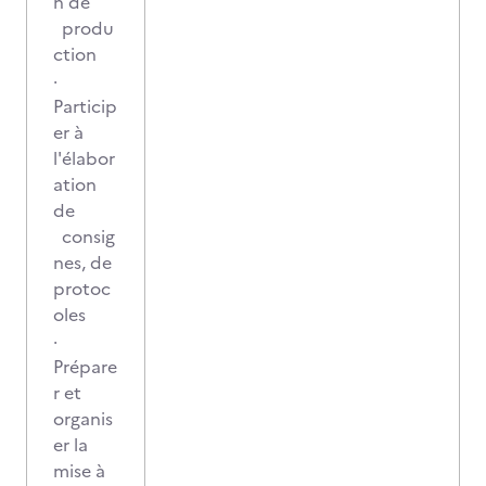
n de
produ
ction
·
Particip
er à
l'élabor
ation
de
consig
nes, de
protoc
oles
·
Prépare
r et
organis
er la
mise à