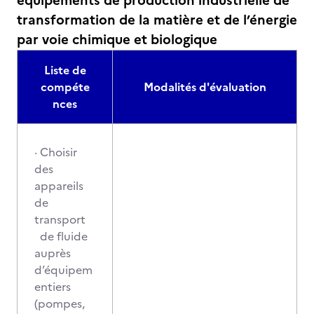
équipements de production industrielle de
transformation de la matière et de l’énergie
par voie chimique et biologique
Liste de
compéte
Modalités d'évaluation
nces
· Choisir
des
appareils
de
transport
de fluide
auprès
d’équipem
entiers
(pompes,