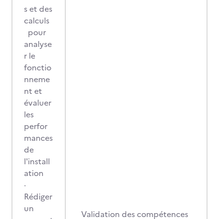
s et des
calculs
pour
analyse
r le
fonctio
nneme
nt et
évaluer
les
perfor
mances
de
l'install
ation
·
Rédiger
un
Validation des compétences