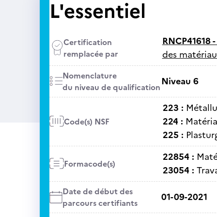
L'essentiel
RNCP41618 
Certification
remplacée par
des matériau
Nomenclature
Niveau 6
du niveau de qualification
223 :
Métallur
224 :
Matéria
Code(s) NSF
225 :
Plastur
22854 :
Maté
Formacode(s)
23054 :
Trav
Date de début des
01-09-2021
parcours certifiants