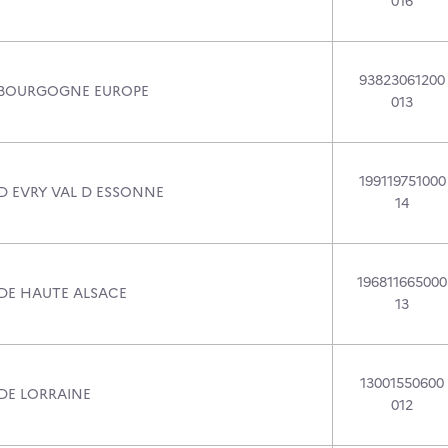
016
93823061200
 BOURGOGNE EUROPE
013
199119751000
 D EVRY VAL D ESSONNE
14
196811665000
 DE HAUTE ALSACE
13
13001550600
 DE LORRAINE
012