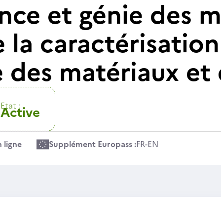
nce et génie des m
 la caractérisation
e des matériaux et
Etat :
Active
 ligne
Supplément Europass :
FR
-
EN