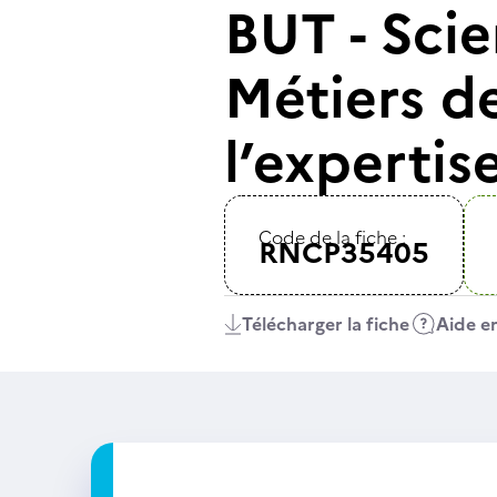
BUT - Scie
Métiers de
l’expertis
Code de la fiche :
RNCP35405
Télécharger la fiche
Aide en