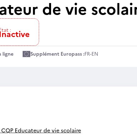
teur de vie scolai
Etat :
Inactive
 ligne
Supplément Europass :
FR
-
EN
-
CQP Educateur de vie scolaire