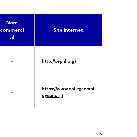
Nom
commerci
Site internet
al
-
http://cepnl.org/
https://www.collegeempl
-
oyeur.org/