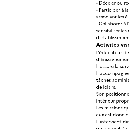
- Déceler ou r
- Participer à 
associant les é
- Collaborer à 
sensibiliser l
d'établisseme
Activités vis
L’éducateur de 
d’Enseignemen
Il assure la sur
Il accompagne l
tâches administ
de loisirs.
Son positionne
intérieur prop
Les missions qu
eux est donc p
Il intervient d
qui permet à 