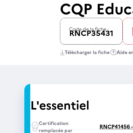
CQP Educa
Code de la fiche :
RNCP35431
Télécharger la fiche
Aide en
L'essentiel
Certification
RNCP41456 
remplacée par