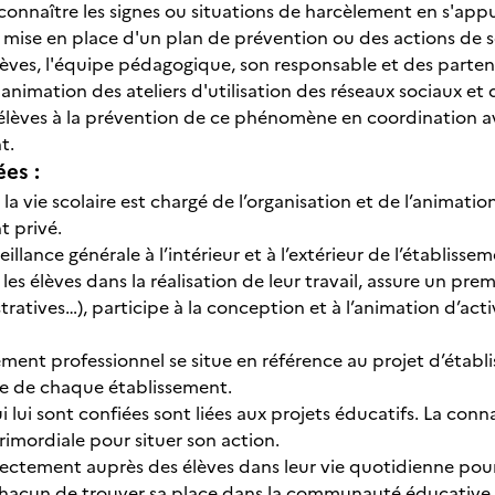
econnaître les signes ou situations de harcèlement en s'app
la mise en place d'un plan de prévention ou des actions de 
lèves, l'équipe pédagogique, son responsable et des partena
l'animation des ateliers d'utilisation des réseaux sociaux 
es élèves à la prévention de ce phénomène en coordination a
nt.
ées :
la vie scolaire est chargé de l’organisation et de l’animatio
t privé.
veillance générale à l’intérieur et à l’extérieur de l’établiss
es élèves dans la réalisation de leur travail, assure un pre
ratives…), participe à la conception et à l’animation d’acti
ment professionnel se situe en référence au projet d’établ
re de chaque établissement.
i lui sont confiées sont liées aux projets éducatifs. La conn
rimordiale pour situer son action.
irectement auprès des élèves dans leur vie quotidienne pour
chacun de trouver sa place dans la communauté éducative