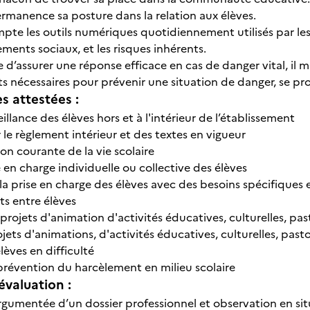
ermanence sa posture dans la relation aux élèves.
pte les outils numériques quotidiennement utilisés par les é
ments sociaux, et les risques inhérents.
e d’assurer une réponse efficace en cas de danger vital, il ma
nécessaires pour prévenir une situation de danger, se pr
 attestées :
eillance des élèves hors et à l'intérieur de l’établissement
 le règlement intérieur et des textes en vigueur
ion courante de la vie scolaire
e en charge individuelle ou collective des élèves
 prise en charge des élèves avec des besoins spécifiques e
its entre élèves
rojets d'animation d'activités éducatives, culturelles, past
ets d'animations, d'activités éducatives, culturelles, pastor
élèves en difficulté
a prévention du harcèlement en milieu scolaire
évaluation :
rgumentée d’un dossier professionnel et observation en situ