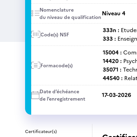
Nomenclature
Niveau 4
du niveau de qualification
333n :
Etude
Code(s) NSF
333 :
Enseig
15004 :
Comm
14420 :
Psyc
Formacode(s)
35071 :
Techn
44540 :
Rela
Date d’échéance
17-03-2026
de l’enregistrement
Certificateur(s)