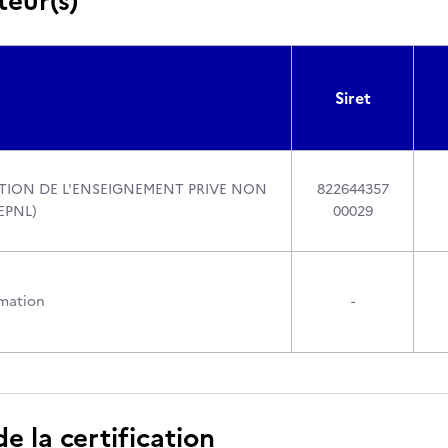
teur(s)
Siret
ION DE L'ENSEIGNEMENT PRIVE NON
822644357
EPNL)
00029
mation
-
 la certification