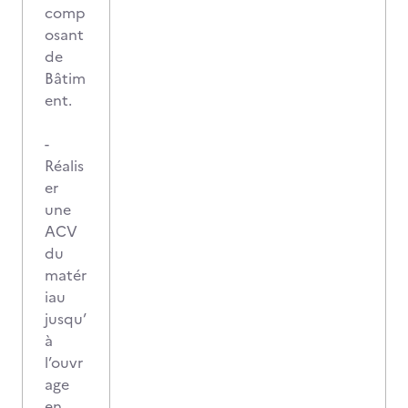
comp
osant
de
Bâtim
ent.
-
Réalis
er
une
ACV
du
matér
iau
jusqu’
à
l’ouvr
age
en