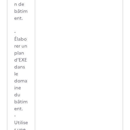
n de
bâtim
ent.
-
Élabo
rer un
plan
d’EXE
dans
le
doma
ine
du
bâtim
ent.
-
Utilise
r une