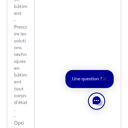
bâtim
ent.
-
Prescr
ire les
soluti
ons
techn
iques
en
bâtim
Une question ?
ent
tout
corps
d'état
.
-
Opti