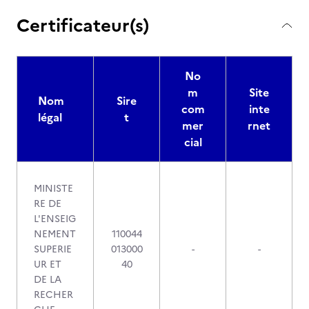
Certificateur(s)
No
m
Site
Nom
Sire
com
inte
légal
t
mer
rnet
cial
MINISTE
RE DE
L'ENSEIG
NEMENT
110044
SUPERIE
013000
-
-
UR ET
40
DE LA
RECHER