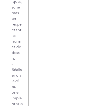
iques,
sché
mas
en
respe
ctant
les
norm
es de
dessi
n.
-
Réalis
er un
levé
ou
une
impla
ntatio