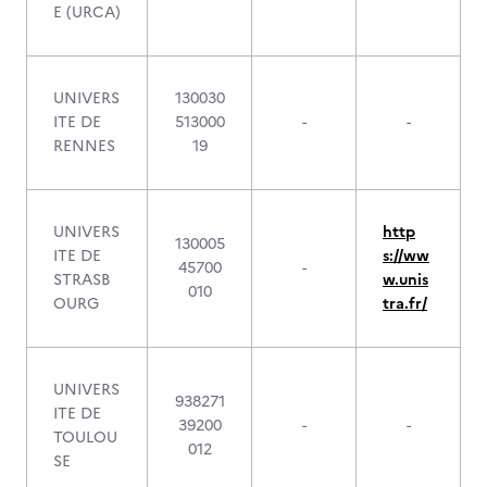
E (URCA)
UNIVERS
130030
ITE DE
513000
-
-
RENNES
19
UNIVERS
http
130005
ITE DE
s://ww
45700
-
STRASB
w.unis
010
OURG
tra.fr/
UNIVERS
938271
ITE DE
39200
-
-
TOULOU
012
SE