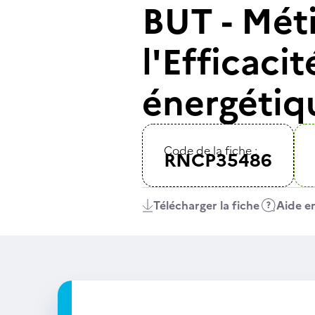
BUT - Méti
l'Efficaci
énergétiqu
Code de la fiche :
RNCP35486
Télécharger la fiche
Aide en