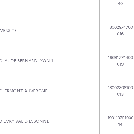
40
13002974700
VERSITE
016
19691774400
 CLAUDE BERNARD LYON 1
019
13002806100
 CLERMONT AUVERGNE
013
199119751000
 D EVRY VAL D ESSONNE
14