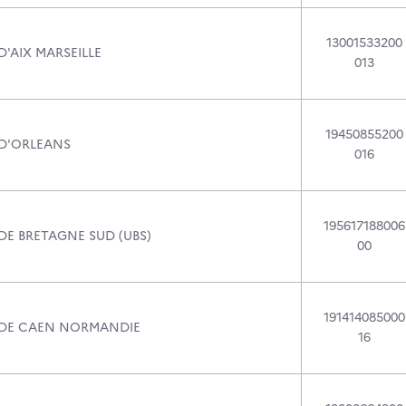
13001533200
D'AIX MARSEILLE
013
19450855200
 D'ORLEANS
016
195617188006
DE BRETAGNE SUD (UBS)
00
191414085000
 DE CAEN NORMANDIE
16