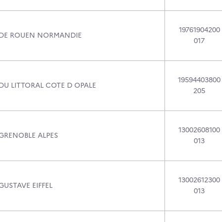
19761904200
 DE ROUEN NORMANDIE
017
19594403800
DU LITTORAL COTE D OPALE
205
13002608100
 GRENOBLE ALPES
013
13002612300
GUSTAVE EIFFEL
013