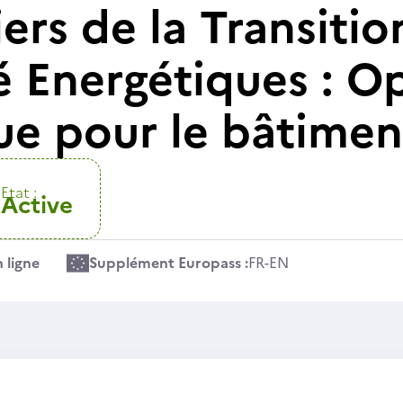
ers de la Transitio
té Energétiques : O
e pour le bâtiment
Etat :
Active
 ligne
Supplément Europass :
FR
-
EN