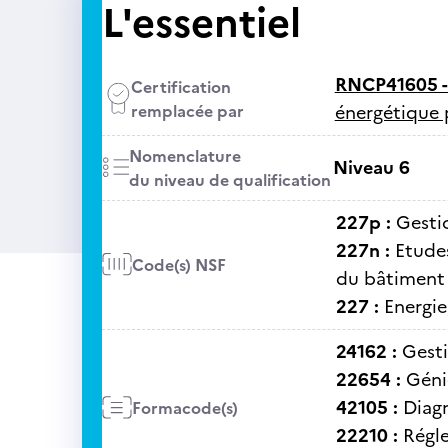
L'essentiel
RNCP41605 
Certification
remplacée par
énergétique p
Nomenclature
Niveau 6
du niveau de qualification
227p :
Gestio
227n :
Etudes
Code(s) NSF
du bâtiment
227 :
Energie
24162 :
Gesti
22654 :
Géni
42105 :
Diag
Formacode(s)
22210 :
Régl