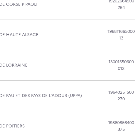
19202664900
DE CORSE P PAOLI
264
196811665000
 DE HAUTE ALSACE
13
13001550600
 DE LORRAINE
012
19640251500
DE PAU ET DES PAYS DE L'ADOUR (UPPA)
270
19860856400
DE POITIERS
375