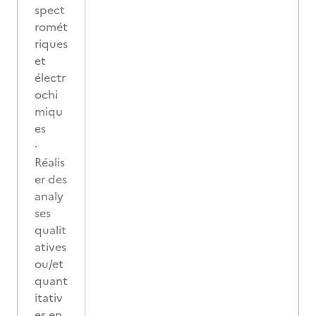
spect
romét
riques
et
électr
ochi
miqu
es
·
Réalis
er des
analy
ses
qualit
atives
ou/et
quant
itativ
es en