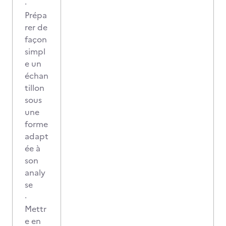
·
Prépa
rer de
façon
simpl
e un
échan
tillon
sous
une
forme
adapt
ée à
son
analy
se
·
Mettr
e en