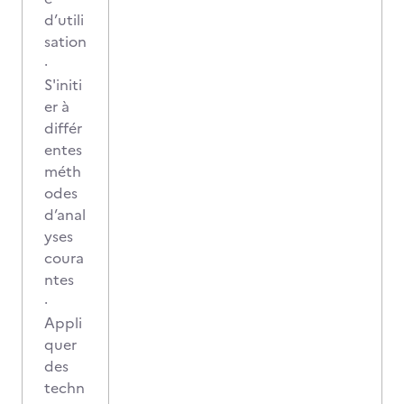
d’utili
sation
·
S'initi
er à
différ
entes
méth
odes
d’anal
yses
coura
ntes
·
Appli
quer
des
techn