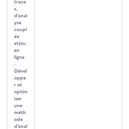
trace
s,
d’anal
yse
coupl
ée
et/ou
en
ligne
·
Dével
oppe
r et
optim
iser
une
méth
ode
d’anal