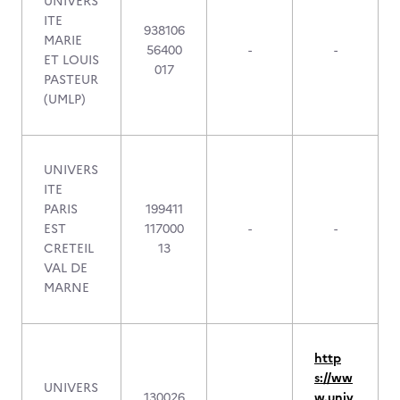
UNIVERS
ITE
938106
MARIE
56400
-
-
ET LOUIS
017
PASTEUR
(UMLP)
UNIVERS
ITE
PARIS
199411
EST
117000
-
-
CRETEIL
13
VAL DE
MARNE
http
s://ww
UNIVERS
130026
w.univ