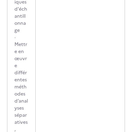
iques
d'éch
antill
onna
ge
·
Mettr
e en
œuvr
e
différ
entes
méth
odes
d’anal
yses
sépar
atives
,