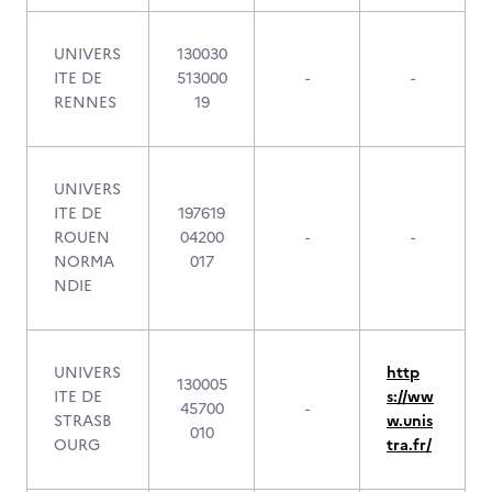
UNIVERS
130030
ITE DE
513000
-
-
RENNES
19
UNIVERS
ITE DE
197619
ROUEN
04200
-
-
NORMA
017
NDIE
UNIVERS
http
130005
ITE DE
s://ww
45700
-
STRASB
w.unis
010
OURG
tra.fr/