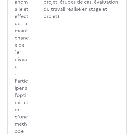
anom
projet, études de cas, évaluation
alie et
du travail réalisé en stage et
effect
projet)
uer la
maint
enanc
e de
1er
nivea
u
·
Partic
iper à
l’opti
misati
on
d’une
méth
ode