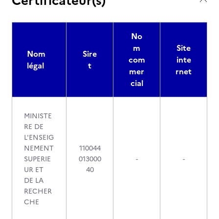
Certificateur(s)
No
m
Site
Nom
Sire
com
inte
légal
t
mer
rnet
cial
MINISTE
RE DE
L'ENSEIG
NEMENT
110044
SUPERIE
013000
-
-
UR ET
40
DE LA
RECHER
CHE