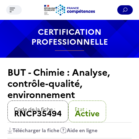
Ouvrir le menu de navigation
Reche
Contenu
Recherche
Menu
Pied de page
CERTIFICATION
PROFESSIONNELLE
BUT - Chimie : Analyse,
contrôle-qualité,
environnement
Code de la fiche :
Etat :
RNCP35494
Active
Télécharger la fiche
Aide en ligne