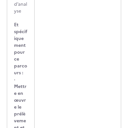
d’anal
yse
Et
spécif
ique
ment
pour
ce
parco
urs :
·
Mettr
e en
œuvr
e le
prélè
veme
nt et