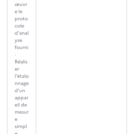
œuvr
e le
proto
cole
d'anal
yse
fourni
·
Réalis
er
l'étalo
nnage
d’un
appar
eil de
mesur
e
simpl
e