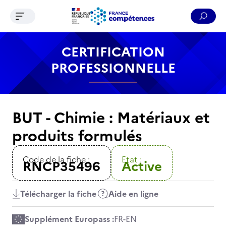
Ouvrir le menu de navigation
Reche
Contenu
Recherche
Menu
Pied de page
CERTIFICATION
PROFESSIONNELLE
BUT - Chimie : Matériaux et
produits formulés
Code de la fiche :
Etat :
RNCP35496
Active
Télécharger la fiche
Aide en ligne
Supplément Europass :
FR
-
EN