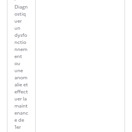
Diagn
ostiq
uer
un
dysfo
nctio
nnem
ent
ou
une
anom
alie et
effect
uer la
maint
enanc
e de
1er