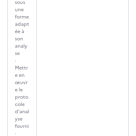
sous
une
forme
adapt
ée à
son
analy
se
·
Mettr
e en
œuvr
e le
proto
cole
d'anal
yse
fourni
·