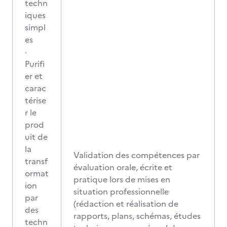
techn
iques
simpl
es
·
Purifi
er et
carac
térise
r le
prod
uit de
la
Validation des compétences par
transf
évaluation orale, écrite et
ormat
pratique lors de mises en
ion
situation professionnelle
par
(rédaction et réalisation de
des
rapports, plans, schémas, études
techn