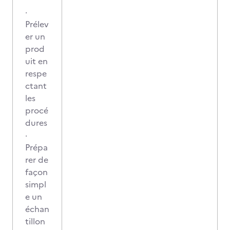
·
Prélev
er un
prod
uit en
respe
ctant
les
procé
dures
·
Prépa
rer de
façon
simpl
e un
échan
tillon