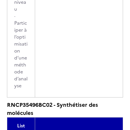
nivea
u
·
Partic
iper à
l’opti
misati
on
d’une
méth
ode
d’anal
yse
RNCP35496BC02 - Synthétiser des
molécules
List