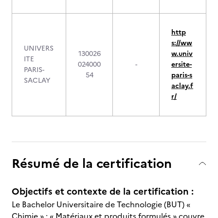
http
s://ww
UNIVERS
130026
w.univ
ITE
024000
-
ersite-
PARIS-
54
paris-s
SACLAY
aclay.f
r/
Résumé de la certification
Objectifs et contexte de la certification :
Le Bachelor Universitaire de Technologie (BUT) «
Chimie » : « Matériaux et produits formulés » couvre