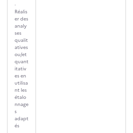
·
Réalis
er des
analy
ses
qualit
atives
ou/et
quant
itativ
es en
utilisa
nt les
étalo
nnage
s
adapt
és
·