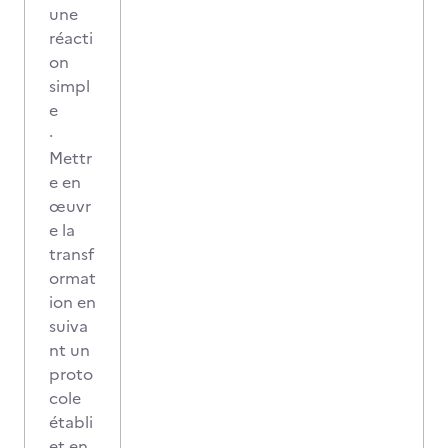
une
réacti
on
simpl
e
·
Mettr
e en
œuvr
e la
transf
ormat
ion en
suiva
nt un
proto
cole
établi
et en