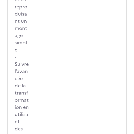
repro
duisa
nt un
mont
age
simpl
e
·
Suivre
l’avan
cée
de la
transf
ormat
ion en
utilisa
nt
des