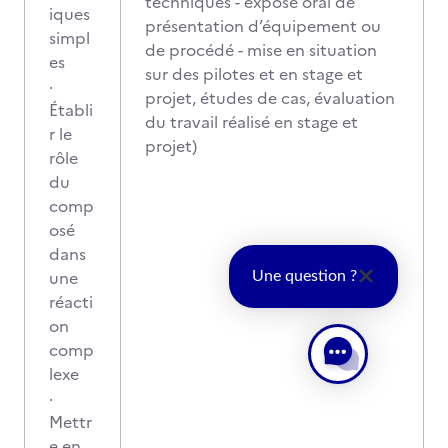
techniques - exposé oral de
iques
présentation d’équipement ou
simpl
de procédé - mise en situation
es
sur des pilotes et en stage et
·
projet, études de cas, évaluation
Établi
du travail réalisé en stage et
r le
projet)
rôle
du
comp
osé
dans
une
Une question ?
réacti
on
comp
lexe
·
Mettr
e en