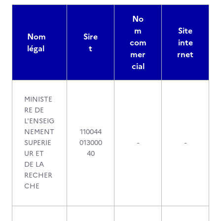
No
m
Site
Nom
Sire
com
inte
légal
t
mer
rnet
cial
MINISTE
RE DE
L'ENSEIG
NEMENT
110044
SUPERIE
013000
-
-
UR ET
40
DE LA
RECHER
CHE