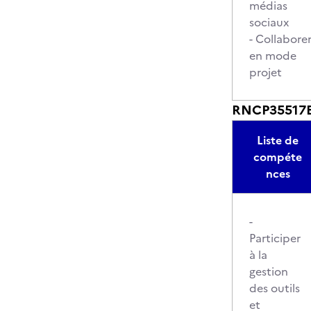
médias
sociaux
- Collabore
en mode
projet
RNCP35517BC0
Liste de
compéte
nces
-
Participer
à la
gestion
des outils
et