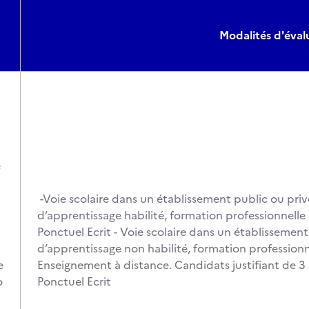
Modalités d'éval
e
-Voie scolaire dans un établissement public ou priv
d’apprentissage habilité, formation professionnelle
Ponctuel Ecrit - Voie scolaire dans un établissement
d’apprentissage non habilité, formation professionn
e
Enseignement à distance. Candidats justifiant de 3 a
o
Ponctuel Ecrit