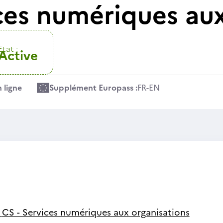
ices numériques aux
Etat :
Active
 ligne
Supplément Europass :
FR
-
EN
-
CS - Services numériques aux organisations