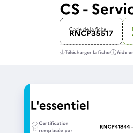
CS - Serv
Code de la fiche :
RNCP35517
Télécharger la fiche
Aide en
L'essentiel
Certification
RNCP41844 
remplacée par