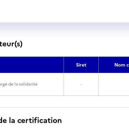
teur(s)
Siret
Nom c
rgé de la solidarité
-
 la certification