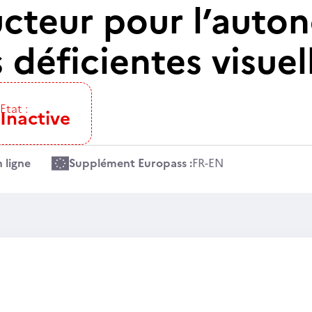
ructeur pour l’auto
déficientes visuel
Etat :
Inactive
 ligne
Supplément Europass :
FR
-
EN