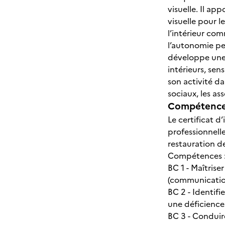
visuelle. Il ap
visuelle pour 
l’intérieur co
l’autonomie per
développe une 
intérieurs, sen
son activité da
sociaux, les as
Compétences
Le certificat 
professionnell
restauration d
Compétences 
BC 1 - Maîtris
(communication
BC 2 - Identifi
une déficience
BC 3 - Conduir