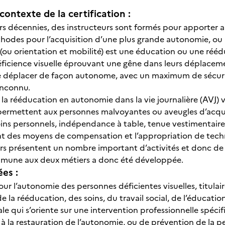
contexte de la certification :
rs décennies, des instructeurs sont formés pour apporter au
odes pour l’acquisition d’une plus grande autonomie, ou 
(ou orientation et mobilité) est une éducation ou une réédu
éficience visuelle éprouvant une gêne dans leurs déplacemen
 déplacer de façon autonome, avec un maximum de sécurité,
inconnu.
 la rééducation en autonomie dans la vie journalière (AVJ)
permettent aux personnes malvoyantes ou aveugles d’acqu
ins personnels, indépendance à table, tenue vestimentaire, e
 des moyens de compensation et l’appropriation de techn
ers présentent un nombre important d’activités et donc 
mune aux deux métiers a donc été développée.
ées :
our l’autonomie des personnes déficientes visuelles, titulair
e la rééducation, des soins, du travail social, de l’éducatio
iale qui s’oriente sur une intervention professionnelle spé
t à la restauration de l’autonomie, ou de prévention de la 