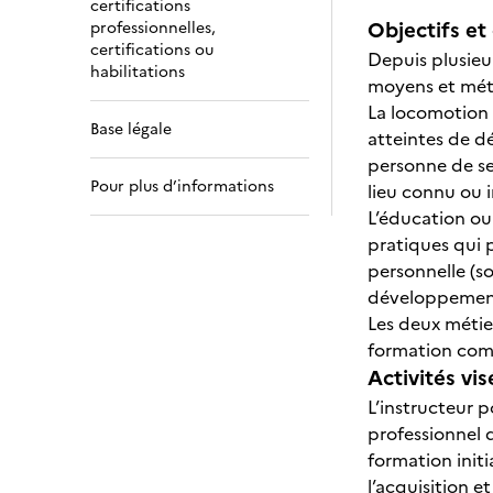
certifications
Objectifs et 
professionnelles,
certifications ou
Depuis plusieu
habilitations
moyens et méth
La locomotion 
Base légale
atteintes de d
personne de se
Pour plus d’informations
lieu connu ou 
L’éducation ou
pratiques qui 
personnelle (so
développement
Les deux méti
formation com
Activités vis
L’instructeur p
professionnel d
formation init
l’acquisition e