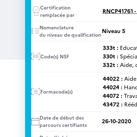
Certification
RNCP41761 
remplacée par
Nomenclature
Niveau 5
du niveau de qualification
333t :
Educat
330t :
Spécia
Code(s) NSF
332t :
Aide, 
44022 :
Aide
44024 :
Hand
Formacode(s)
44072 :
Trava
43472 :
Rééd
Date de début des
26-10-2020
parcours certifiants