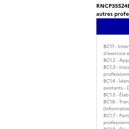
RNCP35524BC
autres profe
BC1.1 - Int
d’exercice 
BC1.2 - App
BC1.3 - Insc
profession
BC1.4 - Iden
existants -
BC1.5 - Élab
BC1.6 - Tra
(information
BC1.7 - Part
professionn