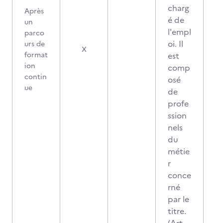
charg
Après
é de
un
l'empl
parco
oi. Il
urs de
X
format
est
ion
comp
contin
osé
ue
de
profe
ssion
nels
du
métie
r
conce
rné
par le
titre.