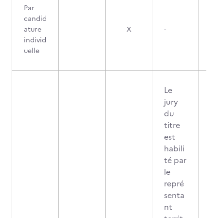
Par
candid
ature
X
-
individ
uelle
Le
jury
du
titre
est
habili
té par
le
repré
senta
nt