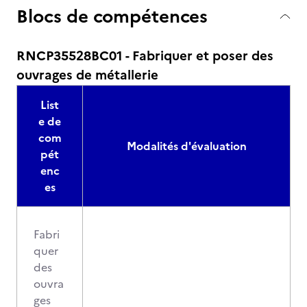
Blocs de compétences
RNCP35528BC01 - Fabriquer et poser des
ouvrages de métallerie
List
e de
com
Modalités d'évaluation
pét
enc
es
Fabri
quer
des
ouvra
ges