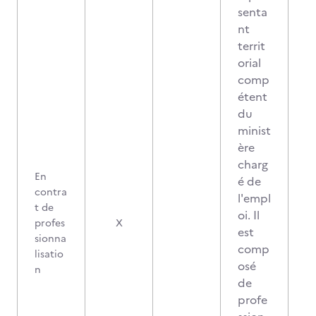
senta
nt
territ
orial
comp
étent
du
minist
ère
charg
En
é de
contra
l'empl
t de
oi. Il
profes
X
est
sionna
comp
lisatio
osé
n
de
profe