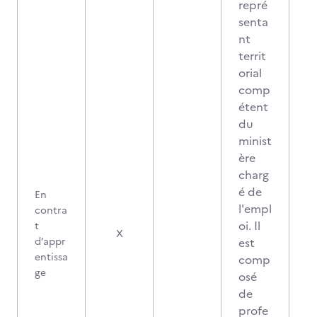
repré
senta
nt
territ
orial
comp
étent
du
minist
ère
charg
é de
En
l'empl
contra
oi. Il
t
X
d’appr
est
entissa
comp
ge
osé
de
profe