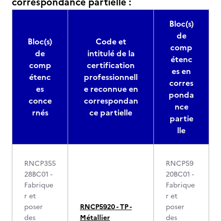
correspondance partielle :
Bloc(s)
de
Bloc(s)
Code et
comp
de
intitulé de la
étenc
comp
certification
es en
étenc
professionnell
corres
es
e reconnue en
ponda
conce
correspondan
nce
rnés
ce partielle
partie
lle
RNCP355
RNCP59
28BC01 -
20BC01 -
Fabrique
Fabrique
r et
r et
poser
RNCP5920 - TP -
poser
des
Métallier
des