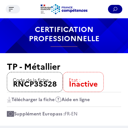
Ouvrir le menu de navigation
Reche
Contenu
Recherche
Menu
Pied de page
CERTIFICATION
PROFESSIONNELLE
TP - Métallier
Code de la fiche :
Etat :
RNCP35528
Inactive
Télécharger la fiche
Aide en ligne
Supplément Europass :
FR
-
EN