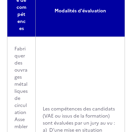
e de
com
Modalités d'évaluation
pét
enc
es
Fabri
quer
des
ouvra
ges
métal
liques
de
circul
Les compétences des candidats
ation
(VAE ou issus de la formation)
Asse
sont évaluées par un jury au vu :
mbler
a) D’une mise en situation