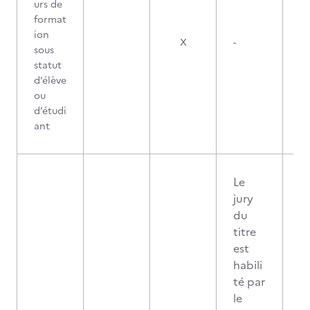
urs de
format
ion
X
-
sous
statut
d’élève
ou
d’étudi
ant
Le
jury
du
titre
est
habili
té par
le