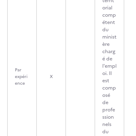
territ
orial
comp
étent
du
minist
ère
charg
é de
l'empl
Par
oi. Il
expéri
X
est
ence
comp
osé
de
profe
ssion
nels
du