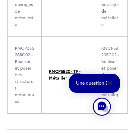
ouvrages
ouvrages
de
de
métalleri
métalleri
e
e
RNCP355
RNCP59
28BC02 -
20BC02 -
Réaliser
Réaliser
et poser
et poser
RNCP5920 - TP -
des
des
Métallier
structure
structure
Une question ?
s
s
métalliqu
métalliq
es
ues