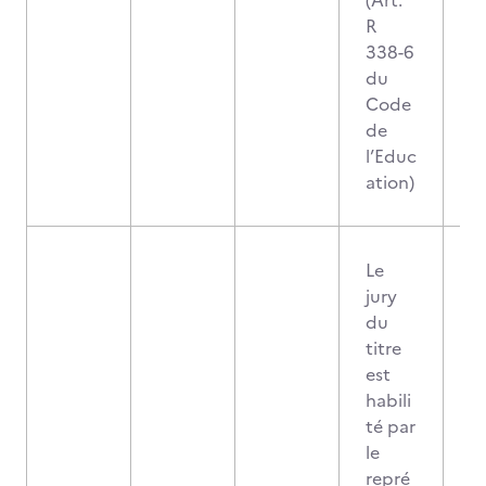
(Art.
R
338-6
du
Code
de
l’Educ
ation)
Le
jury
du
titre
est
habili
té par
le
repré