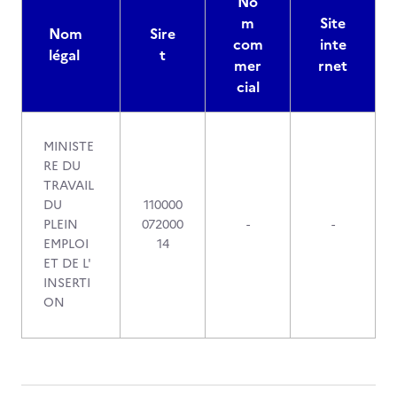
No
m
Site
Nom
Sire
com
inte
légal
t
mer
rnet
cial
MINISTE
RE DU
TRAVAIL
DU
110000
PLEIN
072000
-
-
EMPLOI
14
ET DE L'
INSERTI
ON