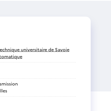
technique universitaire de Savoie
utomatique
nsmission
lles