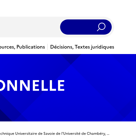
Rechercher
ources, Publications
Décisions, Textes juridiques
IONNELLE
Titre ingénieur - Ingénieur diplômé de l’école polytechnique Universitaire de Savoie de l'Université de Chambéry, Spécialité Systèmes Numériques - Instrumentation