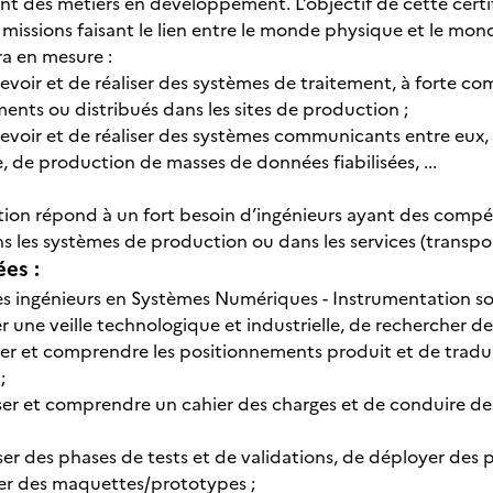
ent des métiers en développement. L’objectif de cette certi
 missions faisant le lien entre le monde physique et le mo
ra en mesure :
evoir et de réaliser des systèmes de traitement, à forte c
ents ou distribués dans les sites de production ;
evoir et de réaliser des systèmes communicants entre eux, 
, de production de masses de données fiabilisées, ...
ation répond à un fort besoin d’ingénieurs ayant des compé
 les systèmes de production ou dans les services (transpor
ées :
es ingénieurs en Systèmes Numériques - Instrumentation sont
r une veille technologique et industrielle, de rechercher d
ser et comprendre les positionnements produit et de tradui
;
ser et comprendre un cahier des charges et de conduire 
ser des phases de tests et de validations, de déployer de
ser des maquettes/prototypes ;