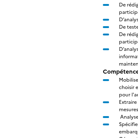
De rédi
particip
D’analy
De teste
De rédig
particip
D’analys
informat
mainten
Compétences
Mobilis
choisir 
pour l'
Extraire
mesures,
Analyse
Spécifie
embarqu