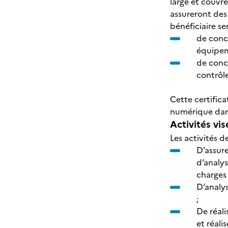
large et couvr
assureront des
bénéficiaire se
de conc
équipem
de conc
contrôle
Cette certific
numérique dans
Activités vis
Les activités d
D’assure
d’analy
charges 
D’analy
;
De réali
et réali