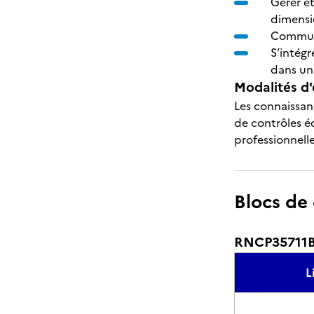
Gérer e
dimensi
Communi
S’intégr
dans un
Modalités d'
Les connaissan
de contrôles éc
professionnelle
Blocs de
RNCP35711BC
L