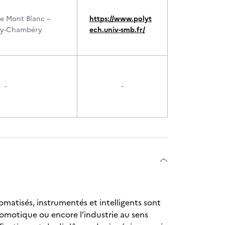
ie Mont Blanc –
https://www.polyt
cy-Chambéry
ech.univ-smb.fr/
-
-
atisés, instrumentés et intelligents sont
omotique ou encore l’industrie au sens