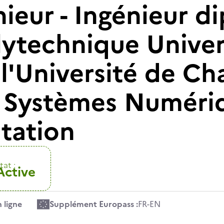
nieur - Ingénieur 
lytechnique Univer
 l'Université de C
é Systèmes Numériq
tation
tat :
Active
 ligne
Supplément Europass :
FR
-
EN