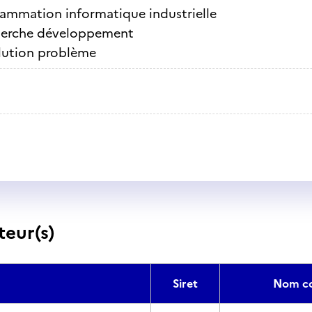
ammation informatique industrielle
erche développement
lution problème
teur(s)
Siret
Nom c