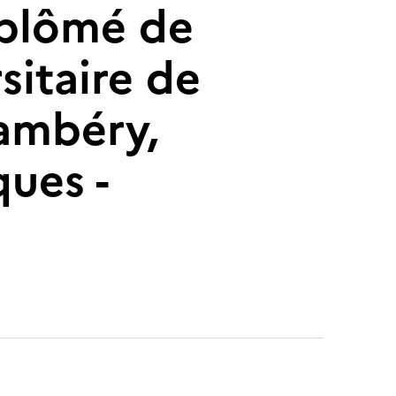
diplômé de
sitaire de
hambéry,
ues -