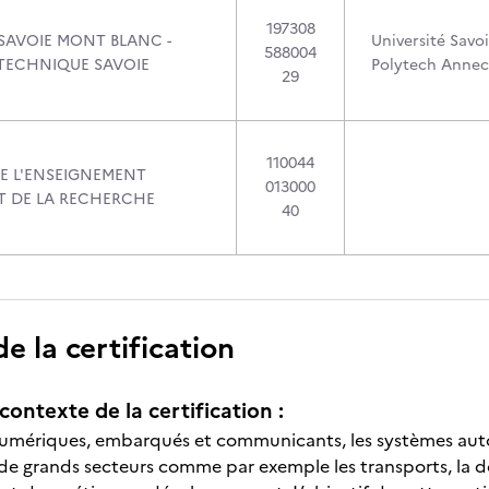
197308
 SAVOIE MONT BLANC -
Université Savo
588004
TECHNIQUE SAVOIE
Polytech Anne
29
110044
DE L'ENSEIGNEMENT
013000
ET DE LA RECHERCHE
40
 la certification
contexte de la certification :
umériques, embarqués et communicants, les systèmes autom
de grands secteurs comme par exemple les transports, la d