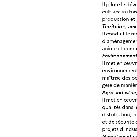
Il pilote le d
cultivée au bas
production et 
Territoires, a
Il conduit le 
d'aménagement 
anime et commu
Environnement 
Il met en œuvre
environnementa
maîtrise des pol
gère de manièr
Agro -industrie
Il met en œuvr
qualités dans l
distribution, 
et de sécurité 
projets d'indus
Marketing et co