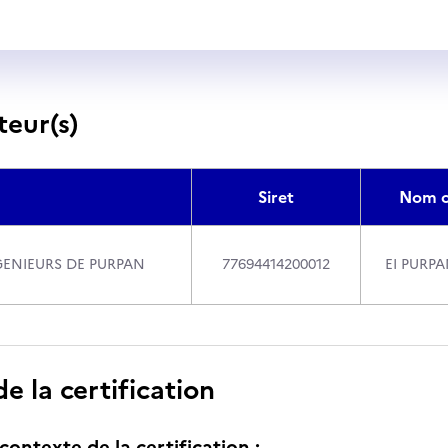
teur(s)
Siret
Nom c
GENIEURS DE PURPAN
77694414200012
EI PURP
 la certification
contexte de la certification :