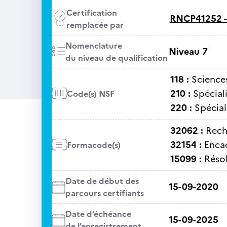
Certification
RNCP41252 
remplacée par
Nomenclature
Niveau 7
du niveau de qualification
118 :
Sciences
210 :
Spéciali
Code(s) NSF
220 :
Spécial
32062 :
Rech
32154 :
Enca
Formacode(s)
15099 :
Réso
Date de début des
15-09-2020
parcours certifiants
Date d’échéance
15-09-2025
de l’enregistrement