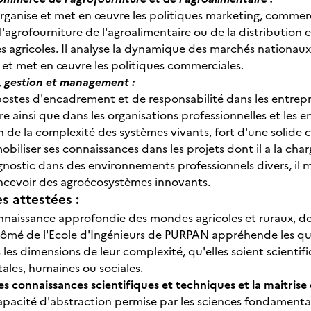
organise et met en œuvre les politiques marketing, commer
l'agrofourniture de l'agroalimentaire ou de la distribution 
es agricoles. Il analyse la dynamique des marchés nationau
se et met en œuvre les politiques commerciales.
 gestion et management :
postes d'encadrement et de responsabilité dans les entrepr
re ainsi que dans les organisations professionnelles et les e
de la complexité des systèmes vivants, fort d'une solide c
biliser ses connaissances dans les projets dont il a la cha
gnostic dans des environnements professionnels divers, il ma
ncevoir des agroécosystèmes innovants.
 attestées :
aissance approfondie des mondes agricoles et ruraux, des fi
plômé de l'Ecole d'Ingénieurs de PURPAN appréhende les qu
les dimensions de leur complexité, qu'elles soient scienti
les, humaines ou sociales.
des connaissances scientifiques et techniques et la maitris
 capacité d'abstraction permise par les sciences fondamen