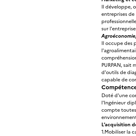
Il développe, 
entreprises de 
professionnell
sur l'entrepri
Agroéconomie,
Il occupe des 
l'agroalimentai
compréhension 
PURPAN, sait mo
d'outils de dia
capable de co
Compétences
Doté d'une conn
l'Ingénieur di
compte toutes 
environnementa
L’acquisition 
1.Mobiliser la