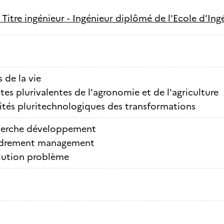
-
Titre ingénieur - Ingénieur diplômé de l'Ecole d'In
 de la vie
tes plurivalentes de l'agronomie et de l'agriculture
ités pluritechnologiques des transformations
erche développement
drement management
lution problème