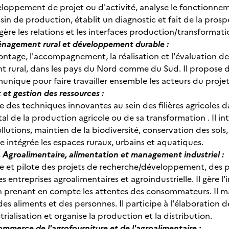
éveloppement de projet ou d'activité, analyse le fonctionne
sin de production, établit un diagnostic et fait de la prospec
gère les relations et les interfaces production/transforma
ménagement rural et développement durable :
montage, l'accompagnement, la réalisation et l'évaluation 
rural, dans les pays du Nord comme du Sud. Il propose de
nique pour faire travailler ensemble les acteurs du pro
et gestion des ressources :
 des techniques innovantes au sein des filières agricoles d
l de la production agricole ou de sa transformation . Il in
lutions, maintien de la biodiversité, conservation des sols, ge
e intégrée les espaces ruraux, urbains et aquatiques.
, Agroalimentaire, alimentation et management industriel :
e et pilote des projets de recherche/développement, des 
es entreprises agroalimentaires et agroindustrielle. Il gère l'
en prenant en compte les attentes des consommateurs. Il m
des aliments et des personnes. Il participe à l'élaboration de
trialisation et organise la production et la distribution.
mmerce de l'agrofourniture et de l'agroalimentaire :