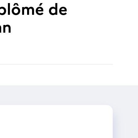
diplômé de
an