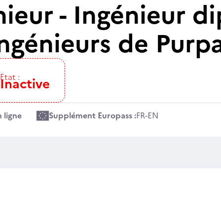
nieur - Ingénieur 
Ingénieurs de Purp
Etat :
Inactive
 ligne
Supplément Europass :
FR
-
EN