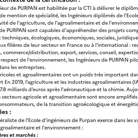
ieur de PURPAN est habilitée par la CTI à délivrer le diplô
e mention de spécialité, les Ingénieurs diplômés de l'Eco
vité de l'agriculture, de l'agroalimentaire et de l'environn
 de PURPAN sont capables d'appréhender des projets compl
t techniques, écologiques, économiques, sociales, juridiques
 aux filières de leur secteur en France ou à l'international :
, commerce/distribution, export, services, conseil, experti
respect de l'environnement, les Ingénieurs de PURPAN pilo
ns les entreprises.
gricoles et agroalimentaires ont un poids très important d
rt En 2019, l’agriculture et les industries agroalimentaires
 7.8 milliards d’euros après l'aéronautique et la chimie. Au
s secteurs agricole et agroalimentaire sont encore amplifié
nsommateurs, de la transition agroécologique et énergétique
ées :
néraliste de l'Ecole d'ingénieurs de Purpan exerce dans les
l'agroalimentaire et l'environnement :
ières et marchés :