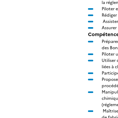
la régle
Piloter 
Rédiger
Assiste
Assurer 
Compétences
Prépare
des Bon
Piloter
Utiliser
liées à 
Particip
Proposer
procédé
Manipul
chimique
(réglem
Maîtrise
de fabr