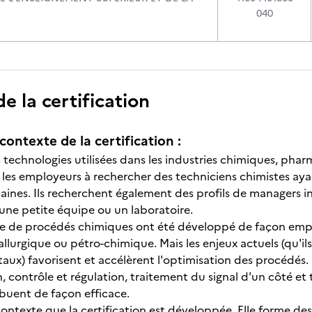
040
 la certification
contexte de la certification :
s technologies utilisées dans les industries chimiques, pha
 les employeurs à rechercher des techniciens chimistes ay
nes. Ils recherchent également des profils de managers i
 une petite équipe ou un laboratoire.
 de procédés chimiques ont été développé de façon empir
tallurgique ou pétro-chimique. Mais les enjeux actuels (qu'
ux) favorisent et accélèrent l'optimisation des procédés. 
, contrôle et régulation, traitement du signal d'un côté et
ibuent de façon efficace.
ontexte que la certification est développée. Elle forme des