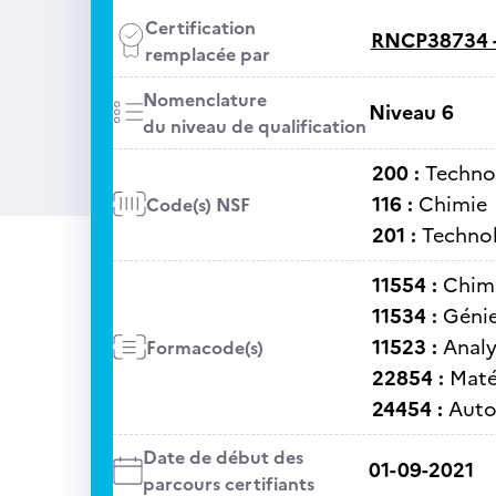
Certification
RNCP38734 
remplacée par
Nomenclature
Niveau 6
du niveau de qualification
200 :
Technol
116 :
Chimie
Code(s) NSF
201 :
Technol
11554 :
Chim
11534 :
Géni
11523 :
Analy
Formacode(s)
22854 :
Maté
24454 :
Auto
Date de début des
01-09-2021
parcours certifiants