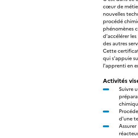
cœur de métier
nouvelles techn
procédé chimiq
phénomènes chi
d'accélérer les
des autres serv
Cette certific
qui s'appuie su
l'apprenti en e
Activités vis
Suivre 
préparat
chimiqu
Procéder
d'une t
Assurer
réacteu