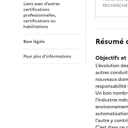
Liens avec d’autres
RECHERCHE
certifications
professionnelles,
certifications ou
habilitations
Résumé de
Base légale
Pour plus d’informations
Objectifs et 
L'évolution de
autres conduit
nouveaux domai
responsabilité
Un bon nombre
l'industrie mé
environnementa
automatisation
l'autre y contr
C'est dans ce c