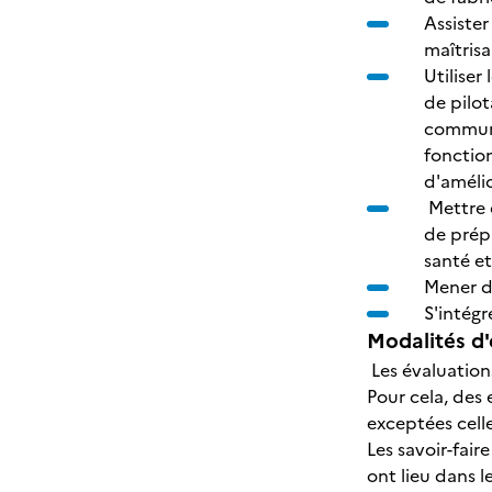
Assiste
maîtris
Utiliser
de pilot
communi
fonctio
d'améli
Mettre e
de prépa
santé et
Mener de
S'intégr
Modalités d'
Les évaluations
Pour cela, des
exceptées cell
Les savoir-fai
ont lieu dans l