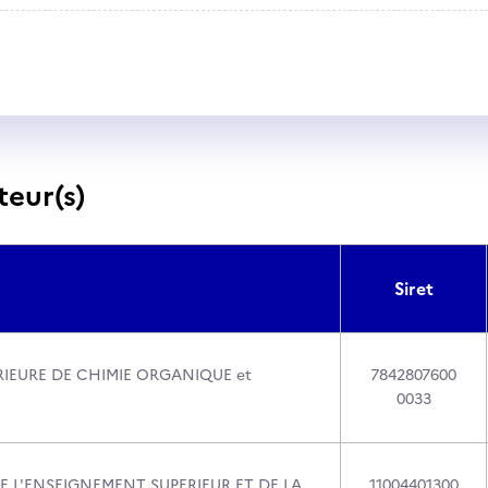
teur(s)
Siret
RIEURE DE CHIMIE ORGANIQUE et
7842807600
0033
E L'ENSEIGNEMENT SUPERIEUR ET DE LA
11004401300