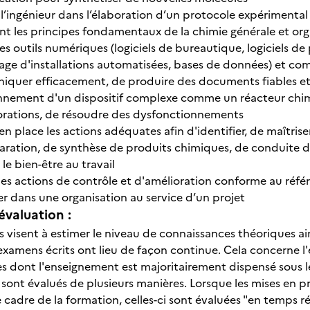
r l’ingénieur dans l’élaboration d’un protocole expériment
ant les principes fondamentaux de la chimie générale et o
 les outils numériques (logiciels de bureautique, logiciels 
age d'installations automatisées, bases de données) et com
quer efficacement, de produire des documents fiables et
nnement d'un dispositif complexe comme un réacteur chim
orations, de résoudre des dysfonctionnements
n place les actions adéquates afin d'identifier, de maîtriser e
ration, de synthèse de produits chimiques, de conduite de 
 le bien-être au travail
s actions de contrôle et d'amélioration conforme au référe
er dans une organisation au service d’un projet
évaluation :
 visent à estimer le niveau de connaissances théoriques ain
 examens écrits ont lieu de façon continue. Cela concerne l
es dont l'enseignement est majoritairement dispensé sous le
re sont évalués de plusieurs manières. Lorsque les mises en
e cadre de la formation, celles-ci sont évaluées "en temps rée