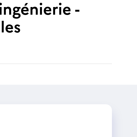
ngénierie -
les