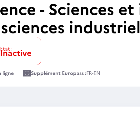
nce - Sciences et i
sciences industriel
Etat :
Inactive
 ligne
Supplément Europass :
FR
-
EN